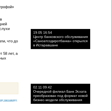
строфой»
 в
дней
 слухи
19.05 16:54
Центр банковского обслуживания
ли, что до
«Саноатсодиротбанка» открылся
в Истаравшане
 58 лет, а
тных
02.11 09:42
Очередной филиал Банк Эсхата
преобразован под формат новой
бизнес-модели обслуживания
ому пассажиру