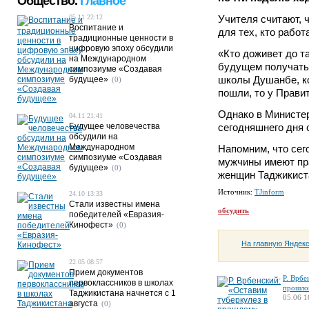
Общество.
Главное
05.11 22:12
Учителя считают, 
Воспитание и
для тех, кто рабо
традиционные ценности в
цифровую эпоху обсудили
«Кто доживет до т
на Международном
будущем получать 
симпозиуме «Создавая
школы Душанбе, ко
будущее»
(0)
пошли, то у Прави
Однако в Министер
04.11 21:41
Будущее человечества
сегодняшнего дня 
обсудили на
Международном
Напомним, что сег
симпозиуме «Создавая
мужчины имеют пра
будущее»
(0)
женщин Таджикиста
Источник:
TJinform
24.10 13:33
Стали известны имена
обсудить
победителей «Евразия-
Кинофест»
(0)
На главную Яндек
22.05 08:57
Прием документов
Р. Врбе
первоклассников в школах
прошло
Таджикистана начнется с 1
05.06 1
августа
(0)