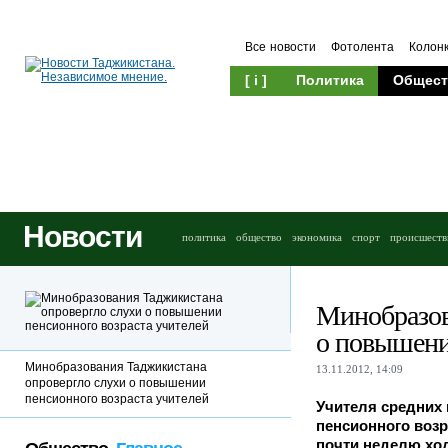
Все новости
Фотолента
Колон
[ i ]
Политика
Общест
Новости
политика
общество
экономика
спорт
происшеств
Минобразов
о повышени
Минобразования Таджикистана
13.11.2012, 14:09
опровергло слухи о повышении
пенсионного возраста учителей
Учителя средних
пенсионного возр
почти неделю ход