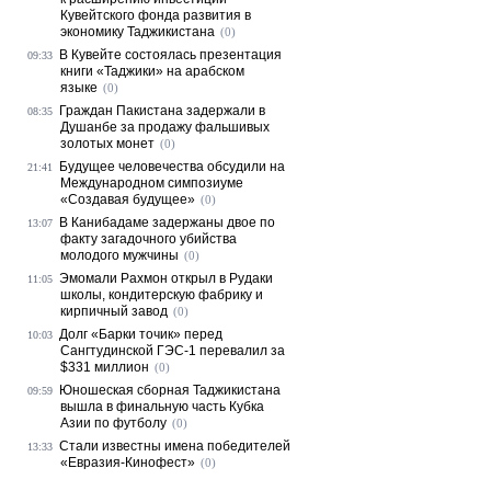
Кувейтского фонда развития в
экономику Таджикистана
(0)
В Кувейте состоялась презентация
09:33
книги «Таджики» на арабском
языке
(0)
Граждан Пакистана задержали в
08:35
Душанбе за продажу фальшивых
золотых монет
(0)
Будущее человечества обсудили на
21:41
Международном симпозиуме
«Создавая будущее»
(0)
В Канибадаме задержаны двое по
13:07
факту загадочного убийства
молодого мужчины
(0)
Эмомали Рахмон открыл в Рудаки
11:05
школы, кондитерскую фабрику и
кирпичный завод
(0)
Долг «Барки точик» перед
10:03
Сангтудинской ГЭС-1 перевалил за
$331 миллион
(0)
Юношеская сборная Таджикистана
09:59
вышла в финальную часть Кубка
Азии по футболу
(0)
Стали известны имена победителей
13:33
«Евразия-Кинофест»
(0)