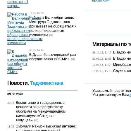
14.05 16:08
Работа в Великобритании:
Минтруда Таджикистана
призывает не обращаться к
нелицензированным
компаниям
(0)
Материалы по т
08.05 14:44
В Таджики
31.10.12, 11:17
В Душанбе в очередной раз
В Таджики
обсудят закон «О СМИ»
23.05.12, 15:08
(0)
Минобразо
16.03.12, 11:54
Слухи о с
14.06.11, 15:13
Новости.
Таджикистана
Уважаемый посетитель
09.08.2026
Мы рекомендуем Вам
Воспитание и традиционные
22:12
ценности в цифровую эпоху
обсудили на Международном
симпозиуме «Создавая
будущее»
(0)
Эмомали Рахмон высказал интерес
11:32
к расширению инвестиций