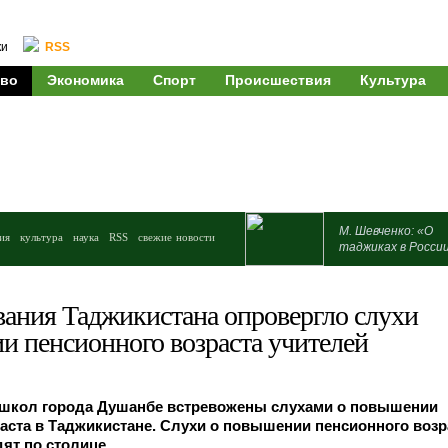
ки
RSS
во
Экономика
Спорт
Происшествия
Культура
М. Шевченко: «О
ия
культура
наука
RSS
свежие новости
таджиках в Росси
ания Таджикистана опровергло слухи
и пенсионного возраста учителей
 школ города Душанбе встревожены слухами о повышении
аста в Таджикистане. Слухи о повышении пенсионного возр
ят по столице.