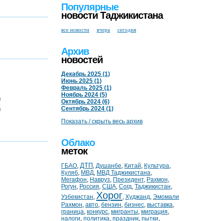
Популярные
новости Таджикистана
все новости
вчера
сегодня
Архив
новостей
Декабрь 2025 (1)
Июнь 2025 (1)
Февраль 2025 (1)
Ноябрь 2024 (5)
)
Октябрь 2024 (6)
Сентябрь 2024 (1)
)
Показать / скрыть весь архив
Облако
меток
ДТП
ГБАО
,
,
Душанбе
,
Китай
,
Культура
,
Куляб
,
МВД
,
МВД Таджикистана
,
Мегафон
,
Навруз
,
Президент
,
Рахмон
,
Рогун
,
Россия
,
США
,
Согд
,
Таджикистан
,
Хорог
Узбекистан
,
,
Худжанд
,
Эмомали
Рахмон
,
авто
,
бензин
,
бизнес
,
выставка
,
граница
,
конкурс
,
мигранты
,
миграция
,
налоги
,
политика
,
праздник
,
пытки
,