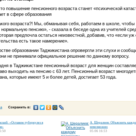
что повышение пенсионного возраста станет «психической ката
тает в сфере образования
акого возраста?! Мы, обманывая себя, работаем в школе, чтобы
нормальную пенсию», - сказала в беседе одна из учителей сре
торая предпочла остаться неизвестной, добавив, что «если уж
тельства есть такое намерение».
стве образовании Таджикистана опровергли эти слухи и сообщи
они не принимали официальное решение по данному вопросу.
одня в Таджикистане пенсионный возраст для женщин составляет
во выходить на пенсию с 63 лет. Пенсионный возраст многоде
на, которые имеют 5 и более детей, достигает 53 года.
са
Сохранить в:
нский: «Оставим туберкулез в
А. Шералиев: Объяснить кажд
м»
невозможно
6:50
05.06 16:53