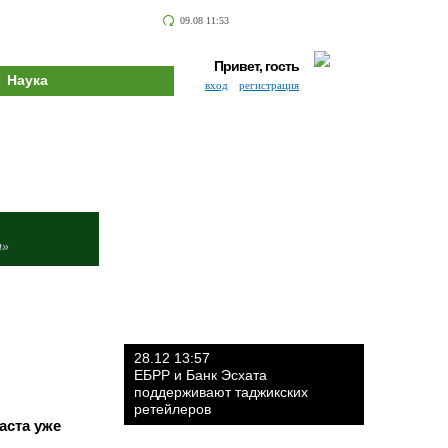
09.08 11:53
Привет, гость
Наука
вход
регистрация
и»
28.12 13:57
ЕБРР и Банк Эсхата
поддерживают таджикских
ретейлеров
аста уже