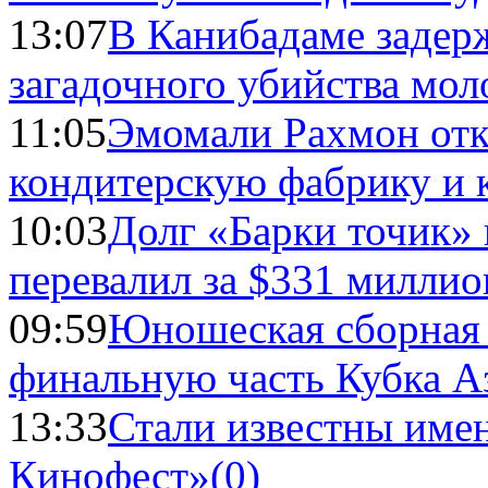
13:07
В Канибадаме задер
загадочного убийства мо
11:05
Эмомали Рахмон отк
кондитерскую фабрику и 
10:03
Долг «Барки точик»
перевалил за $331 миллио
09:59
Юношеская сборная
финальную часть Кубка А
13:33
Стали известны имен
Кинофест»
(0)