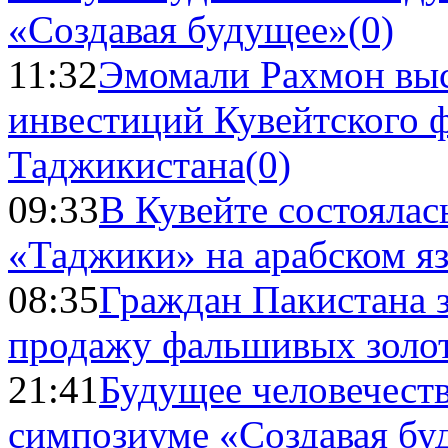
«Создавая будущее»
(0)
11:32
Эмомали Рахмон выс
инвестиций Кувейтского ф
Таджикистана
(0)
09:33
В Кувейте состоялас
«Таджики» на арабском я
08:35
Граждан Пакистана 
продажу фальшивых золо
21:41
Будущее человечест
симпозиуме «Создавая бу