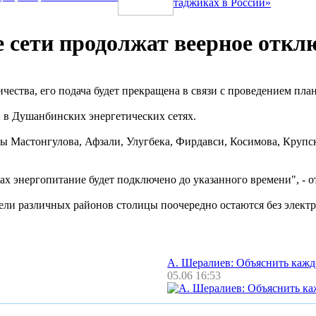
таджиках в России»
 сети продолжат веерное откл
ричества, его подача будет прекращена в связи с проведением пл
П» в Душанбинских энергетических сетях.
ицы Мастонгулова, Афзали, Улугбека, Фирдавси, Косимова, Круп
ах энергопитание будет подключено до указанного времени", - о
ели различных районов столицы поочередно остаются без электр
А. Шералиев: Объяснить каж
05.06 16:53