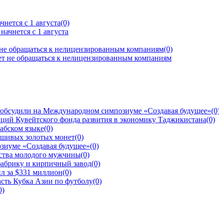
нется с 1 августа
(0)
 не обращаться к нелицензированным компаниям
(0)
 обсудили на Международном симпозиуме «Создавая будущее»
(0
ций Кувейтского фонда развития в экономику Таджикистана
(0)
рабском языке
(0)
ьшивых золотых монет
(0)
зиуме «Создавая будущее»
(0)
йства молодого мужчины
(0)
фабрику и кирпичный завод
(0)
л за $331 миллион
(0)
сть Кубка Азии по футболу
(0)
0)