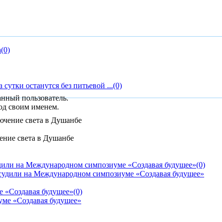
а
(0)
сутки останутся без питьевой ...
(0)
анный пользователь.
од своим именем.
ение света в Душанбе
дили на Международном симпозиуме «Создавая будущее»
(0)
е «Создавая будущее»
(0)