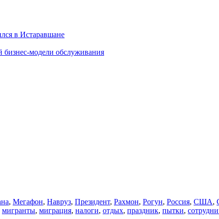
ылся в Истаравшане
й бизнес-модели обслуживания
ана
,
Мегафон
,
Навруз
,
Президент
,
Рахмон
,
Рогун
,
Россия
,
США
,
,
мигранты
,
миграция
,
налоги
,
отдых
,
праздник
,
пытки
,
сотрудни