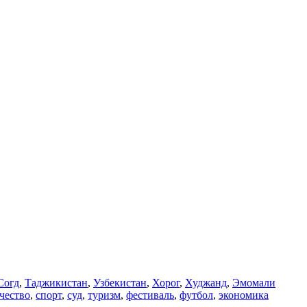
Согд
,
Таджикистан
,
Узбекистан
,
Хорог
,
Худжанд
,
Эмомали
чество
,
спорт
,
суд
,
туризм
,
фестиваль
,
футбол
,
экономика