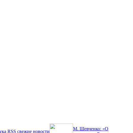
М. Шевченко: «О
ука
RSS
свежие новости