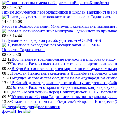
22.05 08:57
Прием документов первоклассников в школах Таджикистана нач
14.05 16:08
Работа в Великобритании: Минтруда Таджикистана призывает
08.05 14:44
В Душанбе в очередной раз обсудят закон «О СМИ»
(0)
Новости.
Таджикистана
08.08.2026
22:12
Воспитание и традиционные ценности в цифровую эпоху
11:32
Эмомали Рахмон высказал интерес к расширению инвести
09:33
В Кувейте состоялась презентация книги «Таджики» на а
08:35
Граждан Пакистана задержали в Душанбе за продажу фал
21:41
Будущее человечества обсудили на Международном симпо
13:07
В Канибадаме задержаны двое по факту загадочного уби
11:05
Эмомали Рахмон открыл в Рудаки школы, кондитерскую 
10:03
Долг «Барки точик» перед Сангтудинской ГЭС-1 перевали
09:59
Юношеская сборная Таджикистана вышла в финальную ча
13:33
Стали известны имена победителей «Евразия-Кинофест»
(
вчера
сегодня
все новости
фото
Live