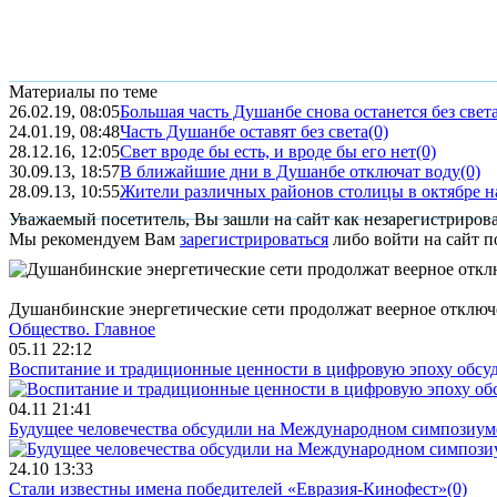
Материалы по теме
26.02.19, 08:05
Большая часть Душанбе снова останется без свет
24.01.19, 08:48
Часть Душанбе оставят без света
(0)
28.12.16, 12:05
Свет вроде бы есть, и вроде бы его нет
(0)
30.09.13, 18:57
В ближайшие дни в Душанбе отключат воду
(0)
28.09.13, 10:55
Жители различных районов столицы в октябре на 
Уважаемый посетитель, Вы зашли на сайт как незарегистриров
Мы рекомендуем Вам
зарегистрироваться
либо войти на сайт п
Душанбинские энергетические сети продолжат веерное отключ
Общество.
Главное
05.11 22:12
Воспитание и традиционные ценности в цифровую эпоху обсу
04.11 21:41
Будущее человечества обсудили на Международном симпозиум
24.10 13:33
Стали известны имена победителей «Евразия-Кинофест»
(0)