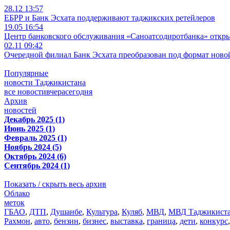
28.12 13:57
ЕБРР и Банк Эсхата поддерживают таджикских ретейлеров
19.05 16:54
Центр банковского обслуживания «Саноатсодиротбанка» откр
02.11 09:42
Очередной филиал Банк Эсхата преобразован под формат ново
Популярные
новости Таджикистана
все новости
вчера
сегодня
Архив
новостей
Декабрь 2025 (1)
Июнь 2025 (1)
Февраль 2025 (1)
Ноябрь 2024 (5)
Октябрь 2024 (6)
Сентябрь 2024 (1)
Показать / скрыть весь архив
Облако
меток
ГБАО
,
ДТП
,
Душанбе
,
Культура
,
Куляб
,
МВД
,
МВД Таджикист
Рахмон
,
авто
,
бензин
,
бизнес
,
выставка
,
граница
,
дети
,
конкурс