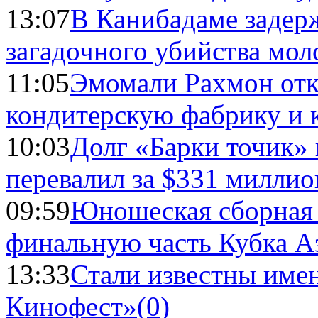
13:07
В Канибадаме задер
загадочного убийства мо
11:05
Эмомали Рахмон отк
кондитерскую фабрику и 
10:03
Долг «Барки точик»
перевалил за $331 миллио
09:59
Юношеская сборная
финальную часть Кубка А
13:33
Стали известны имен
Кинофест»
(0)