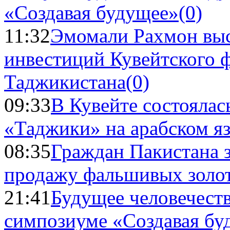
«Создавая будущее»
(0)
11:32
Эмомали Рахмон выс
инвестиций Кувейтского ф
Таджикистана
(0)
09:33
В Кувейте состоялас
«Таджики» на арабском я
08:35
Граждан Пакистана 
продажу фальшивых золо
21:41
Будущее человечест
симпозиуме «Создавая бу