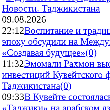
Новости.
Таджикистана
09.08.2026
22:12
Воспитание и тради
эпоху обсудили на Межд
«Создавая будущее»
(0)
11:32
Эмомали Рахмон выс
инвестиций Кувейтского ф
Таджикистана
(0)
09:33
В Кувейте состоялас
«Таджики» на арабском я