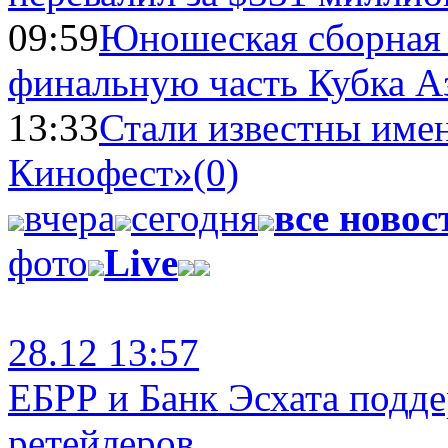
09:59
Юношеская сборная
финальную часть Кубка А
13:33
Стали известны имен
Кинофест»
(0)
вчера
сегодня
все новос
фото
Live
28.12 13:57
ЕБРР и Банк Эсхата подд
ретейлеров