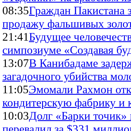
08:35
Граждан Пакистана 
продажу фальшивых золо
21:41
Будущее человечест
симпозиуме «Создавая бу
13:07
В Канибадаме задер
загадочного убийства мо
11:05
Эмомали Рахмон отк
кондитерскую фабрику и 
10:03
Долг «Барки точик»
перевалил за $331 миллио