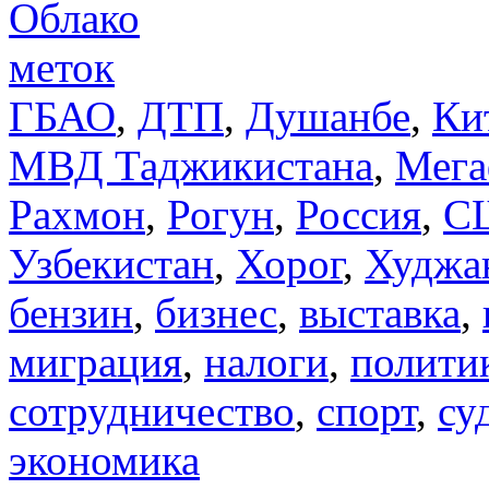
Облако
меток
ГБАО
,
ДТП
,
Душанбе
,
Ки
МВД Таджикистана
,
Мега
Рахмон
,
Рогун
,
Россия
,
С
Узбекистан
,
Хорог
,
Худжа
бензин
,
бизнес
,
выставка
,
миграция
,
налоги
,
полити
сотрудничество
,
спорт
,
су
экономика