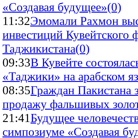
«Создавая будущее»
(0)
11:32
Эмомали Рахмон выс
инвестиций Кувейтского ф
Таджикистана
(0)
09:33
В Кувейте состоялас
«Таджики» на арабском я
08:35
Граждан Пакистана 
продажу фальшивых золо
21:41
Будущее человечест
симпозиуме «Создавая бу