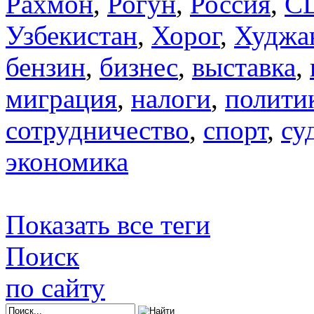
Рахмон
,
Рогун
,
Россия
,
С
Узбекистан
,
Хорог
,
Худжа
бензин
,
бизнес
,
выставка
,
миграция
,
налоги
,
полити
сотрудничество
,
спорт
,
су
экономика
Показать все теги
Поиск
по сайту