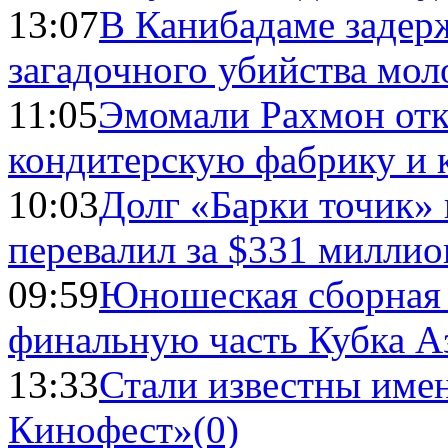
13:07
В Канибадаме задер
загадочного убийства мо
11:05
Эмомали Рахмон отк
кондитерскую фабрику и 
10:03
Долг «Барки точик»
перевалил за $331 миллио
09:59
Юношеская сборная
финальную часть Кубка А
13:33
Стали известны имен
Кинофест»
(0)