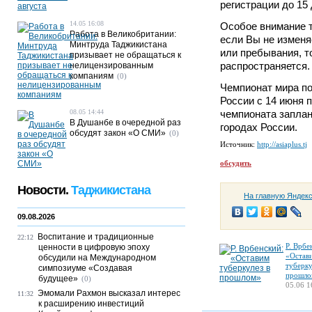
регистрации до 15 
14.05 16:08
Особое внимание т
Работа в Великобритании:
если Вы не изменя
Минтруда Таджикистана
или пребывания, то
призывает не обращаться к
распространяется.
нелицензированным
компаниям
(0)
Чемпионат мира по
России с 14 июня 
08.05 14:44
чемпионата заплан
В Душанбе в очередной раз
городах России.
обсудят закон «О СМИ»
(0)
Источник:
http://asiaplus.tj
обсудить
Новости.
Таджикистана
На главную Яндек
09.08.2026
Воспитание и традиционные
22:12
Р. Врбе
ценности в цифровую эпоху
«Остав
обсудили на Международном
туберку
симпозиуме «Создавая
прошло
будущее»
(0)
05.06 1
Эмомали Рахмон высказал интерес
11:32
к расширению инвестиций