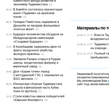
Кувейтского фонда развития в
экономику Таджикистана
(0)
В Кувейте состоялась презентация
09:33
книги «Таджики» на арабском
языке
(0)
Граждан Пакистана задержали в
08:35
Душанбе за продажу фальшивых
Материалы по т
золотых монет
(0)
Будущее человечества обсудили на
21:41
Власти Та
29.05.17, 17:37
Международном симпозиуме
воздержаться
«Создавая будущее»
(0)
Таджикист
14.08.15, 17:57
В Канибадаме задержаны двое по
13:07
на очереди -
факту загадочного убийства
Полный те
молодого мужчины
13.11.12, 17:25
(0)
пребывания р
Эмомали Рахмон открыл в Рудаки
11:05
школы, кондитерскую фабрику и
кирпичный завод
(0)
Долг «Барки точик» перед
10:03
Уважаемый посетитель,
Сангтудинской ГЭС-1 перевалил за
незарегистрированный
$331 миллион
(0)
Мы рекомендуем Вам
Юношеская сборная Таджикистана
сайт под своим именем
09:59
вышла в финальную часть Кубка
Азии по футболу
(0)
Стали известны имена победителей
13:33
«Евразия-Кинофест»
(0)