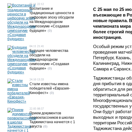
05.11 22:12
Воспитание и
С 25 мая по 25 и
традиционные ценности в
въезжающие в Ро
цифровую эпоху обсудили
новые правила. В
на Международном
чемпионата мира 
симпозиуме «Создавая
будущее»
(0)
более строгий по
иностранцев.
Особый режим уста
04.11 21:41
Будущее человечества
проведения матчей
обсудили на
Петербург, Казань,
Международном
Калининград, Нижн
симпозиуме «Создавая
будущее»
Самара и Саранск.
(0)
Таджикистанцы обя
24.10 13:33
дня прибытия в од
Стали известны имена
победителей «Евразия-
обратиться для ре
Кинофест»
(0)
территориальный 
Многофункциональ
государственных у
22.05 08:57
Они будут работат
Прием документов
выходных и праздн
первоклассников в школах
Таджикистана начнется с 1
территории Россий
августа
(0)
Таджикистана дейс