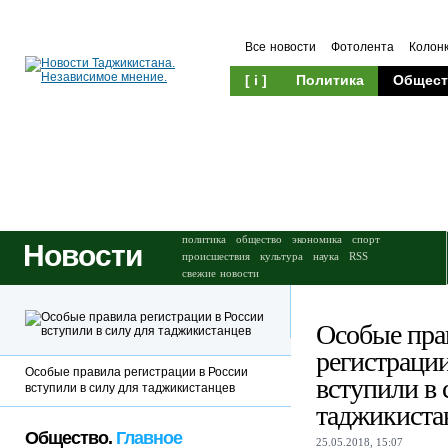
Все новости
Фотолента
Колон
[ i ]
Политика
Общест
Происшествия
Культура
политика
общество
экономика
спорт
Новости
происшествия
культура
наука
RSS
свежие новости
Особые пра
регистрации
Особые правила регистрации в России
вступили в 
вступили в силу для таджикистанцев
таджикиста
Общество.
Главное
25.05.2018, 15:07