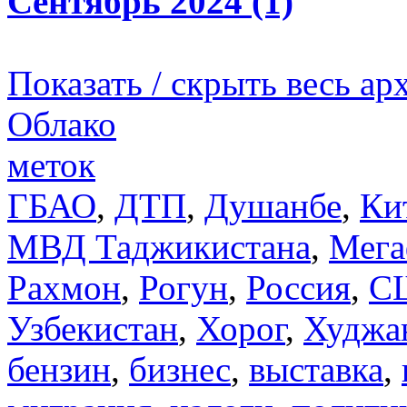
Сентябрь 2024 (1)
Показать / скрыть весь ар
Облако
меток
ГБАО
,
ДТП
,
Душанбе
,
Ки
МВД Таджикистана
,
Мега
Рахмон
,
Рогун
,
Россия
,
С
Узбекистан
,
Хорог
,
Худжа
бензин
,
бизнес
,
выставка
,