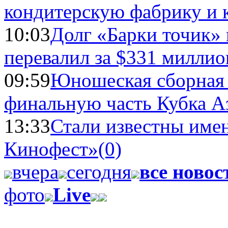
кондитерскую фабрику и 
10:03
Долг «Барки точик»
перевалил за $331 миллио
09:59
Юношеская сборная
финальную часть Кубка А
13:33
Стали известны имен
Кинофест»
(0)
вчера
сегодня
все новос
фото
Live