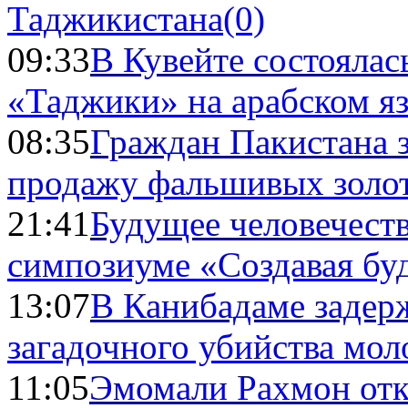
Таджикистана
(0)
09:33
В Кувейте состоялас
«Таджики» на арабском я
08:35
Граждан Пакистана 
продажу фальшивых золо
21:41
Будущее человечест
симпозиуме «Создавая бу
13:07
В Канибадаме задер
загадочного убийства мо
11:05
Эмомали Рахмон отк