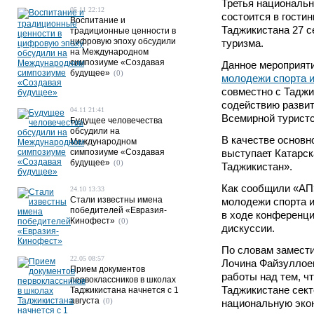
Третья национальн
05.11 22:12
состоится в гости
Воспитание и
Таджикистана 27 с
традиционные ценности в
цифровую эпоху обсудили
туризма.
на Международном
симпозиуме «Создавая
Данное мероприяти
будущее»
(0)
молодежи спорта и
совместно с Таджи
содействию развит
04.11 21:41
Всемирной турист
Будущее человечества
обсудили на
В качестве основн
Международном
симпозиуме «Создавая
выступает Катарск
будущее»
(0)
Таджикистан».
Как сообщили «АП»
24.10 13:33
Стали известны имена
молодежи спорта и
победителей «Евразия-
в ходе конференци
Кинофест»
(0)
дискуссии.
По словам замест
22.05 08:57
Лочина Файзуллоев
Прием документов
работы над тем, ч
первоклассников в школах
Таджикистане сект
Таджикистана начнется с 1
августа
(0)
национальную эко