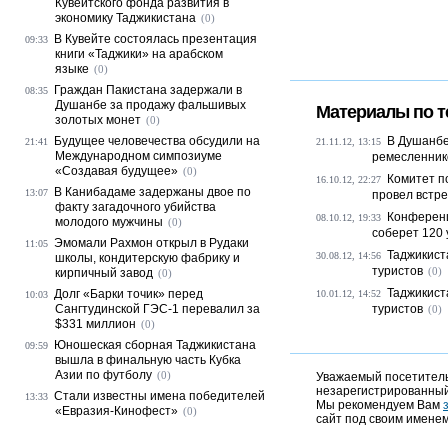
Кувейтского фонда развития в
экономику Таджикистана
(0)
В Кувейте состоялась презентация
09:33
книги «Таджики» на арабском
языке
(0)
Граждан Пакистана задержали в
08:35
Душанбе за продажу фальшивых
Материалы по т
золотых монет
(0)
Будущее человечества обсудили на
В Душанбе
21:41
21.11.12, 13:15
Международном симпозиуме
ремесленник
«Создавая будущее»
(0)
Комитет п
16.10.12, 22:27
В Канибадаме задержаны двое по
13:07
провел встреч
факту загадочного убийства
Конференц
08.10.12, 19:33
молодого мужчины
(0)
соберет 120 
Эмомали Рахмон открыл в Рудаки
11:05
Таджикист
30.08.12, 14:56
школы, кондитерскую фабрику и
туристов
(0)
кирпичный завод
(0)
Таджикист
Долг «Барки точик» перед
10.01.12, 14:52
10:03
Сангтудинской ГЭС-1 перевалил за
туристов
(0)
$331 миллион
(0)
Юношеская сборная Таджикистана
09:59
вышла в финальную часть Кубка
Азии по футболу
(0)
Уважаемый посетитель,
незарегистрированный
Стали известны имена победителей
13:33
Мы рекомендуем Вам
«Евразия-Кинофест»
(0)
сайт под своим именем