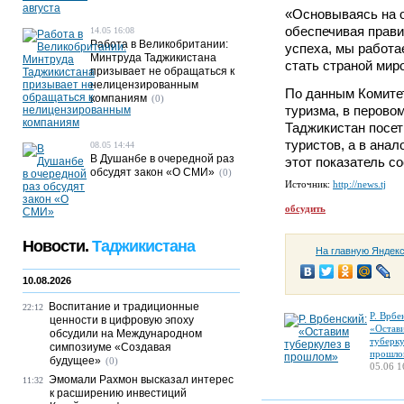
«Основываясь на о
обеспечивая прав
14.05 16:08
Работа в Великобритании:
успеха, мы работа
Минтруда Таджикистана
стать страной миро
призывает не обращаться к
нелицензированным
По данным Комитет
компаниям
(0)
туризма, в перово
Таджикистан посет
туристов, а в ана
08.05 14:44
В Душанбе в очередной раз
этот показатель сос
обсудят закон «О СМИ»
(0)
Источник:
http://news.tj
обсудить
Новости.
Таджикистана
На главную Яндек
10.08.2026
Воспитание и традиционные
22:12
Р. Врбе
ценности в цифровую эпоху
«Остав
обсудили на Международном
туберку
симпозиуме «Создавая
прошло
будущее»
(0)
05.06 1
Эмомали Рахмон высказал интерес
11:32
к расширению инвестиций