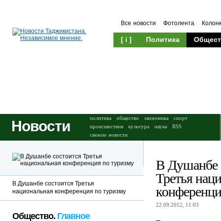
Все новости
Фотолента
Колон
[ i ]
Политика
Общест
Происшествия
Культура
политика
общество
экономика
спорт
Новости
происшествия
культура
наука
RSS
свежие новости
В Душанбе 
Третья нац
В Душанбе состоится Третья
конференци
национальная конференция по туризму
22.09.2012, 11:03
Общество.
Главное