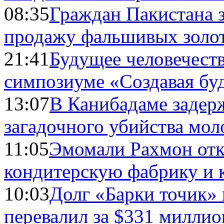
08:35
Граждан Пакистана 
продажу фальшивых золо
21:41
Будущее человечест
симпозиуме «Создавая бу
13:07
В Канибадаме задер
загадочного убийства мо
11:05
Эмомали Рахмон отк
кондитерскую фабрику и 
10:03
Долг «Барки точик»
перевалил за $331 миллио