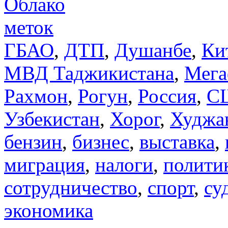
Облако
меток
ГБАО
,
ДТП
,
Душанбе
,
Ки
МВД Таджикистана
,
Мега
Рахмон
,
Рогун
,
Россия
,
С
Узбекистан
,
Хорог
,
Худжа
бензин
,
бизнес
,
выставка
,
миграция
,
налоги
,
полити
сотрудничество
,
спорт
,
су
экономика