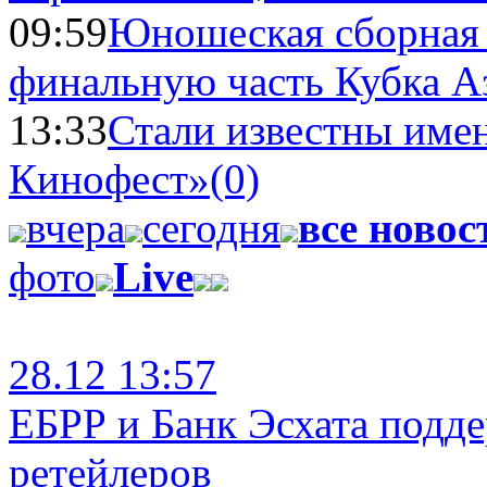
09:59
Юношеская сборная
финальную часть Кубка А
13:33
Стали известны имен
Кинофест»
(0)
вчера
сегодня
все новос
фото
Live
28.12 13:57
ЕБРР и Банк Эсхата подд
ретейлеров