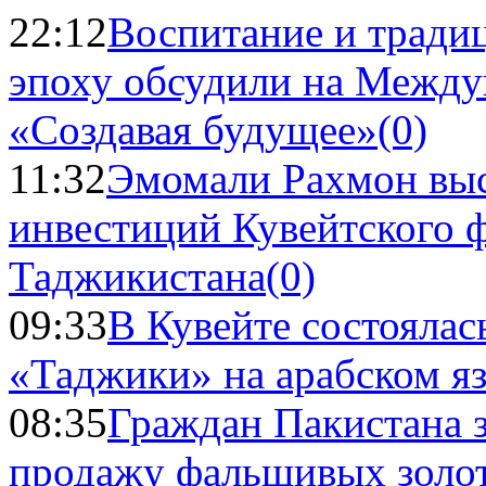
22:12
Воспитание и тради
эпоху обсудили на Межд
«Создавая будущее»
(0)
11:32
Эмомали Рахмон выс
инвестиций Кувейтского ф
Таджикистана
(0)
09:33
В Кувейте состоялас
«Таджики» на арабском я
08:35
Граждан Пакистана 
продажу фальшивых золо