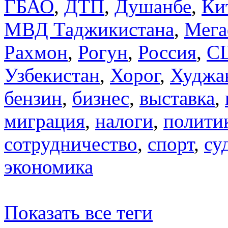
ГБАО
,
ДТП
,
Душанбе
,
Ки
МВД Таджикистана
,
Мега
Рахмон
,
Рогун
,
Россия
,
С
Узбекистан
,
Хорог
,
Худжа
бензин
,
бизнес
,
выставка
,
миграция
,
налоги
,
полити
сотрудничество
,
спорт
,
су
экономика
Показать все теги