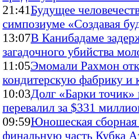
21:41
Будущее человечест
симпозиуме «Создавая бу
13:07
В Канибадаме задер
загадочного убийства мо
11:05
Эмомали Рахмон отк
кондитерскую фабрику и 
10:03
Долг «Барки точик»
перевалил за $331 миллио
09:59
Юношеская сборная
финальную часть Кубка А