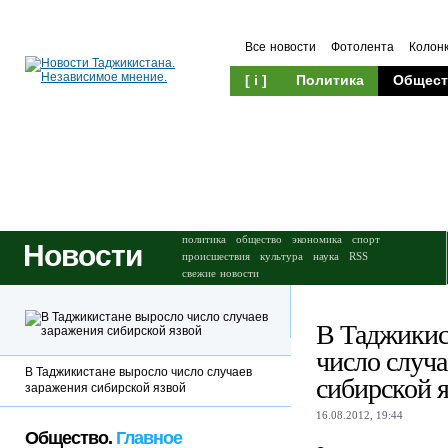
Все новости
Фотолента
Колон
[ i ]
Политика
Общест
Происшествия
Культура
политика
общество
экономика
спорт
Новости
происшествия
культура
наука
RSS
свежие новости
В Таджикис
число случа
В Таджикистане выросло число случаев
сибирской 
заражения сибирской язвой
16.08.2012, 19:44
Общество.
Главное