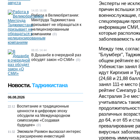
Эксперты не исклю
причин вспышки эт
14.05 16:08
военнослужащие, 
Работа в Великобритании:
Минтруда Таджикистана
спецоперации прот
призывает не обращаться к
информации СМИ, 
нелицензированным
которые расположи
компаниям
(0)
заболеваемость к
Между тем, соглас
08.05 14:44
"Блумберг", Таджи
В Душанбе в очередной раз
обсудят закон «О СМИ»
(0)
общем рейтинге все
Узбекистан занял 8
идут Киргизия и Ту
(24,68 и 21,88 бал
занял 111-е место 
Новости.
Таджикистана
рейтинг Сингапур 1
Австралия 3-е мес
06.08.2026
учитывались такие
Воспитание и традиционные
22:12
продолжительность
ценности в цифровую эпоху
различных возрастн
обсудили на Международном
до 64, и от 65 и с
симпозиуме «Создавая
будущее»
(0)
превалирование р
вирусных заболев
Эмомали Рахмон высказал интерес
11:32
к расширению инвестиций
уровень иммунизац