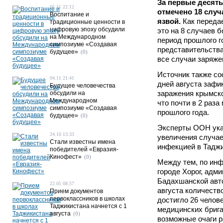
За первые десять
05.11 22:12
отмечено 18 случ
Воспитание и
язвой.
Как переда
традиционные ценности в
цифровую эпоху обсудили
это на 8 случаев 
на Международном
период прошлого г
симпозиуме «Создавая
представительства
будущее»
(0)
все случаи заряже
Источник также со
04.11 21:41
дней августа зафи
Будущее человечества
заражения крымско
обсудили на
Международном
что почти в 2 раза
симпозиуме «Создавая
прошлого года.
будущее»
(0)
Эксперты ООН ука
24.10 13:33
увеличения случа
Стали известны имена
инфекцией в Таджи
победителей «Евразия-
Кинофест»
(0)
Между тем, по ин
городе Хорог, адм
Бадахшанской авто
22.05 08:57
августа количест
Прием документов
первоклассников в школах
достигло 26 челов
Таджикистана начнется с 1
медицинских брига
августа
(0)
возможные очаги р