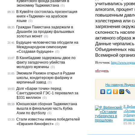
Кувейтского фонда развития в
учитывались урове
экономику Таджикистана
(0)
алкоголя, процент
В Кувейте состоялась презентация
09:33
повышенным давл
книги «Таджики» на арабском
холестерина или с
языке
(0)
загрязнения окруж
Граждан Пакистана задержали в
08:35
Душанбе за продажу фальшивых
склонность населе
золотых монет
(0)
активного образа 
Будущее человечества обсудили на
21:41
Данные черпались 
Международном симпозиуме
Объединенных наци
«Создавая будущее»
(0)
Всемирной организ
В Канибадаме задержаны двое по
13:07
факту загадочного убийства
Источник:
http://www.regn
молодого мужчины
(0)
обсудить
Эмомали Рахмон открыл в Рудаки
11:05
школы, кондитерскую фабрику и
кирпичный завод
(0)
На главную Яндек
Долг «Барки точик» перед
10:03
Сангтудинской ГЭС-1 перевалил за
$331 миллион
(0)
Юношеская сборная Таджикистана
09:59
Р. Врбе
вышла в финальную часть Кубка
«Остав
Азии по футболу
(0)
туберку
Стали известны имена победителей
прошло
13:33
05.06 1
«Евразия-Кинофест»
(0)