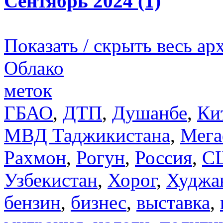
Сентябрь 2024 (1)
Показать / скрыть весь ар
Облако
меток
ГБАО
,
ДТП
,
Душанбе
,
Ки
МВД Таджикистана
,
Мега
Рахмон
,
Рогун
,
Россия
,
С
Узбекистан
,
Хорог
,
Худжа
бензин
,
бизнес
,
выставка
,