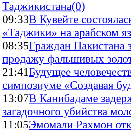
Таджикистана
(0)
09:33
В Кувейте состоялас
«Таджики» на арабском я
08:35
Граждан Пакистана 
продажу фальшивых золо
21:41
Будущее человечест
симпозиуме «Создавая бу
13:07
В Канибадаме задер
загадочного убийства мо
11:05
Эмомали Рахмон отк