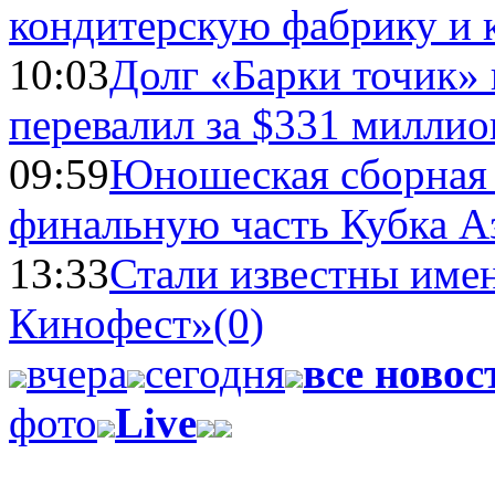
кондитерскую фабрику и 
10:03
Долг «Барки точик»
перевалил за $331 миллио
09:59
Юношеская сборная
финальную часть Кубка А
13:33
Стали известны имен
Кинофест»
(0)
вчера
сегодня
все новос
фото
Live