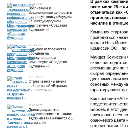
В рамках кампани
05.11 22:12
всем мире 25-е ч
Воспитание и
отмечаться как «
традиционные ценности в
цифровую эпоху обсудили
привлечь вниман
на Международном
насилие в отноше
симпозиуме «Создавая
будущее»
(0)
Кампания стартова
проводиться кажды
когда в Нью-Йорке
04.11 21:41
Комиссии ООН по 
Будущее человечества
обсудили на
Мандат Комиссии 
Международном
симпозиуме «Создавая
включает подготов
будущее»
(0)
рекомендаций по п
сыграл определенн
24.10 13:33
дискриминации же
Стали известны имена
основных междуна
победителей «Евразия-
гарантирующих пр
Кинофест»
(0)
Как сообщил «АП»
представительств
22.05 08:57
Бобоев, в этот де
Прием документов
первоклассников в школах
призывают всех п
Таджикистана начнется с 1
оранжевого цвета
августа
(0)
о целях акции. По