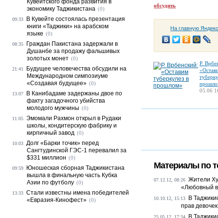
Кувейтского фонда развития в
обсудить
экономику Таджикистана
(0)
В Кувейте состоялась презентация
09:33
книги «Таджики» на арабском
На главную Яндек
языке
(0)
Граждан Пакистана задержали в
08:35
Душанбе за продажу фальшивых
золотых монет
(0)
Р. Врбе
Будущее человечества обсудили на
21:41
«Остав
Международном симпозиуме
туберку
«Создавая будущее»
(0)
прошло
05.06 1
В Канибадаме задержаны двое по
13:07
факту загадочного убийства
молодого мужчины
(0)
Эмомали Рахмон открыл в Рудаки
11:05
школы, кондитерскую фабрику и
кирпичный завод
(0)
Долг «Барки точик» перед
10:03
Сангтудинской ГЭС-1 перевалил за
$331 миллион
(0)
Материалы по т
Юношеская сборная Таджикистана
09:59
вышла в финальную часть Кубка
Жители Ху
07.12.12, 08:26
Азии по футболу
(0)
«Любовный в
Стали известны имена победителей
13:33
В Таджики
10.10.12, 15:13
«Евразия-Кинофест»
(0)
прав девочек
В Таджики
25.05.12, 17:34