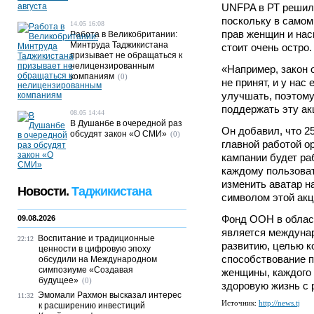
UNFPA в РТ решило
поскольку в самом
14.05 16:08
прав женщин и нас
Работа в Великобритании:
Минтруда Таджикистана
стоит очень остро.
призывает не обращаться к
нелицензированным
«Например, закон 
компаниям
(0)
не принят, и у нас 
улучшать, поэтому
поддержать эту ак
08.05 14:44
В Душанбе в очередной раз
Он добавил, что 2
обсудят закон «О СМИ»
(0)
главной работой о
кампании будет ра
каждому пользова
изменить аватар н
Новости.
Таджикистана
символом этой акц
Фонд ООН в облас
09.08.2026
является междуна
Воспитание и традиционные
22:12
развитию, целью к
ценности в цифровую эпоху
способствование 
обсудили на Международном
симпозиуме «Создавая
женщины, каждого 
будущее»
(0)
здоровую жизнь с
Эмомали Рахмон высказал интерес
11:32
Источник:
http://news.tj
к расширению инвестиций