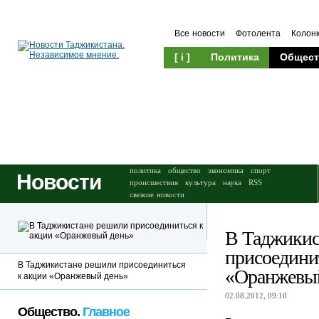
Все новости
Фотолента
Колон
[ i ]
Политика
Общест
Происшествия
Культура
политика
общество
экономика
спорт
Новости
происшествия
культура
наука
RSS
свежие новости
В Таджикис
присоедини
В Таджикистане решили присоединиться
«Оранжевы
к акции «Оранжевый день»
02.08.2012, 09:10
Общество.
Главное