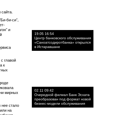
 сайта.
Би-би-си",
ет-
гон" и
19.05 16:54
й
Центр банковского обслуживания
«Саноатсодиротбанка» открылся
в Истаравшане
ервиса
 с главой
а к
тных
ороде
иковала
02.11 09:42
тни мирных
Очередной филиал Банк Эсхата
преобразован под формат новой
бизнес-модели обслуживания
 нее стало
или на