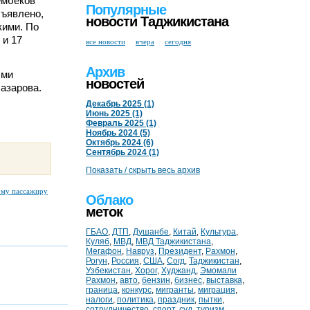
ембеков
Популярные
бъявлено,
новости Таджикистана
кими. По
 и 17
все новости
вчера
сегодня
Архив
ыми
новостей
азарова.
Декабрь 2025 (1)
Июнь 2025 (1)
Февраль 2025 (1)
Ноябрь 2024 (5)
Октябрь 2024 (6)
Сентябрь 2024 (1)
Показать / скрыть весь архив
ому пассажиру
Облако
меток
ГБАО
,
ДТП
,
Душанбе
,
Китай
,
Культура
,
Куляб
,
МВД
,
МВД Таджикистана
,
Мегафон
,
Навруз
,
Президент
,
Рахмон
,
Рогун
,
Россия
,
США
,
Согд
,
Таджикистан
,
Узбекистан
,
Хорог
,
Худжанд
,
Эмомали
Рахмон
,
авто
,
бензин
,
бизнес
,
выставка
,
граница
,
конкурс
,
мигранты
,
миграция
,
налоги
,
политика
,
праздник
,
пытки
,
сотрудничество
,
спорт
,
суд
,
туризм
,