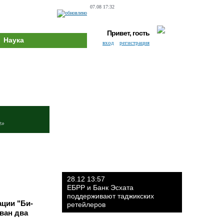
07.08 17:32
Привет, гость
Наука
вход
регистрация
и»
28.12 13:57
ЕБРР и Банк Эсхата
поддерживают таджикских
ации "Би-
ретейлеров
ован два