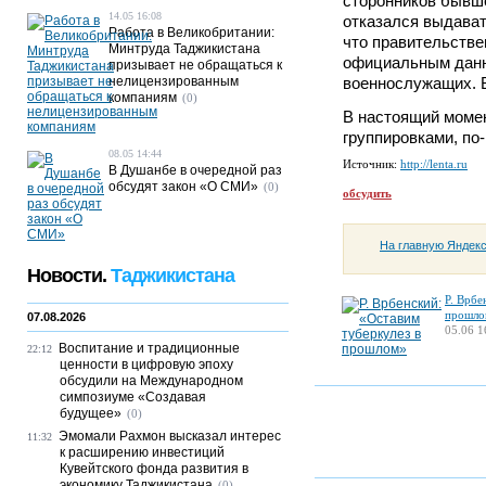
сторонников бывше
14.05 16:08
отказался выдават
Работа в Великобритании:
что правительстве
Минтруда Таджикистана
официальным данны
призывает не обращаться к
нелицензированным
военнослужащих. В
компаниям
(0)
В настоящий моме
группировками, по
08.05 14:44
Источник:
http://lenta.ru
В Душанбе в очередной раз
обсудят закон «О СМИ»
(0)
обсудить
На главную Яндек
Новости.
Таджикистана
Р. Врбе
прошло
07.08.2026
05.06 1
Воспитание и традиционные
22:12
ценности в цифровую эпоху
обсудили на Международном
симпозиуме «Создавая
будущее»
(0)
Эмомали Рахмон высказал интерес
11:32
к расширению инвестиций
Кувейтского фонда развития в
экономику Таджикистана
(0)