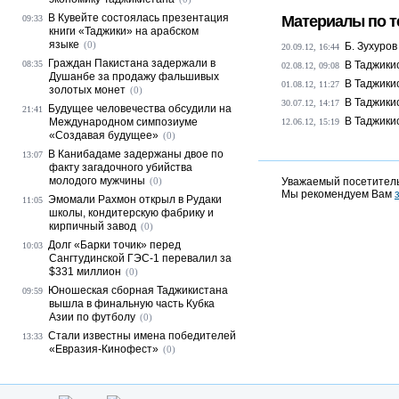
В Кувейте состоялась презентация
Материалы по т
09:33
книги «Таджики» на арабском
языке
(0)
Б. Зухуро
20.09.12, 16:44
Граждан Пакистана задержали в
08:35
В Таджики
02.08.12, 09:08
Душанбе за продажу фальшивых
В Таджики
01.08.12, 11:27
золотых монет
(0)
В Таджики
30.07.12, 14:17
Будущее человечества обсудили на
21:41
В Таджики
Международном симпозиуме
12.06.12, 15:19
«Создавая будущее»
(0)
В Канибадаме задержаны двое по
13:07
факту загадочного убийства
молодого мужчины
(0)
Уважаемый посетитель
Мы рекомендуем Вам
Эмомали Рахмон открыл в Рудаки
11:05
школы, кондитерскую фабрику и
кирпичный завод
(0)
Долг «Барки точик» перед
10:03
Сангтудинской ГЭС-1 перевалил за
$331 миллион
(0)
Юношеская сборная Таджикистана
09:59
вышла в финальную часть Кубка
Азии по футболу
(0)
Стали известны имена победителей
13:33
«Евразия-Кинофест»
(0)