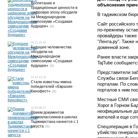
Воспитание и
объяснения прич
традиционные ценности в
цифровую эпоху обсудили
В таджикском бюро
на Международном
симпозиуме «Создавая
Сайт российского т
будущее»
(0)
по-прежнему остае
провайдеры также 
"Лента.ру". Также
04.11 21:41
доменной зоне.
Будущее человечества
обсудили на
Международном
Ранее власти закр
симпозиуме «Создавая
TajTube сообщается
будущее»
(0)
Представители заб
24.10 13:33
Службы связи Бег
Стали известны имена
порталам. По слов
победителей «Евразия-
порталов к ним по
Кинофест»
(0)
Местные СМИ связ
Хорог в Горном Ба
22.05 08:57
неофициальные дан
Прием документов
жителей и еще со
первоклассников в школах
Таджикистана начнется с 1
Спецоперация в Г
августа
(0)
убийство генерала