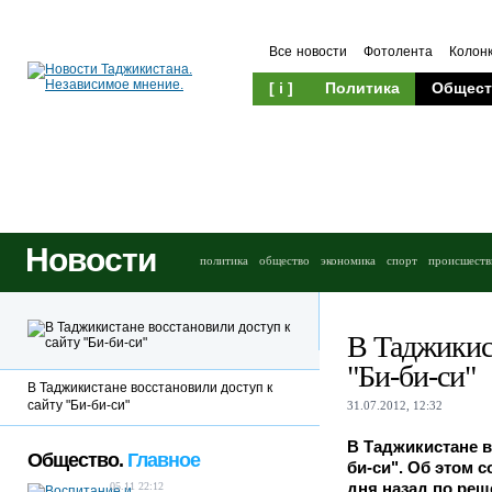
Все новости
Фотолента
Колон
[ i ]
Политика
Общест
Новости
политика
общество
экономика
спорт
происшеств
В Таджикист
"Би-би-си"
В Таджикистане восстановили доступ к
сайту "Би-би-си"
31.07.2012, 12:32
В Таджикистане в
Общество.
Главное
би-си". Об этом 
дня назад по ре
05.11 22:12