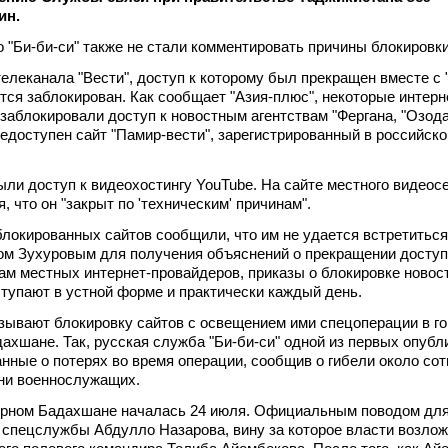
ин.
 "Би-би-си" также не стали комментировать причины блокировки
елеканала "Вести", доступ к которому был прекращен вместе с "
тся заблокирован. Как сообщает "Азия-плюс", некоторые интерн
заблокировали доступ к новостным агентствам "Фергана, "Озода
 недоступен сайт "Памир-вести", зарегистрированный в российско
ыли доступ к видеохостингу YouTube. На сайте местного видеос
, что он "закрыт по 'техническим' причинам".
локированных сайтов сообщили, что им не удается встретиться
ом Зухуровым для получения объяснений о прекращении доступ
ам местных интернет-провайдеров, приказы о блокировке новос
ступают в устной форме и практически каждый день.
ывают блокировку сайтов с освещением ими спецоперации в г
дахшане. Так, русская служба "Би-би-си" одной из первых опубл
ные о потерях во время операции, сообщив о гибели около со
тни военнослужащих.
орном Бадахшане началась 24 июля. Официальным поводом для
 спецслужбы Абдулло Назарова, вину за которое власти возлож