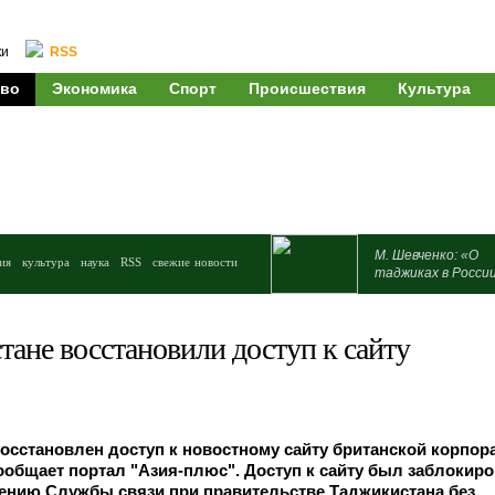
ки
RSS
во
Экономика
Спорт
Происшествия
Культура
М. Шевченко: «О
ия
культура
наука
RSS
свежие новости
таджиках в Росси
ане восстановили доступ к сайту
осстановлен доступ к новостному сайту британской корпор
сообщает портал "Азия-плюс". Доступ к сайту был заблокир
шению Службы связи при правительстве Таджикистана без