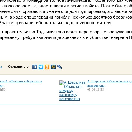
го полевого командира Толиба Айембекова. После того, как Ай
ь подозреваемых, власти ввели в регион войска. Позже было о
нные силы сражаются уже не с одной группировкой, а с несколь
м, в ходе спецоперации погибли несколько десятков боевиков
ласти признали гибель только одного мирного жителя.
нт правительство Таджикистана ведет переговоры с вооруженн
-прежнему требуя выдачи подозреваемых в убийстве генерала Н
са
Сохранить в:
нский: «Оставим туберкулез в
А. Шералиев: Объяснить кажд
м»
невозможно
6:50
05.06 16:53