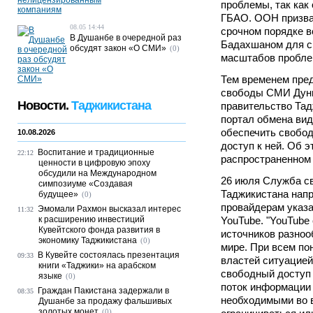
проблемы, так как
ГБАО. ООН призва
08.05 14:44
срочном порядке в
В Душанбе в очередной раз
Бадахшаном для с
обсудят закон «О СМИ»
(0)
масштабов пробле
Тем временем пре
свободы СМИ Дунь
Новости.
Таджикистана
правительство Тад
портал обмена ви
обеспечить свобо
10.08.2026
доступ к ней. Об э
Воспитание и традиционные
22:12
распространенном
ценности в цифровую эпоху
обсудили на Международном
26 июля Служба св
симпозиуме «Создавая
Таджикистана напр
будущее»
(0)
провайдерам указа
Эмомали Рахмон высказал интерес
11:32
к расширению инвестиций
YouTube. "YouTube
Кувейтского фонда развития в
источников разно
экономику Таджикистана
(0)
мире. При всем по
В Кувейте состоялась презентация
09:33
властей ситуацией
книги «Таджики» на арабском
свободный доступ
языке
(0)
поток информации
Граждан Пакистана задержали в
08:35
необходимыми во 
Душанбе за продажу фальшивых
золотых монет
(0)