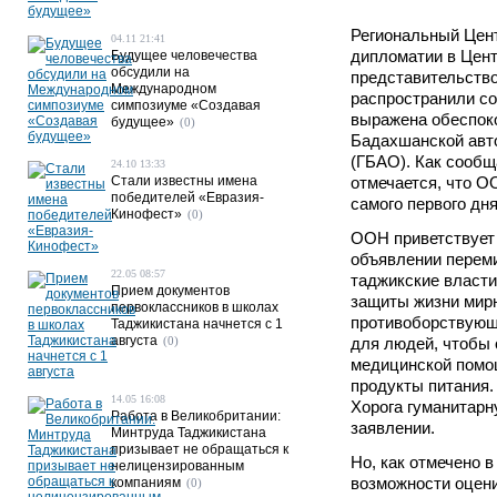
Региональный Цен
04.11 21:41
дипломатии в Цент
Будущее человечества
обсудили на
представительств
Международном
распространили со
симпозиуме «Создавая
выражена обеспоко
будущее»
(0)
Бадахшанской авт
(ГБАО). Как сооб
24.10 13:33
Стали известны имена
отмечается, что О
победителей «Евразия-
самого первого дн
Кинофест»
(0)
ООН приветствует
объявлении переми
22.05 08:57
таджикские власти
Прием документов
защиты жизни мир
первоклассников в школах
противоборствующ
Таджикистана начнется с 1
августа
(0)
для людей, чтобы 
медицинской помощ
продукты питания.
14.05 16:08
Хорога гуманитарн
Работа в Великобритании:
заявлении.
Минтруда Таджикистана
призывает не обращаться к
Но, как отмечено 
нелицензированным
возможности оцен
компаниям
(0)