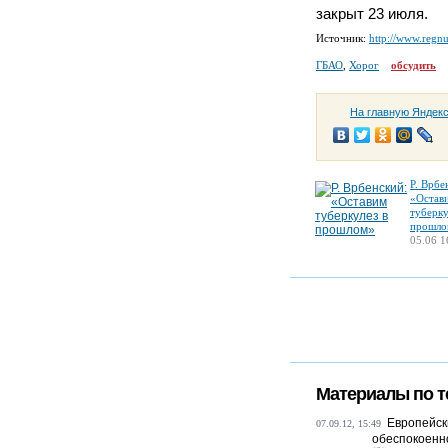
закрыт 23 июля.
Источник:
http://www.regn
ГБАО
,
Хорог
обсудить
На главную Яндек
Р. Врбе
«Остав
туберку
прошло
05.06 1
Материалы по т
Европейск
07.09.12, 15:49
обеспокоенно