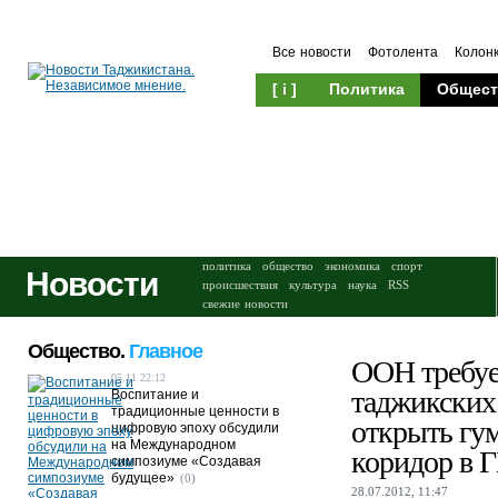
Все новости
Фотолента
Колон
[ i ]
Политика
Общест
Происшествия
Культура
политика
общество
экономика
спорт
Новости
происшествия
культура
наука
RSS
свежие новости
Общество.
Главное
ООН требуе
05.11 22:12
таджикских
Воспитание и
традиционные ценности в
открыть гу
цифровую эпоху обсудили
на Международном
коридор в 
симпозиуме «Создавая
будущее»
(0)
28.07.2012, 11:47