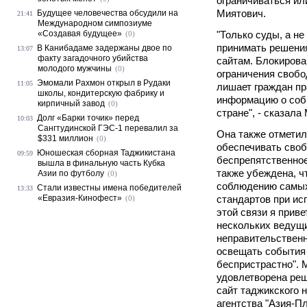
ограничиваться или
Миятович.
Будущее человечества обсудили на
21:41
Международном симпозиуме
«Создавая будущее»
"Только суды, а н
(0)
принимать решения
В Канибадаме задержаны двое по
13:07
факту загадочного убийства
сайтам. Блокирова
молодого мужчины
(0)
ограничения свобо
Эмомали Рахмон открыл в Рудаки
11:05
лишает граждан пр
школы, кондитерскую фабрику и
информацию о соб
кирпичный завод
(0)
стране", - сказала
Долг «Барки точик» перед
10:03
Сангтудинской ГЭС-1 перевалил за
Она также отметил
$331 миллион
(0)
обеспечивать сво
Юношеская сборная Таджикистана
09:59
беспрепятственно
вышла в финальную часть Кубка
также убеждена, 
Азии по футболу
(0)
соблюдению самы
Стали известны имена победителей
13:33
«Евразия-Кинофест»
стандартов при ис
(0)
этой связи я прив
нескольких ведущ
неправительствен
освещать события 
беспристрастно". 
удовлетворена ре
сайт таджикского 
агентства "Азия-П