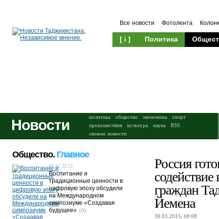
Все новости
Фотолента
Колон
[ i ]
Политика
Общест
Происшествия
Культура
политика
общество
экономика
спорт
Новости
происшествия
культура
наука
RSS
свежие новости
Общество.
Главное
Россия гото
05.11 22:12
содействие 
Воспитание и
традиционные ценности в
граждан Та
цифровую эпоху обсудили
на Международном
Йемена
симпозиуме «Создавая
будущее»
(0)
30.03.2015, 08:08