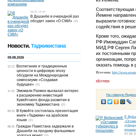
Соответствующая н
08.05 14:44
Йемене направлена
В Душанбе в очередной раз
выразили готовнос
обсудят закон «О СМИ»
(0)
содействия в реше
Кроме того, ожидае
РФ Имомуддин Сатт
Новости.
Таджикистана
МИД РФ Сергея Ла
их постоянными пр
09.08.2026
организации, попр
оказать помощь в 
Воспитание и традиционные
22:12
ценности в цифровую эпоху
Источник:
http://www.avesta
обсудили на Международном
симпозиуме «Создавая
обсудить
будущее»
(0)
Эмомали Рахмон высказал интерес
11:32
На главную Яндек
к расширению инвестиций
Кувейтского фонда развития в
экономику Таджикистана
(0)
В Кувейте состоялась презентация
09:33
книги «Таджики» на арабском
Р. Врбе
языке
(0)
«Остав
туберку
Граждан Пакистана задержали в
08:35
прошло
Душанбе за продажу фальшивых
05.06 1
золотых монет
(0)