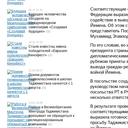
Соответствующие 
04.11 21:41
Федерации выразил
Будущее человечества
обсудили на
содействие в выво
Международном
Йемена. Об этом 
симпозиуме «Создавая
представитель По
будущее»
(0)
Мухаммад Эгамзод
24.10 13:33
По его словам, во
Стали известны имена
президента стран
победителей «Евразия-
Кинофест»
(0)
дипломатическими
рубежом приняты 
вывода граждан ре
22.05 08:57
войной Йемена.
Прием документов
первоклассников в школах
В посольстве созд
Таджикистана начнется с 1
руководством нач
августа
(0)
посольства РТ в 
несколько ответст
14.05 16:08
В результате пров
Работа в Великобритании:
соответствующими 
Минтруда Таджикистана
призывает не обращаться к
выразила готовнос
нелицензированным
просьбу Таджикис
компаниям
(0)
из Йемена.