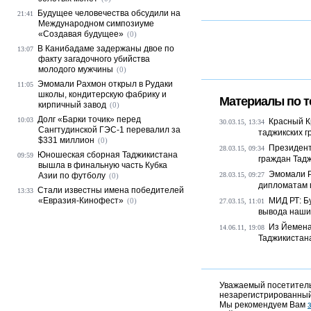
Будущее человечества обсудили на
21:41
Международном симпозиуме
«Создавая будущее»
(0)
В Канибадаме задержаны двое по
13:07
факту загадочного убийства
молодого мужчины
(0)
Эмомали Рахмон открыл в Рудаки
11:05
школы, кондитерскую фабрику и
Материалы по т
кирпичный завод
(0)
Долг «Барки точик» перед
10:03
Красный К
30.03.15, 13:34
Сангтудинской ГЭС-1 перевалил за
таджикских 
$331 миллион
(0)
Президент
28.03.15, 09:34
Юношеская сборная Таджикистана
09:59
граждан Тад
вышла в финальную часть Кубка
Эмомали Р
Азии по футболу
28.03.15, 09:27
(0)
дипломатам п
Стали известны имена победителей
13:33
«Евразия-Кинофест»
МИД РТ: Б
(0)
27.03.15, 11:01
вывода наши
Из Йемена
14.06.11, 19:08
Таджикистан
Уважаемый посетитель,
незарегистрированный
Мы рекомендуем Вам