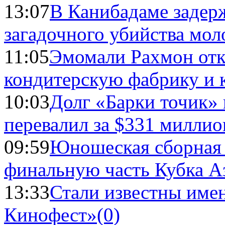
13:07
В Канибадаме задер
загадочного убийства мо
11:05
Эмомали Рахмон отк
кондитерскую фабрику и 
10:03
Долг «Барки точик»
перевалил за $331 миллио
09:59
Юношеская сборная
финальную часть Кубка А
13:33
Стали известны имен
Кинофест»
(0)