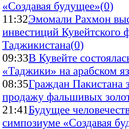
«Создавая будущее»
(0)
11:32
Эмомали Рахмон выс
инвестиций Кувейтского ф
Таджикистана
(0)
09:33
В Кувейте состоялас
«Таджики» на арабском я
08:35
Граждан Пакистана 
продажу фальшивых золо
21:41
Будущее человечест
симпозиуме «Создавая бу