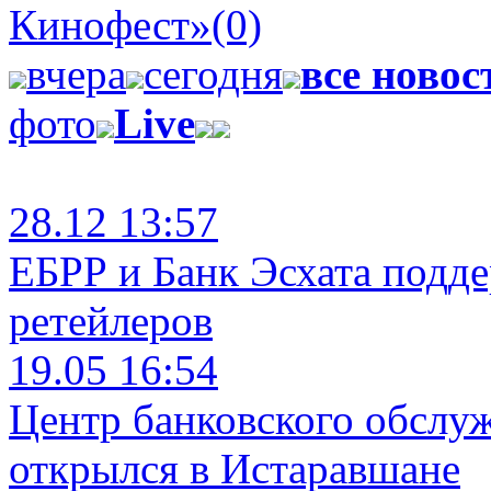
Кинофест»
(0)
вчера
сегодня
все новос
фото
Live
28.12 13:57
ЕБРР и Банк Эсхата подд
ретейлеров
19.05 16:54
Центр банковского обслу
открылся в Истаравшане