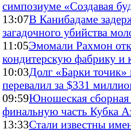
симпозиуме «Создавая бу
13:07
В Канибадаме задер
загадочного убийства мо
11:05
Эмомали Рахмон отк
кондитерскую фабрику и 
10:03
Долг «Барки точик»
перевалил за $331 миллио
09:59
Юношеская сборная
финальную часть Кубка А
13:33
Стали известны имен