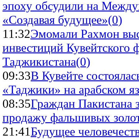
эпоху обсудили на Межд
«Создавая будущее»
(0)
11:32
Эмомали Рахмон выс
инвестиций Кувейтского ф
Таджикистана
(0)
09:33
В Кувейте состоялас
«Таджики» на арабском я
08:35
Граждан Пакистана 
продажу фальшивых золо
21:41
Будущее человечест