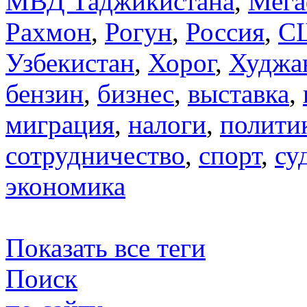
МВД Таджикистана
,
Мега
Рахмон
,
Рогун
,
Россия
,
С
Узбекистан
,
Хорог
,
Худжа
бензин
,
бизнес
,
выставка
,
миграция
,
налоги
,
полити
сотрудничество
,
спорт
,
су
экономика
Показать все теги
Поиск