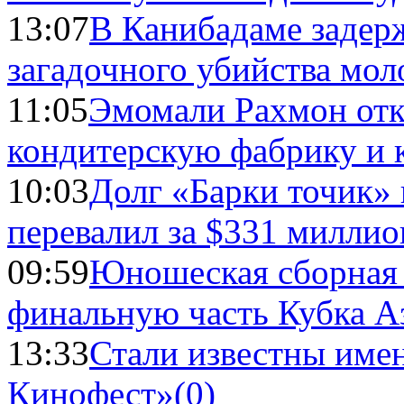
13:07
В Канибадаме задер
загадочного убийства мо
11:05
Эмомали Рахмон отк
кондитерскую фабрику и 
10:03
Долг «Барки точик»
перевалил за $331 миллио
09:59
Юношеская сборная
финальную часть Кубка А
13:33
Стали известны имен
Кинофест»
(0)