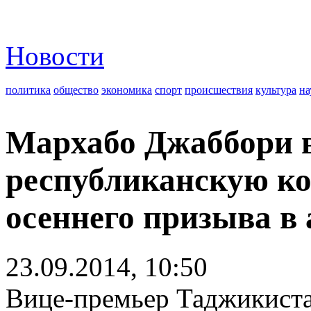
Новости
политика
общество
экономика
спорт
происшествия
культура
на
Мархабо Джаббори 
республиканскую ко
осеннего призыва в
23.09.2014, 10:50
Вице-премьер Таджикист