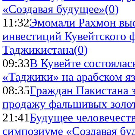
«Создавая будущее»
(0)
11:32
Эмомали Рахмон выс
инвестиций Кувейтского ф
Таджикистана
(0)
09:33
В Кувейте состоялас
«Таджики» на арабском я
08:35
Граждан Пакистана 
продажу фальшивых золо
21:41
Будущее человечест
симпозиуме «Создавая бу