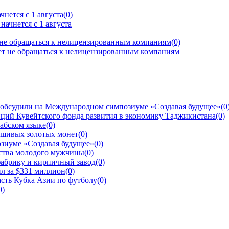
нется с 1 августа
(0)
 не обращаться к нелицензированным компаниям
(0)
 обсудили на Международном симпозиуме «Создавая будущее»
(0
ций Кувейтского фонда развития в экономику Таджикистана
(0)
рабском языке
(0)
ьшивых золотых монет
(0)
зиуме «Создавая будущее»
(0)
йства молодого мужчины
(0)
фабрику и кирпичный завод
(0)
л за $331 миллион
(0)
сть Кубка Азии по футболу
(0)
0)