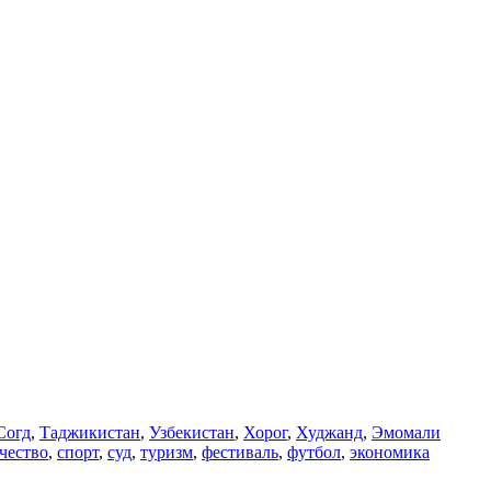
Согд
,
Таджикистан
,
Узбекистан
,
Хорог
,
Худжанд
,
Эмомали
чество
,
спорт
,
суд
,
туризм
,
фестиваль
,
футбол
,
экономика