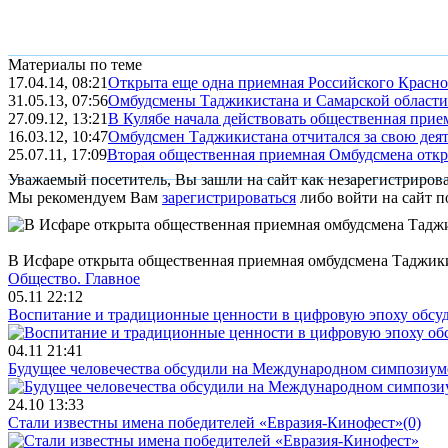
Материалы по теме
17.04.14, 08:21
Открыта еще одна приемная Российского Красного
31.05.13, 07:56
Омбудсмены Таджикистана и Самарской области п
27.09.12, 13:21
В Кулябе начала действовать общественная прие
16.03.12, 10:47
Омбудсмен Таджикистана отчитался за свою дея
25.07.11, 17:09
Вторая общественная приемная Омбудсмена откр
Уважаемый посетитель, Вы зашли на сайт как незарегистриров
Мы рекомендуем Вам
зарегистрироваться
либо войти на сайт п
В Исфаре открыта общественная приемная омбудсмена Таджик
Общество.
Главное
05.11 22:12
Воспитание и традиционные ценности в цифровую эпоху обсу
04.11 21:41
Будущее человечества обсудили на Международном симпозиум
24.10 13:33
Стали известны имена победителей «Евразия-Кинофест»
(0)