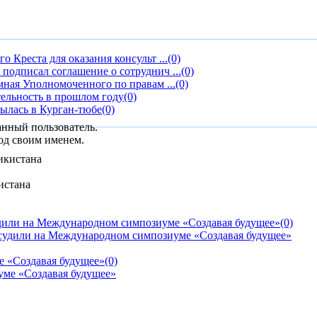
 Креста для оказания консульт ...
(0)
одписал соглашение о сотруднич ...
(0)
мная Уполномоченного по правам ...
(0)
тельность в прошлом году
(0)
ылась в Курган-тюбе
(0)
анный пользователь.
од своим именем.
истана
дили на Международном симпозиуме «Создавая будущее»
(0)
е «Создавая будущее»
(0)