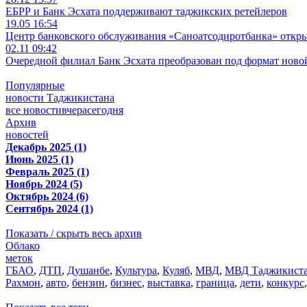
ЕБРР и Банк Эсхата поддерживают таджикских ретейлеров
19.05 16:54
Центр банковского обслуживания «Саноатсодиротбанка» откр
02.11 09:42
Очередной филиал Банк Эсхата преобразован под формат ново
Популярные
новости Таджикистана
все новости
вчера
сегодня
Архив
новостей
Декабрь 2025 (1)
Июнь 2025 (1)
Февраль 2025 (1)
Ноябрь 2024 (5)
Октябрь 2024 (6)
Сентябрь 2024 (1)
Показать / скрыть весь архив
Облако
меток
ГБАО
,
ДТП
,
Душанбе
,
Культура
,
Куляб
,
МВД
,
МВД Таджикист
Рахмон
,
авто
,
бензин
,
бизнес
,
выставка
,
граница
,
дети
,
конкурс