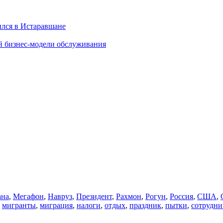
ылся в Истаравшане
й бизнес-модели обслуживания
ана
,
Мегафон
,
Навруз
,
Президент
,
Рахмон
,
Рогун
,
Россия
,
США
,
,
мигранты
,
миграция
,
налоги
,
отдых
,
праздник
,
пытки
,
сотрудни