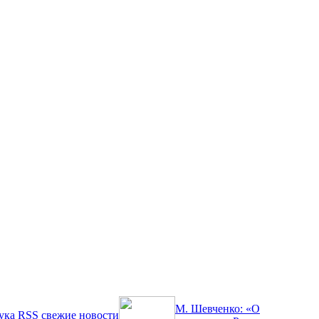
М. Шевченко: «О
ука
RSS
свежие новости