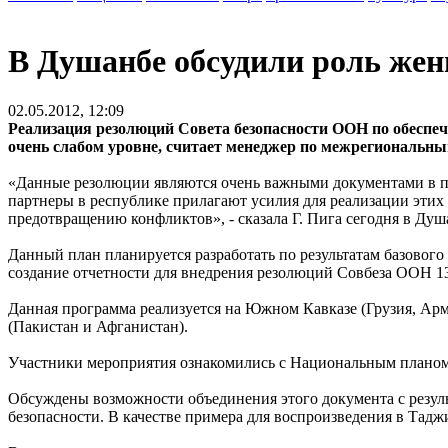
В Душанбе обсудили роль же
02.05.2012, 12:09
Реализация резолюций Совета безопасности ООН по обеспе
очень слабом уровне, считает менеджер по межрегионал
«Данные резолюции являются очень важными документами в п
партнеры в республике прилагают усилия для реализации этих
предотвращению конфликтов», - сказала Г. Пига сегодня в Ду
Данный план планируется разработать по результатам базово
создание отчетности для внедрения резолюций Совбеза ООН 132
Данная программа реализуется на Южном Кавказе (Грузия, Арм
(Пакистан и Афганистан).
Участники мероприятия ознакомились с Национальным планом 
Обсуждены возможности объединения этого документа с резул
безопасности. В качестве примера для воспроизведения в Тад