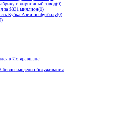
фабрику и кирпичный завод
(0)
л за $331 миллион
(0)
сть Кубка Азии по футболу
(0)
0)
ылся в Истаравшане
й бизнес-модели обслуживания