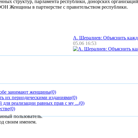
венных структур, парламента республики, донорских организац
 ООН Женщины в партнерстве с правительством республики.
А. Шералиев: Объяснить каж
05.06 16:53
Тюбе занимают женщины
(0)
ть их периодическими изданиями
(0)
ля реализации равных прав с му ...
(0)
стве
(0)
анный пользователь.
од своим именем.