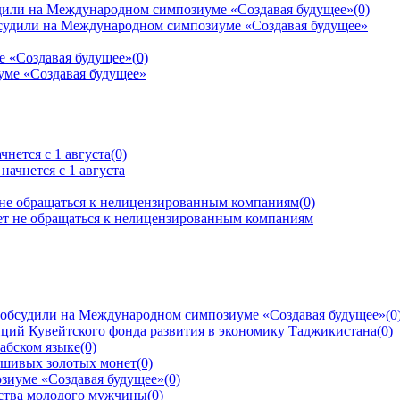
дили на Международном симпозиуме «Создавая будущее»
(0)
е «Создавая будущее»
(0)
нется с 1 августа
(0)
 не обращаться к нелицензированным компаниям
(0)
 обсудили на Международном симпозиуме «Создавая будущее»
(0
ций Кувейтского фонда развития в экономику Таджикистана
(0)
рабском языке
(0)
ьшивых золотых монет
(0)
зиуме «Создавая будущее»
(0)
йства молодого мужчины
(0)