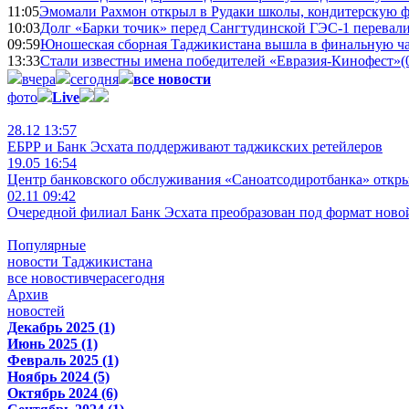
11:05
Эмомали Рахмон открыл в Рудаки школы, кондитерскую 
10:03
Долг «Барки точик» перед Сангтудинской ГЭС-1 перевали
09:59
Юношеская сборная Таджикистана вышла в финальную ча
13:33
Стали известны имена победителей «Евразия-Кинофест»
(
вчера
сегодня
все новости
фото
Live
28.12 13:57
ЕБРР и Банк Эсхата поддерживают таджикских ретейлеров
19.05 16:54
Центр банковского обслуживания «Саноатсодиротбанка» откр
02.11 09:42
Очередной филиал Банк Эсхата преобразован под формат ново
Популярные
новости Таджикистана
все новости
вчера
сегодня
Архив
новостей
Декабрь 2025 (1)
Июнь 2025 (1)
Февраль 2025 (1)
Ноябрь 2024 (5)
Октябрь 2024 (6)