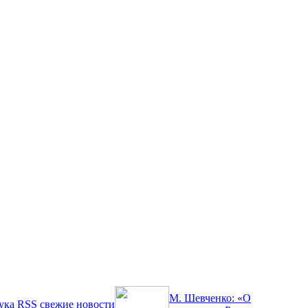
М. Шевченко: «О
ука
RSS
свежие новости