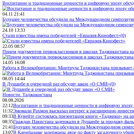
Воспитание и традиционные ценности в цифровую эпоху обсу
04.11 21:41
Будущее человечества обсудили на Международном симпозиум
24.10 13:33
Стали известны имена победителей «Евразия-Кинофест»
(0)
22.05 08:57
Прием документов первоклассников в школах Таджикистана нач
14.05 16:08
Работа в Великобритании: Минтруда Таджикистана призывает
08.05 14:44
В Душанбе в очередной раз обсудят закон «О СМИ»
(0)
Новости.
Таджикистана
08.08.2026
22:12
Воспитание и традиционные ценности в цифровую эпоху
11:32
Эмомали Рахмон высказал интерес к расширению инвести
09:33
В Кувейте состоялась презентация книги «Таджики» на а
08:35
Граждан Пакистана задержали в Душанбе за продажу фал
21:41
Будущее человечества обсудили на Международном симпо
13:07
В Канибадаме задержаны двое по факту загадочного уби