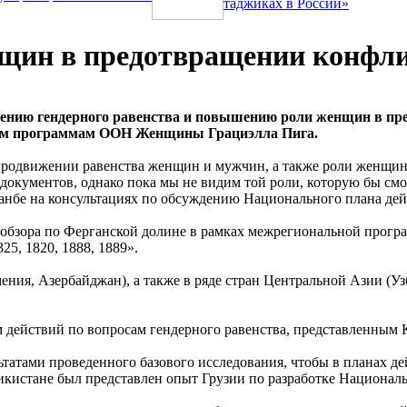
таджиках в России»
нщин в предотвращении конфл
чению гендерного равенства и повышению роли женщин в пр
ьным программам ООН Женщины Грациэлла Пига.
родвижении равенства женщин и мужчин, а также роли женщин
 документов, однако пока мы не видим той роли, которую бы см
шанбе на консультациях по обсуждению Национального плана дей
го обзора по Ферганской долине в рамках межрегиональной про
5, 1820, 1888, 1889».
ения, Азербайджан), а также в ряде стран Центральной Азии (
действий по вопросам гендерного равенства, представленным К
ьтатами проведенного базового исследования, чтобы в планах 
жикистане был представлен опыт Грузии по разработке Националь