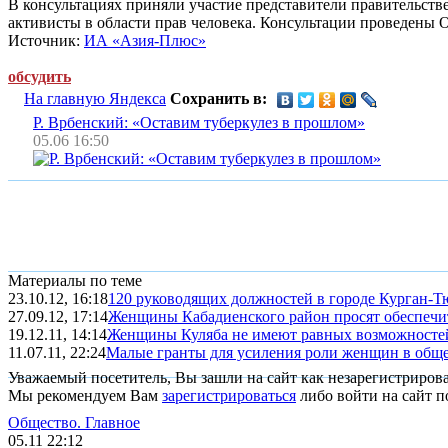
В консультациях приняли участие представители правительст
активисты в области прав человека. Консультации проведены
Источник:
ИА «Азия-Плюс»
обсудить
На главную Яндекса
Сохранить в:
Р. Врбенский: «Оставим туберкулез в прошлом»
05.06 16:50
Материалы по теме
23.10.12, 16:18
120 руководящих должностей в городе Курган-
27.09.12, 17:14
Женщины Кабадиенского район просят обеспечи
19.12.11, 14:14
Женщины Куляба не имеют равных возможностей д
11.07.11, 22:24
Малые гранты для усиления роли женщин в обще
Уважаемый посетитель, Вы зашли на сайт как незарегистриров
Мы рекомендуем Вам
зарегистрироваться
либо войти на сайт п
Общество.
Главное
05.11 22:12