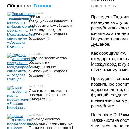
Общество.
Главное
02.06.2011, 21:15
05.11 22:12
Президент Таджик
Воспитание и
традиционные ценности в
накануне выступил
цифровую эпоху обсудили
республиканского 
на Международном
юношеских талант
симпозиуме «Создавая
Государственном к
будущее»
(0)
Душанбе.
Как сообщили «АП
04.11 21:41
Будущее человечества
государства, фест
обсудили на
Международному д
Международном
отмечаемому в мир
симпозиуме «Создавая
будущее»
(0)
Президент в своем
правильное воспит
24.10 13:33
здоровья детей, я
Стали известны имена
функций государст
победителей «Евразия-
Кинофест»
(0)
правительства в у
республике.
По словам Э. Рахм
22.05 08:57
Прием документов
Таджикистана сост
первоклассников в школах
являются полнопр
Таджикистана начнется с 1