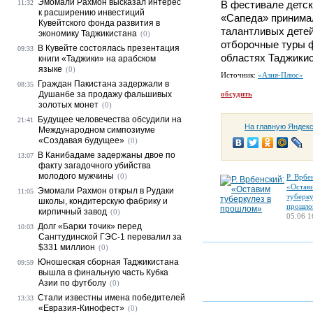
Эмомали Рахмон высказал интерес
11:32
В фестивале детск
к расширению инвестиций
«Сапеда» принимал
Кувейтского фонда развития в
талантливых детей
экономику Таджикистана
(0)
отборочные туры ф
В Кувейте состоялась презентация
09:33
областях Таджикис
книги «Таджики» на арабском
языке
(0)
Источник:
«Азия-Плюс»
Граждан Пакистана задержали в
08:35
Душанбе за продажу фальшивых
обсудить
золотых монет
(0)
Будущее человечества обсудили на
21:41
На главную Яндек
Международном симпозиуме
«Создавая будущее»
(0)
В Канибадаме задержаны двое по
13:07
факту загадочного убийства
молодого мужчины
(0)
Р. Врбе
«Остав
Эмомали Рахмон открыл в Рудаки
11:05
туберку
школы, кондитерскую фабрику и
прошло
кирпичный завод
(0)
05.06 1
Долг «Барки точик» перед
10:03
Сангтудинской ГЭС-1 перевалил за
$331 миллион
(0)
Юношеская сборная Таджикистана
09:59
вышла в финальную часть Кубка
Азии по футболу
(0)
Стали известны имена победителей
13:33
«Евразия-Кинофест»
(0)