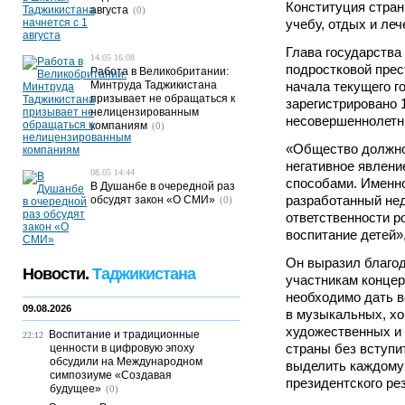
Конституция стран
августа
(0)
учебу, отдых и леч
Глава государства
14.05 16:08
подростковой прес
Работа в Великобритании:
Минтруда Таджикистана
начала текущего г
призывает не обращаться к
зарегистрировано 
нелицензированным
несовершеннолетн
компаниям
(0)
«Общество должно
негативное явлен
08.05 14:44
способами. Именно
В Душанбе в очередной раз
разработанный не
обсудят закон «О СМИ»
(0)
ответственности р
воспитание детей»,
Он выразил благод
Новости.
Таджикистана
участникам концер
необходимо дать 
09.08.2026
в музыкальных, хо
художественных и 
Воспитание и традиционные
22:12
страны без вступи
ценности в цифровую эпоху
обсудили на Международном
выделить каждому
симпозиуме «Создавая
президентского ре
будущее»
(0)