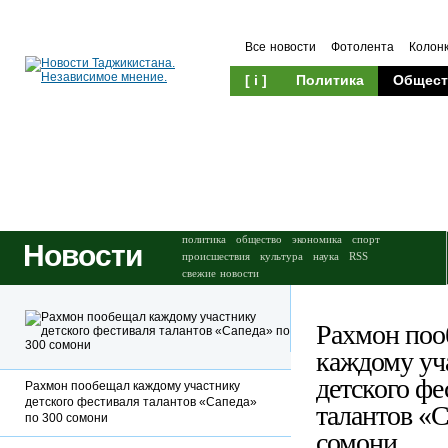
Все новости
Фотолента
Колон
[ i ]
Политика
Общест
Происшествия
Культура
политика
общество
экономика
спорт
Новости
происшествия
культура
наука
RSS
свежие новости
Рахмон поо
каждому уч
детского фе
Рахмон пообещал каждому участнику
детского фестиваля талантов «Сапеда»
талантов «С
по 300 сомони
сомони