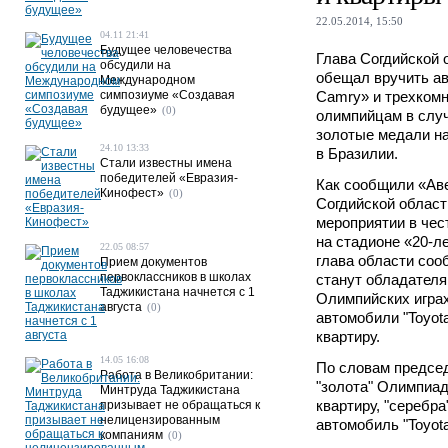
22.05.2014, 15:50
04.11 21:41
Будущее человечества
Глава Согдийской 
обсудили на
обещал вручить ав
Международном
симпозиуме «Создавая
Camry» и трехком
будущее»
(0)
олимпийцам в случ
золотые медали на
24.10 13:33
в Бразилии.
Стали известны имена
победителей «Евразия-
Как сообщили «Ав
Кинофест»
(0)
Согдийской област
мероприятии в че
на стадионе «20-л
22.05 08:57
глава области соо
Прием документов
первоклассников в школах
станут обладателя
Таджикистана начнется с 1
Олимпийских играх
августа
(0)
автомобили "Toyot
квартиру.
14.05 16:08
По словам предсе
Работа в Великобритании:
"золота" Олимпиад
Минтруда Таджикистана
квартиру, "серебра
призывает не обращаться к
нелицензированным
автомобиль "Toyot
компаниям
(0)