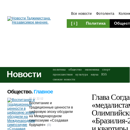
Все новости
Фотолента
Колон
[ i ]
Политика
Общест
Происшествия
Культура
политика
общество
экономика
спорт
Новости
происшествия
культура
наука
RSS
свежие новости
Общество.
Главное
Глава Согда
05.11 22:12
«медалиста
Воспитание и
традиционные ценности в
Олимпийск
цифровую эпоху обсудили
на Международном
«Бразилия-
симпозиуме «Создавая
будущее»
(0)
и квартиры