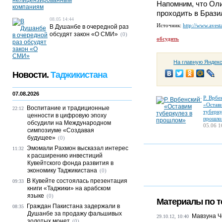
Напомним, что Оли
проходить в Брази
08.05 14:44
Источник:
http://www.avesta
В Душанбе в очередной раз
обсудят закон «О СМИ»
(0)
обсудить
На главную Яндек
Новости.
Таджикистана
07.08.2026
Р. Врбе
«Остав
Воспитание и традиционные
22:12
туберку
ценности в цифровую эпоху
прошло
обсудили на Международном
05.06 1
симпозиуме «Создавая
будущее»
(0)
Эмомали Рахмон высказал интерес
11:32
к расширению инвестиций
Кувейтского фонда развития в
экономику Таджикистана
(0)
В Кувейте состоялась презентация
09:33
книги «Таджики» на арабском
языке
(0)
Материалы по т
Граждан Пакистана задержали в
08:35
Душанбе за продажу фальшивых
Мавзуна Ч
29.10.12, 10:40
золотых монет
(0)