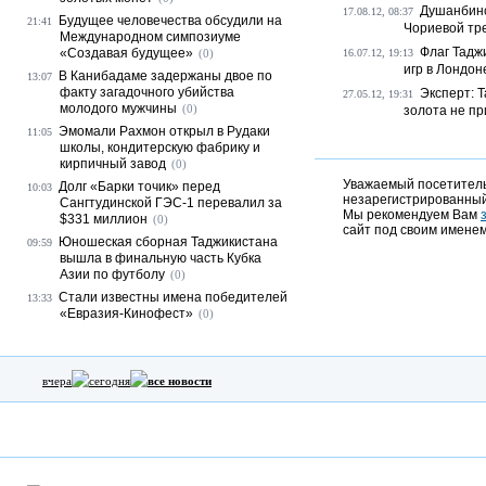
Душанбинс
17.08.12, 08:37
Будущее человечества обсудили на
21:41
Чориевой тр
Международном симпозиуме
Флаг Тадж
«Создавая будущее»
(0)
16.07.12, 19:13
игр в Лондон
В Канибадаме задержаны двое по
13:07
факту загадочного убийства
Эксперт: 
27.05.12, 19:31
молодого мужчины
(0)
золота не пр
Эмомали Рахмон открыл в Рудаки
11:05
школы, кондитерскую фабрику и
кирпичный завод
(0)
Уважаемый посетитель,
Долг «Барки точик» перед
10:03
незарегистрированный
Сангтудинской ГЭС-1 перевалил за
Мы рекомендуем Вам
$331 миллион
(0)
сайт под своим именем
Юношеская сборная Таджикистана
09:59
вышла в финальную часть Кубка
Азии по футболу
(0)
Стали известны имена победителей
13:33
«Евразия-Кинофест»
(0)
вчера
сегодня
все новости