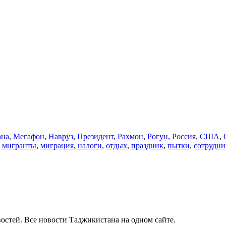
ана
,
Мегафон
,
Навруз
,
Президент
,
Рахмон
,
Рогун
,
Россия
,
США
,
,
мигранты
,
миграция
,
налоги
,
отдых
,
праздник
,
пытки
,
сотрудни
остей. Все новости Таджикистана на одном сайте.