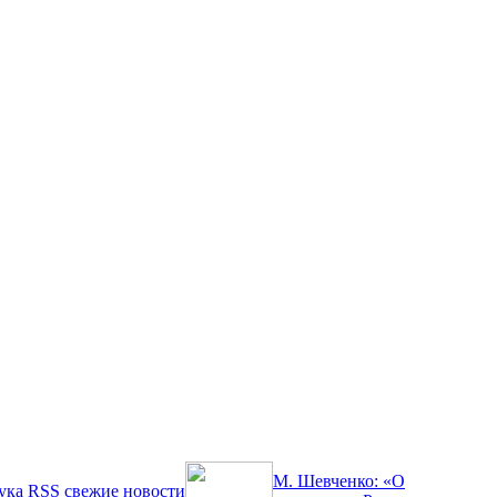
М. Шевченко: «О
ука
RSS
свежие новости