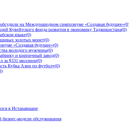
 обсудили на Международном симпозиуме «Создавая будущее»
(0
ций Кувейтского фонда развития в экономику Таджикистана
(0)
рабском языке
(0)
ьшивых золотых монет
(0)
зиуме «Создавая будущее»
(0)
йства молодого мужчины
(0)
фабрику и кирпичный завод
(0)
л за $331 миллион
(0)
сть Кубка Азии по футболу
(0)
0)
ылся в Истаравшане
й бизнес-модели обслуживания