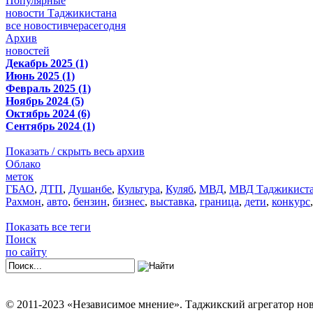
Популярные
новости Таджикистана
все новости
вчера
сегодня
Архив
новостей
Декабрь 2025 (1)
Июнь 2025 (1)
Февраль 2025 (1)
Ноябрь 2024 (5)
Октябрь 2024 (6)
Сентябрь 2024 (1)
Показать / скрыть весь архив
Облако
меток
ГБАО
,
ДТП
,
Душанбе
,
Культура
,
Куляб
,
МВД
,
МВД Таджикист
Рахмон
,
авто
,
бензин
,
бизнес
,
выставка
,
граница
,
дети
,
конкурс
Показать все теги
Поиск
по сайту
© 2011-2023 «Независимое мнение». Таджикский агрегатор нов