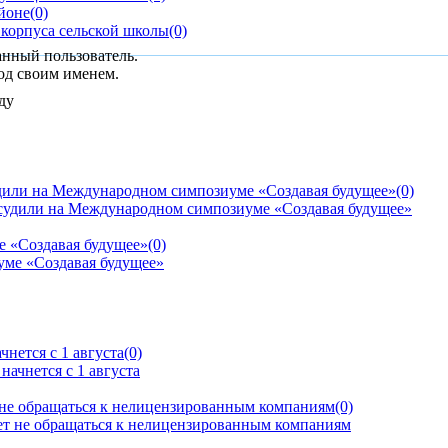
йоне
(0)
 корпуса сельской школы
(0)
анный пользователь.
од своим именем.
дили на Международном симпозиуме «Создавая будущее»
(0)
е «Создавая будущее»
(0)
нется с 1 августа
(0)
 не обращаться к нелицензированным компаниям
(0)