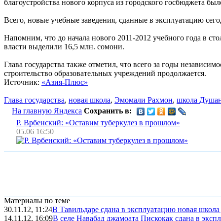
благоустройства нового корпуса из городского госбюджета был
Всего, новые учебные заведения, сданные в эксплуатацию сегод
Напомним, что до начала нового 2011-2012 учебного года в сто
власти выделили 16,5 млн. сомони.
Глава государства также отметил, что всего за годы независим
строительство образовательных учреждений продолжается.
Источник:
«Азия-Плюс»
Глава государства
,
новая школа
,
Эмомали Рахмон
,
школа Душа
На главную Яндекса
Сохранить в:
Р. Врбенский: «Оставим туберкулез в прошлом»
05.06 16:50
Материалы по теме
30.11.12, 11:24
В Тавильдаре сдана в эксплуатацию новая школа
14.11.12, 16:09
В селе Навабад джамоата Пискокак сдана в эксп