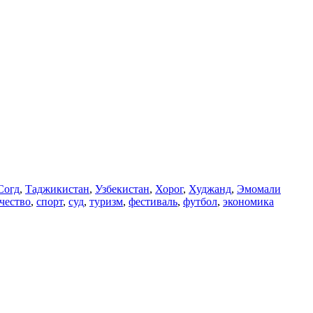
Согд
,
Таджикистан
,
Узбекистан
,
Хорог
,
Худжанд
,
Эмомали
чество
,
спорт
,
суд
,
туризм
,
фестиваль
,
футбол
,
экономика