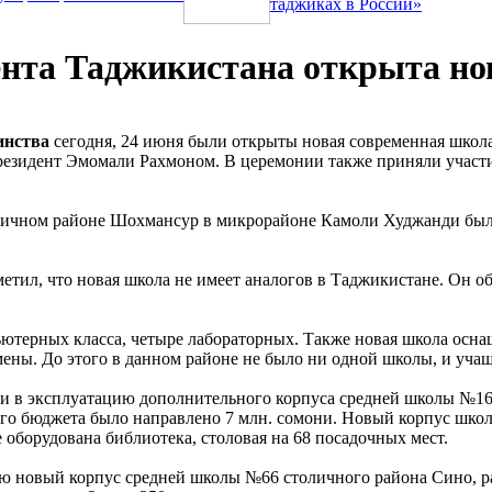
таджиках в России»
ента Таджикистана открыта н
инства
сегодня, 24 июня были открыты новая современная школ
резидент Эмомали Рахмоном. В церемонии также приняли участ
личном районе Шохмансур в микрорайоне Камоли Худжанди была 
етил, что новая школа не имеет аналогов в Таджикистане. Он об
пьютерных класса, четыре лабораторных. Также новая школа осн
смены. До этого в данном районе не было ни одной школы, и уча
ачи в эксплуатацию дополнительного корпуса средней школы №1
кого бюджета было направлено 7 млн. сомони. Новый корпус школ
е оборудована библиотека, столовая на 68 посадочных мест.
ю новый корпус средней школы №66 столичного района Сино, рас