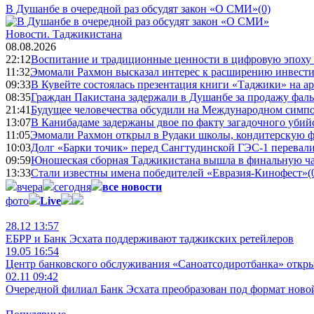
В Душанбе в очередной раз обсудят закон «О СМИ»
(0)
Новости.
Таджикистана
08.08.2026
22:12
Воспитание и традиционные ценности в цифровую эпоху
11:32
Эмомали Рахмон высказал интерес к расширению инвести
09:33
В Кувейте состоялась презентация книги «Таджики» на а
08:35
Граждан Пакистана задержали в Душанбе за продажу фал
21:41
Будущее человечества обсудили на Международном симпо
13:07
В Канибадаме задержаны двое по факту загадочного уби
11:05
Эмомали Рахмон открыл в Рудаки школы, кондитерскую 
10:03
Долг «Барки точик» перед Сангтудинской ГЭС-1 перевали
09:59
Юношеская сборная Таджикистана вышла в финальную ча
13:33
Стали известны имена победителей «Евразия-Кинофест»
(
вчера
сегодня
все новости
фото
Live
28.12 13:57
ЕБРР и Банк Эсхата поддерживают таджикских ретейлеров
19.05 16:54
Центр банковского обслуживания «Саноатсодиротбанка» откр
02.11 09:42
Очередной филиал Банк Эсхата преобразован под формат ново