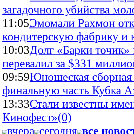
загадочного убийства мо
11:05
Эмомали Рахмон отк
кондитерскую фабрику и 
10:03
Долг «Барки точик»
перевалил за $331 миллио
09:59
Юношеская сборная
финальную часть Кубка А
13:33
Стали известны имен
Кинофест»
(0)
вчера
сегодня
все новос