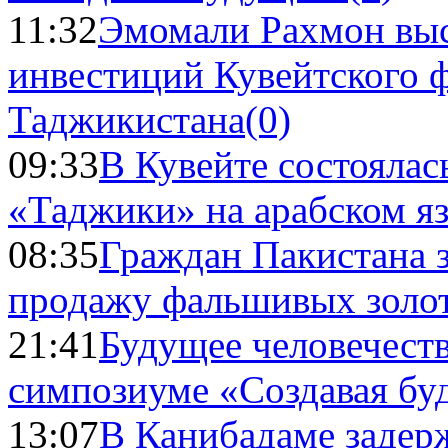
11:32
Эмомали Рахмон выс
инвестиций Кувейтского ф
Таджикистана
(0)
09:33
В Кувейте состоялас
«Таджики» на арабском я
08:35
Граждан Пакистана 
продажу фальшивых золо
21:41
Будущее человечест
симпозиуме «Создавая бу
13:07
В Канибадаме задер