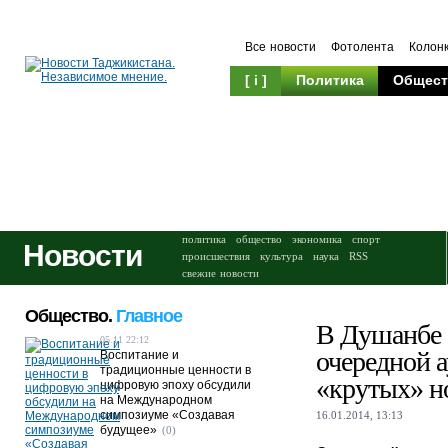
Все новости
Фотолента
Колон
[ i ]
Политика
Общест
Происшествия
Культура
политика
общество
экономика
спорт
Новости
происшествия
культура
наука
RSS
свежие новости
Общество.
Главное
В Душанбе 
05.11 22:12
очередной 
Воспитание и
традиционные ценности в
«крутых» н
цифровую эпоху обсудили
на Международном
симпозиуме «Создавая
16.01.2014, 13:13
будущее»
(0)