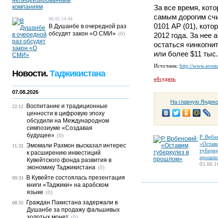
За все время, кот
самым дорогим сч
08.05 14:44
0101 АР (01), кото
В Душанбе в очередной раз
обсудят закон «О СМИ»
(0)
2012 года. За нее
остаться «инкогни
или более $11 тыс.
Источник:
http://www.avesta
Новости.
Таджикистана
обсудить
07.08.2026
На главную Яндек
Воспитание и традиционные
22:12
ценности в цифровую эпоху
обсудили на Международном
симпозиуме «Создавая
будущее»
(0)
Р. Врбе
«Остав
Эмомали Рахмон высказал интерес
11:32
туберку
к расширению инвестиций
прошло
Кувейтского фонда развития в
05.06 1
экономику Таджикистана
(0)
В Кувейте состоялась презентация
09:33
книги «Таджики» на арабском
языке
(0)
Граждан Пакистана задержали в
08:35
Душанбе за продажу фальшивых
золотых монет
(0)