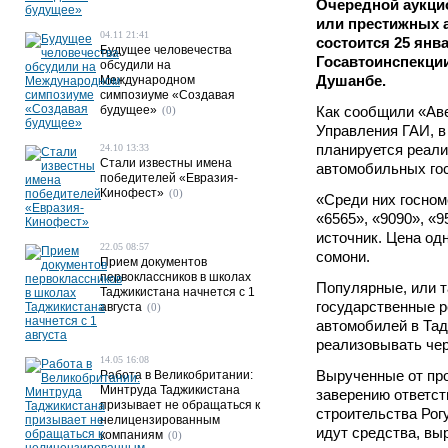
Очередной аукци
или престижных 
04.11 21:41
состоится 25 янв
Будущее человечества
Госавтоинспекци
обсудили на
Душанбе.
Международном
симпозиуме «Создавая
будущее»
Как сообщили «Ав
(0)
Управления ГАИ, в
планируется реал
24.10 13:33
Стали известны имена
автомобильных го
победителей «Евразия-
Кинофест»
(0)
«Среди них госном
«6565», «9090», «9
источник. Цена одн
22.05 08:57
сомони.
Прием документов
первоклассников в школах
Популярные, или 
Таджикистана начнется с 1
государственные 
августа
(0)
автомобилей в Та
реализовывать чер
14.05 16:08
Вырученные от про
Работа в Великобритании:
Минтруда Таджикистана
заверению ответст
призывает не обращаться к
строительства Рог
нелицензированным
идут средства, вы
компаниям
(0)