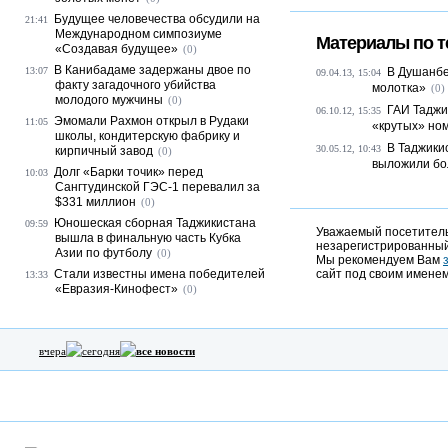
Будущее человечества обсудили на
21:41
Международном симпозиуме
Материалы по т
«Создавая будущее»
(0)
В Канибадаме задержаны двое по
13:07
В Душанбе
09.04.13, 15:04
факту загадочного убийства
молотка»
(0)
молодого мужчины
(0)
ГАИ Таджи
06.10.12, 15:35
Эмомали Рахмон открыл в Рудаки
11:05
«крутых» но
школы, кондитерскую фабрику и
В Таджики
30.05.12, 10:43
кирпичный завод
(0)
выложили бол
Долг «Барки точик» перед
10:03
Сангтудинской ГЭС-1 перевалил за
$331 миллион
(0)
Юношеская сборная Таджикистана
09:59
Уважаемый посетитель,
вышла в финальную часть Кубка
незарегистрированный
Азии по футболу
(0)
Мы рекомендуем Вам
Стали известны имена победителей
сайт под своим именем
13:33
«Евразия-Кинофест»
(0)
вчера
сегодня
все новости