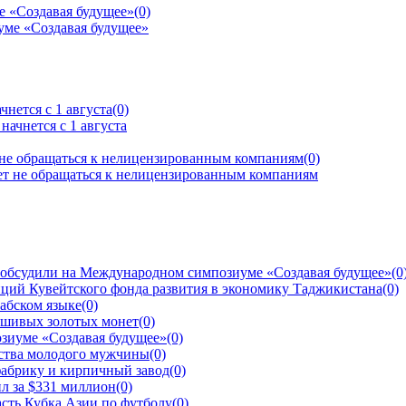
е «Создавая будущее»
(0)
нется с 1 августа
(0)
 не обращаться к нелицензированным компаниям
(0)
 обсудили на Международном симпозиуме «Создавая будущее»
(0
ций Кувейтского фонда развития в экономику Таджикистана
(0)
рабском языке
(0)
ьшивых золотых монет
(0)
зиуме «Создавая будущее»
(0)
йства молодого мужчины
(0)
фабрику и кирпичный завод
(0)
л за $331 миллион
(0)
сть Кубка Азии по футболу
(0)