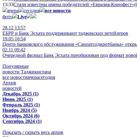
13:33
Стали известны имена победителей «Евразия-Кинофест»
(
вчера
сегодня
все новости
фото
Live
28.12 13:57
ЕБРР и Банк Эсхата поддерживают таджикских ретейлеров
19.05 16:54
Центр банковского обслуживания «Саноатсодиротбанка» откр
02.11 09:42
Очередной филиал Банк Эсхата преобразован под формат ново
Популярные
новости Таджикистана
все новости
вчера
сегодня
Архив
новостей
Декабрь 2025 (1)
Июнь 2025 (1)
Февраль 2025 (1)
Ноябрь 2024 (5)
Октябрь 2024 (6)
Сентябрь 2024 (1)
Показать / скрыть весь архив