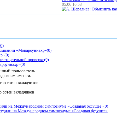
05.06 16:53
(0)
компании «Мовароуннахр»
(0)
хр"
(0)
лее тщательной проверке
(0)
вароуннахр»
(0)
анный пользователь.
од своим именем.
о сотен вкладчиков
дили на Международном симпозиуме «Создавая будущее»
(0)