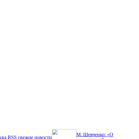
М. Шевченко: «О
ука
RSS
свежие новости