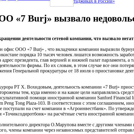
таджиках в России»
О «7 Burj» вызвало недовольс
кращении деятельности сетевой компании, что вызвало нега
жен офис ООО «7 Burj» , что вкладчики компании выразили бур
истане порядка 10 тысяч человек лишатся возможность заработк
адрес президента, глав верхней и нижней палат парламента, а 
деятельности фирмы. По их словам, в этом случае все они поте
ения Генеральной прокуратуры от 18 июля о приостановке деяте
урора РТ Х. Вохидовым, деятельность компании «7 Burj» приос
орожены тем, куда именно и на какие цели направлялись средст
сультативной помощи иностранной компании Sanford Financial In
m Peng Tong Plaza-103. В соответстсвии с этим соглашением, ин
е поступали на счет компании в «Агроинвестбанк». По утвержде
м «Точиксодиротбонк» на расчётные счета иностранной компани
олнительного директора О.Марупова вместе с другими членами 
ого, члены компании через независимых представителей отправл