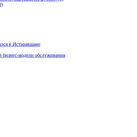
0)
ылся в Истаравшане
й бизнес-модели обслуживания