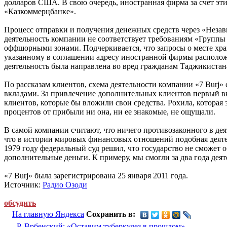
долларов США. В свою очередь, иностранная фирма за счет эт
«Казкоммерцбанке».
Процесс отправки и получения денежных средств через «Незав
деятельность компании не соответствует требованиям «Группы
оффшорными зонами. Подчеркивается, что запросы о месте хране
указанному в соглашении адресу иностранной фирмы расположе
деятельность была направлена во вред гражданам Таджикистан
По рассказам клиентов, схема деятельности компании «7 Burj»
вкладами. За привлечение дополнительных клиентов первый в
клиентов, которые бы вложили свои средства. Рохила, которая 
процентов от прибыли ни она, ни ее знакомые, не ощущали.
В самой компании считают, что ничего противозаконного в де
что в истории мировых финансовых отношений подобная деятель
1979 году федеральный суд решил, что государство не сможет 
дополнительные деньги. К примеру, мы смогли за два года деят
«7 Burj» была зарегистрирована 25 января 2011 года.
Источник:
Радио Озоди
обсудить
На главную Яндекса
Сохранить в:
Р. Врбенский: «Оставим туберкулез в прошлом»