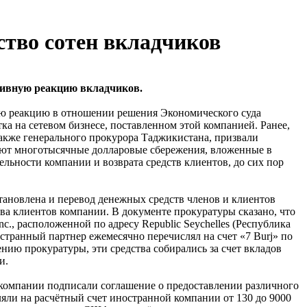
тво сотен вкладчиков
тивную реакцию вкладчиков.
ную реакцию в отношении решения Экономического суда
а на сетевом бизнесе, поставленном этой компанией. Ранее,
также генерального прокурора Таджикистана, призвали
ряют многотысячные долларовые сбережения, вложенные в
льности компании и возврата средств клиентов, до сих пор
тановлена и перевод денежных средств членов и клиентов
ва клиентов компании. В документе прокуратуры сказано, что
c., расположенной по адресу Republic Seychelles (Республика
остранный партнер ежемесячно перечислял на счет «7 Burj» по
нию прокуратуры, эти средства собирались за счет вкладов
и.
компании подписали соглашение о предоставлении различного
яли на расчётный счет иностранной компании от 130 до 9000