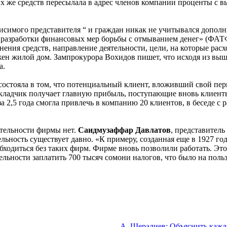
их же средств пересылала в адрес членов компании проценты с 
исимого представителя “ и граждан никак не учитывался допол
 разработки финансовых мер борьбы с отмыванием денег» (ФАТФ
ния средств, направление деятельности, цели, на которые расхо
н жилой дом. Зампрокурора Вохидов пишет, что исходя из выше
а.
 состояла в том, что потенциальный клиент, вложивший свой пе
кладчик получает главную прибыль, поступающие вновь клиенты
за 2,5 года смогла привлечь в компанию 20 клиентов, в беседе с
ятельности фирмы нет.
Саидмузаффар Давлатов
, представитель
ность существует давно. «К примеру, созданная еще в 1927 год
обходиться без таких фирм. Фирме вновь позволили работать. Эт
ельности заплатить 700 тысяч сомони налогов, что было на польз
А. Шералиев: Объяснить каж