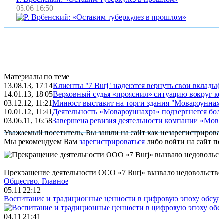
05.06 16:50
Материалы по теме
13.08.13, 17:14
Клиенты "7 Burj" надеются вернуть свои вклады
14.01.13, 18:05
Верховный судья «прояснил» ситуацию вокруг 
03.12.12, 11:21
Минюст выставит на торги здания "Мовароунна
10.01.12, 11:41
Деятельность «Мовароуннахра» подвергнется бо
03.06.11, 16:58
Завершена ревизия деятельности компании «Мо
Уважаемый посетитель, Вы зашли на сайт как незарегистриров
Мы рекомендуем Вам
зарегистрироваться
либо войти на сайт п
Прекращение деятельности ООО «7 Burj» вызвало недовольств
Общество.
Главное
05.11 22:12
Воспитание и традиционные ценности в цифровую эпоху обсу
04.11 21:41