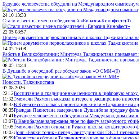
Будущее человечества обсудили на Международном симпозиум
24.10 13:33
Стали известны имена победителей «Евразия-Кинофест»
(0)
22.05 08:57
Прием документов первоклассников в школах Таджикистана нач
14.05 16:08
Работа в Великобритании: Минтруда Таджикистана призывает
08.05 14:44
В Душанбе в очередной раз обсудят закон «О СМИ»
(0)
Новости.
Таджикистана
07.08.2026
22:12
Воспитание и традиционные ценности в цифровую эпоху
11:32
Эмомали Рахмон высказал интерес к расширению инвести
09:33
В Кувейте состоялась презентация книги «Таджики» на а
08:35
Граждан Пакистана задержали в Душанбе за продажу фал
21:41
Будущее человечества обсудили на Международном симпо
13:07
В Канибадаме задержаны двое по факту загадочного уби
11:05
Эмомали Рахмон открыл в Рудаки школы, кондитерскую 
10:03
Долг «Барки точик» перед Сангтудинской ГЭС-1 перевали
09:59
Юношеская сборная Таджикистана вышла в финальную ча