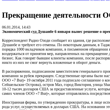
Прекращение деятельности ОО
06.01.2014, 14:43
Экономический суд Душанбе 6 января вынес решение о пре
Корреспондент Радио Озоди сообщает из здания, где располо
Душанбе и требуют его отмены. По некоторым данным, в Таджик
порядка 1000 вкладчиков компании, в письменном обращении в 
воздержаться от принятия мер, направленных на прекращение 
бизнес. Как говорят бывшие клиенты компании, после распоряж
никто из них не смог вернуть вложенные в оборот деньги.
В распоряжении, подписанном заместителем генерального прок
компании за рубеж прекращен. Следственные органы были наст
ООО «7 Burj» 19 октября 2011 года подписало соглашение о кон
Сейшельские Острова), остров Маэ, город Виктория, улица Sha
10-12 тысяч долларов США за предоставленные услуги, которы
самих членов ООО «7 Burj», которые отправлялись посредство
Иностранная фирма, по утверждению прокуратуры, в лице исп
рода услуг, осуществляемых в долларах США. На основании эт