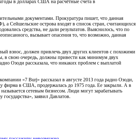
выгоды в долларах США на расчётные счета в
нительными документами. Прокуратура пишет, что данная
), а Сейшельские острова входят в список стран, считающихся
довались средства, не дали результатов. Выяснилось, что по
описанного, вызывает опасения то, что возможно, данная
рвый взнос, должен привлечь двух других клиентов с похожими
, в свою очередь, должны привести как минимум двух
 радио Озоди рассказала, что никаких проблем с выплатой
 компании «7 Burj» рассказал в августе 2013 года радио Озоди,
у фирма в США, продержалась до 1975 года. Ее закрыли. А в
о называется сетевым бизнесом. Люди могут зарабатывать
у государства», заявил Давлатов.
дому пассажиру невозможно