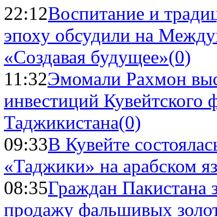
22:12
Воспитание и тради
эпоху обсудили на Межд
«Создавая будущее»
(0)
11:32
Эмомали Рахмон выс
инвестиций Кувейтского ф
Таджикистана
(0)
09:33
В Кувейте состоялас
«Таджики» на арабском я
08:35
Граждан Пакистана 
продажу фальшивых золо