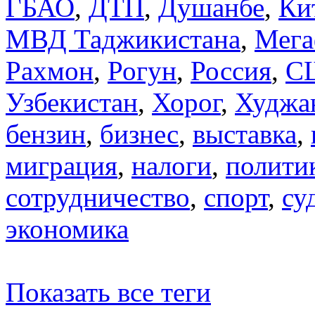
ГБАО
,
ДТП
,
Душанбе
,
Ки
МВД Таджикистана
,
Мега
Рахмон
,
Рогун
,
Россия
,
С
Узбекистан
,
Хорог
,
Худжа
бензин
,
бизнес
,
выставка
,
миграция
,
налоги
,
полити
сотрудничество
,
спорт
,
су
экономика
Показать все теги