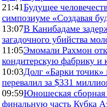
21:41
Будущее человечест
симпозиуме «Создавая бу
13:07
В Канибадаме задер
загадочного убийства мо
11:05
Эмомали Рахмон отк
кондитерскую фабрику и 
10:03
Долг «Барки точик»
перевалил за $331 миллио
09:59
Юношеская сборная
финальную часть Кубка А