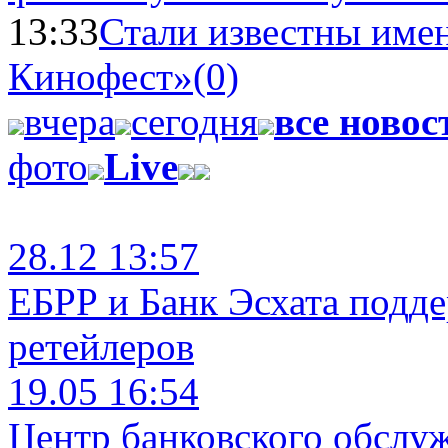
13:33
Стали известны имен
Кинофест»
(0)
вчера
сегодня
все новос
фото
Live
28.12 13:57
ЕБРР и Банк Эсхата подд
ретейлеров
19.05 16:54
Центр банковского обслу