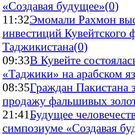
«Создавая будущее»
(0)
11:32
Эмомали Рахмон выс
инвестиций Кувейтского ф
Таджикистана
(0)
09:33
В Кувейте состоялас
«Таджики» на арабском я
08:35
Граждан Пакистана 
продажу фальшивых золо
21:41
Будущее человечест
симпозиуме «Создавая бу