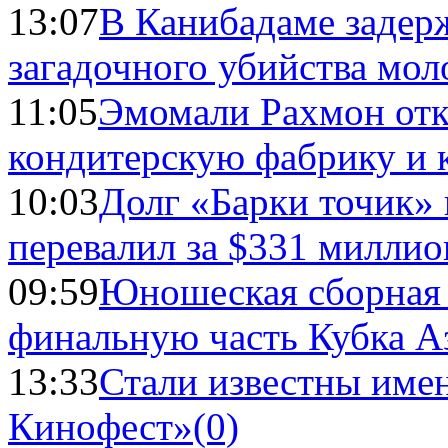
13:07
В Канибадаме задер
загадочного убийства мо
11:05
Эмомали Рахмон отк
кондитерскую фабрику и 
10:03
Долг «Барки точик»
перевалил за $331 миллио
09:59
Юношеская сборная
финальную часть Кубка А
13:33
Стали известны имен
Кинофест»
(0)