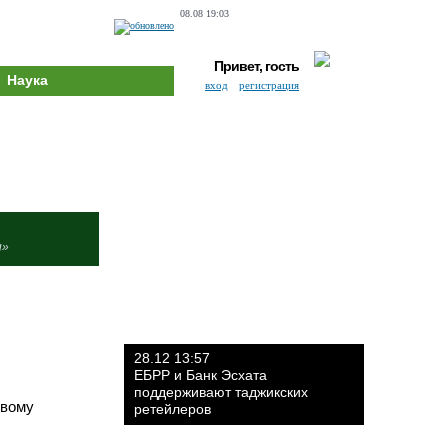
08.08 19:03
Привет, гость
Наука
вход
регистрация
и»
28.12 13:57
ЕБРР и Банк Эсхата
поддерживают таджикских
овому
ретейлеров