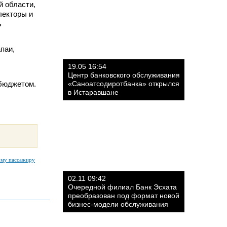
й области,
лекторы и
ь
паи,
19.05 16:54
Центр банковского обслуживания
 бюджетом.
«Саноатсодиротбанка» открылся
в Истаравшане
ому пассажиру
02.11 09:42
Очередной филиал Банк Эсхата
преобразован под формат новой
бизнес-модели обслуживания