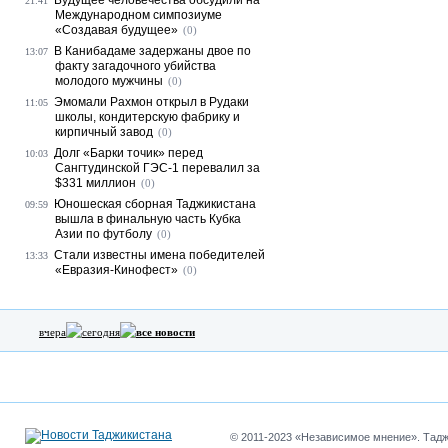
Будущее человечества обсудили на
21:41
Международном симпозиуме
«Создавая будущее»
(0)
В Канибадаме задержаны двое по
13:07
факту загадочного убийства
молодого мужчины
(0)
Эмомали Рахмон открыл в Рудаки
11:05
школы, кондитерскую фабрику и
кирпичный завод
(0)
Долг «Барки точик» перед
10:03
Сангтудинской ГЭС-1 перевалил за
$331 миллион
(0)
Юношеская сборная Таджикистана
09:59
вышла в финальную часть Кубка
Азии по футболу
(0)
Стали известны имена победителей
13:33
«Евразия-Кинофест»
(0)
вчера
сегодня
все новости
© 2011-2023 «Независимое мнение». Таджи