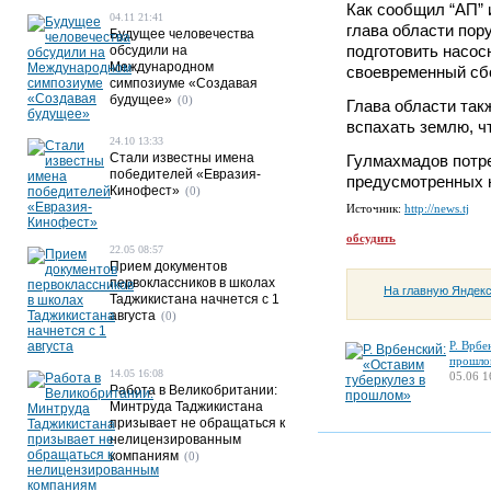
Как сообщил “АП” 
04.11 21:41
глава области пор
Будущее человечества
подготовить насос
обсудили на
Международном
своевременный сбо
симпозиуме «Создавая
будущее»
(0)
Глава области так
вспахать землю, ч
24.10 13:33
Стали известны имена
Гулмахмадов потре
победителей «Евразия-
предусмотренных н
Кинофест»
(0)
Источник:
http://news.tj
обсудить
22.05 08:57
Прием документов
первоклассников в школах
На главную Яндек
Таджикистана начнется с 1
августа
(0)
Р. Врбе
прошло
14.05 16:08
05.06 1
Работа в Великобритании:
Минтруда Таджикистана
призывает не обращаться к
нелицензированным
компаниям
(0)