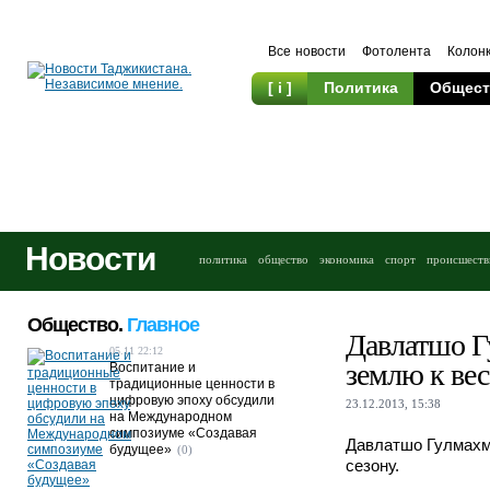
Все новости
Фотолента
Колон
[ i ]
Политика
Общест
Новости
политика
общество
экономика
спорт
происшеств
Общество.
Главное
Давлатшо Г
05.11 22:12
землю к вес
Воспитание и
традиционные ценности в
цифровую эпоху обсудили
23.12.2013, 15:38
на Международном
симпозиуме «Создавая
Давлатшо Гулмахма
будущее»
(0)
сезону.