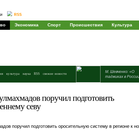
ки
RSS
во
Экономика
Спорт
Происшествия
Культура
М. Шевченко: «О
ия
культура
наука
RSS
свежие новости
таджиках в Росси
улмахмадов поручил подготовить
еннему севу
дов поручил подготовить оросительную систему в регионе к н