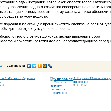
источник в администрации Хатлонской области глава Хатлонско
учил управлению водного хозяйства своевременно очистить кол
ные станции к новому оросительному сезону, а также обеспечит
р средств за услу водхоза.
же поручил в ближайщем время очистить хлопковые поля от гуза
тобы дать ей отдохнуть до нового посева.
бовал от налогоговиков до конца месяца выполнить сбор
алогов и сократить остатки долгов налогоплатедьщиков перед
са
Сохранить в:
нский: «Оставим туберкулез в
А. Шералиев: Объяснить кажд
м»
невозможно
6:50
05.06 16:53