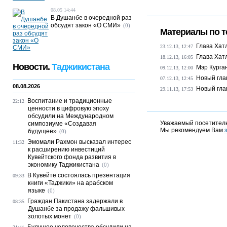
08.05 14:44
В Душанбе в очередной раз
обсудят закон «О СМИ»
(0)
Материалы по т
Глава Хат
23.12.13, 12:47
Глава Хат
18.12.13, 16:05
Новости.
Таджикистана
Мэр Курга
09.12.13, 12:00
Новый гла
07.12.13, 12:45
08.08.2026
Новый гла
29.11.13, 17:53
Воспитание и традиционные
22:12
ценности в цифровую эпоху
обсудили на Международном
Уважаемый посетитель
симпозиуме «Создавая
Мы рекомендуем Вам
будущее»
(0)
Эмомали Рахмон высказал интерес
11:32
к расширению инвестиций
Кувейтского фонда развития в
экономику Таджикистана
(0)
В Кувейте состоялась презентация
09:33
книги «Таджики» на арабском
языке
(0)
Граждан Пакистана задержали в
08:35
Душанбе за продажу фальшивых
золотых монет
(0)