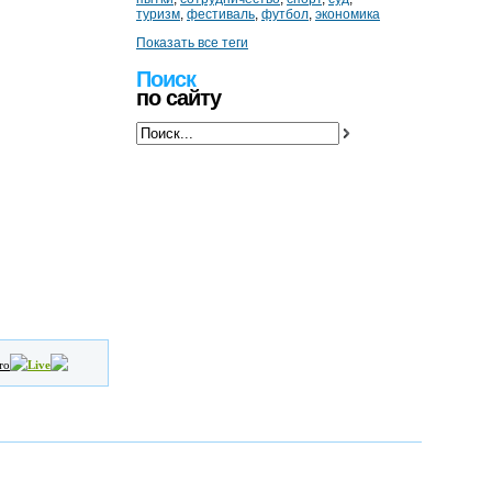
туризм
,
фестиваль
,
футбол
,
экономика
Показать все теги
Поиск
по сайту
то
Live