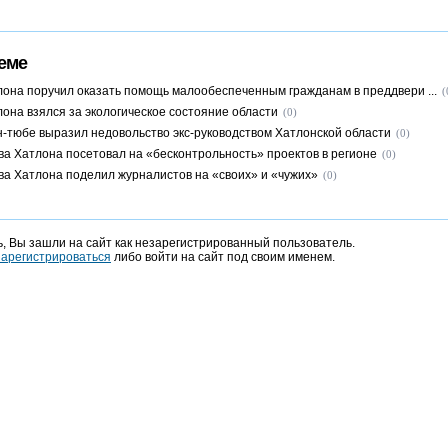
еме
лона поручил оказать помощь малообеспеченным гражданам в преддвери ...
(
лона взялся за экологическое состояние области
(0)
н-тюбе выразил недовольство экс-руководством Хатлонской области
(0)
ва Хатлона посетовал на «бесконтрольность» проектов в регионе
(0)
ва Хатлона поделил журналистов на «своих» и «чужих»
(0)
, Вы зашли на сайт как незарегистрированный пользователь.
зарегистрироваться
либо войти на сайт под своим именем.