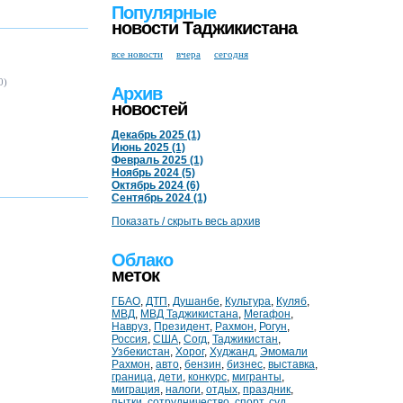
Популярные
новости Таджикистана
все новости
вчера
сегодня
0)
Архив
новостей
Декабрь 2025 (1)
Июнь 2025 (1)
Февраль 2025 (1)
Ноябрь 2024 (5)
Октябрь 2024 (6)
Сентябрь 2024 (1)
Показать / скрыть весь архив
Облако
меток
ГБАО
,
ДТП
,
Душанбе
,
Культура
,
Куляб
,
МВД
,
МВД Таджикистана
,
Мегафон
,
Навруз
,
Президент
,
Рахмон
,
Рогун
,
Россия
,
США
,
Согд
,
Таджикистан
,
Узбекистан
,
Хорог
,
Худжанд
,
Эмомали
Рахмон
,
авто
,
бензин
,
бизнес
,
выставка
,
граница
,
дети
,
конкурс
,
мигранты
,
миграция
,
налоги
,
отдых
,
праздник
,
пытки
,
сотрудничество
,
спорт
,
суд
,