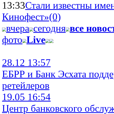
13:33
Стали известны имен
Кинофест»
(0)
вчера
сегодня
все новос
фото
Live
28.12 13:57
ЕБРР и Банк Эсхата подд
ретейлеров
19.05 16:54
Центр банковского обслу