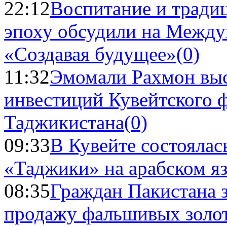
22:12
Воспитание и тради
эпоху обсудили на Межд
«Создавая будущее»
(0)
11:32
Эмомали Рахмон выс
инвестиций Кувейтского ф
Таджикистана
(0)
09:33
В Кувейте состоялас
«Таджики» на арабском я
08:35
Граждан Пакистана 
продажу фальшивых золо