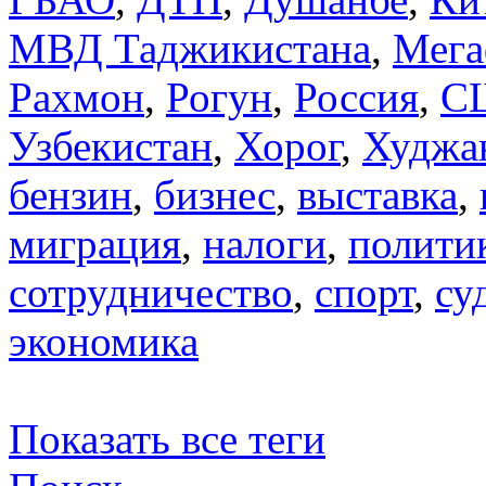
МВД Таджикистана
,
Мега
Рахмон
,
Рогун
,
Россия
,
С
Узбекистан
,
Хорог
,
Худжа
бензин
,
бизнес
,
выставка
,
миграция
,
налоги
,
полити
сотрудничество
,
спорт
,
су
экономика
Показать все теги