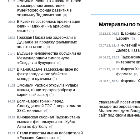
Эмомали Рахмон высказал интерес
11:32
к расширению инвестиций
Кувейтского фонда развития в
экономику Таджикистана
(0)
В Кувейте состоялась презентация
09:33
Материалы по т
книги «Таджики» на арабском
языке
(0)
Шабнам, С
05.12.13, 06:53
Граждан Пакистана задержали в
08:35
Европу
(0)
Душанбе за продажу фальшивых
4-летний 
03.07.13, 18:49
золотых монет
(0)
Далера Наза
Будущее человечества обсудили на
21:41
Таджикски
20.06.12, 19:13
Международном симпозиуме
интернете ви
«Создавая будущее»
(0)
Фируза Ха
В Канибадаме задержаны двое по
22.05.12, 20:33
13:07
факту загадочного убийства
формате
(0)
молодого мужчины
(0)
Фарзона Х
23.08.11, 18:16
Эмомали Рахмон открыл в Рудаки
11:05
школы, кондитерскую фабрику и
кирпичный завод
(0)
Долг «Барки точик» перед
10:03
Уважаемый посетитель,
Сангтудинской ГЭС-1 перевалил за
незарегистрированный
$331 миллион
(0)
Мы рекомендуем Вам
сайт под своим именем
Юношеская сборная Таджикистана
09:59
вышла в финальную часть Кубка
Азии по футболу
(0)
Стали известны имена победителей
13:33
«Евразия-Кинофест»
(0)