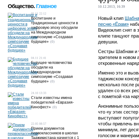
Общество.
Главное
10.12.2013, 16:39
05.11 22:12
Новый клип
Шабна
Воспитание и
традиционные ценности в
песню «Ёрам»
наби
цифровую эпоху обсудили
Видеоклип снят в 
на Международном
клипе танцуют пра
симпозиуме «Создавая
девушки.
будущее»
(0)
Сестры Шабнам и 
зрителем в новом 
04.11 21:41
Будущее человечества
откровенные наряд
обсудили на
Международном
Именно это и вызв
симпозиуме «Создавая
таджикском консе
будущее»
(0)
несколько после р
удален со всех рес
24.10 13:33
с пометкой «за на
Стали известны имена
победителей «Евразия-
Анонимные пользов
Кинофест»
(0)
что «у этих сестер
выступают полуго
чтобы привлечь вн
22.05 08:57
Прием документов
минимум, лет деся
первоклассников в школах
голосом и манерам
Таджикистана начнется с 1