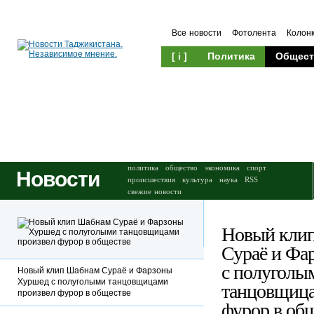
Все новости
Фотолента
Колон
[ i ]
Политика
Общест
Происшествия
Культура
политика
общество
экономика
спорт
Новости
происшествия
культура
наука
RSS
свежие новости
Новый кли
Сураё и Фа
с полуголы
Новый клип Шабнам Сураё и Фарзоны
Хуршед с полуголыми танцовщицами
танцовщица
произвел фурор в обществе
фурор в об