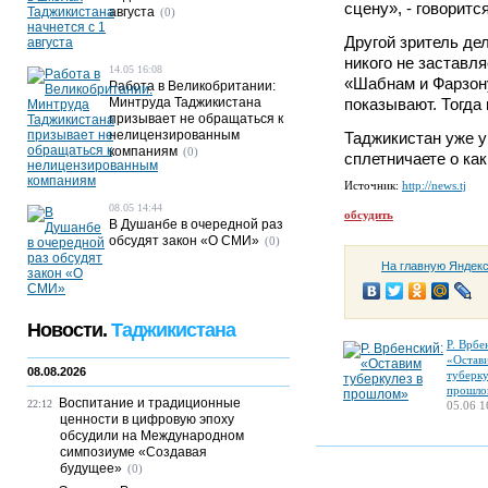
сцену», - говоритс
августа
(0)
Другой зритель дел
никого не заставля
14.05 16:08
«Шабнам и Фарзону
Работа в Великобритании:
Минтруда Таджикистана
показывают. Тогда 
призывает не обращаться к
нелицензированным
Таджикистан уже у
компаниям
(0)
сплетничаете о как
Источник:
http://news.tj
08.05 14:44
обсудить
В Душанбе в очередной раз
обсудят закон «О СМИ»
(0)
На главную Яндек
Новости.
Таджикистана
Р. Врбе
«Остав
08.08.2026
туберку
прошло
Воспитание и традиционные
22:12
05.06 1
ценности в цифровую эпоху
обсудили на Международном
симпозиуме «Создавая
будущее»
(0)