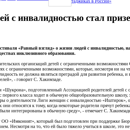
таджиках в России»
ей с инвалидностью стал приз
тиваля «Равный взгляд» о жизни людей с инвалидностью, 
ествах инклюзивного образования.
тельских организаций детей с ограниченными возможностями С
етях с ограниченными возможностями, которые, несмотря ни на 
лидность не должна являться преградой для развития ребенка, и
лей», - говорит С. Хакимзаде.
ьм «Шукрона», подготовленный Ассоциацией родителей детей с
 с первого класса ходит в обычную общеобразовательную школу,
дры о деятельности Лиги женщин с инвалидностью «Иштирок», о
 они относятся к тому, когда некоторые родители прячут ребенк
и были интегрированы в обычную среду», - отмечает С. Хакимзаде
от ОО «Имконият», который был подготовлен при поддержке Бюр
ием. Несмотря на то, что ей было тяжело учиться в школе, это не