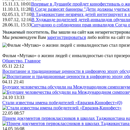
15.11.13, 10:01
Впервые в Душанбе пройдет кинофестиваль о ж
11.10.13, 11:28
В Согде развесят баннеры "Дети должны учиться
02.05.13, 17:10
В Таджикистане незрячих детей интегрируют в 
19.07.12, 12:16
В Худжанде родителей детей-инвалидов обучили
28.06.11, 15:33
Ситуацию о соблюдении прав инвалидов Согда 
Уважаемый посетитель, Вы зашли на сайт как незарегистриров
Мы рекомендуем Вам
зарегистрироваться
либо войти на сайт п
Фильм «Мутако» о жизни людей с инвалидностью стал призеро
Общество.
Главное
05.11 22:12
Воспитание и традиционные ценности в цифровую эпоху обсу
04.11 21:41
Будущее человечества обсудили на Международном симпозиум
24.10 13:33
Стали известны имена победителей «Евразия-Кинофест»
(0)
22.05 08:57
Прием документов первоклассников в школах Таджикистана нач
14.05 16:08