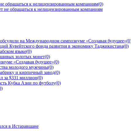
 не обращаться к нелицензированным компаниям
(0)
 обсудили на Международном симпозиуме «Создавая будущее»
(0
ций Кувейтского фонда развития в экономику Таджикистана
(0)
рабском языке
(0)
ьшивых золотых монет
(0)
зиуме «Создавая будущее»
(0)
йства молодого мужчины
(0)
фабрику и кирпичный завод
(0)
л за $331 миллион
(0)
сть Кубка Азии по футболу
(0)
0)
ылся в Истаравшане