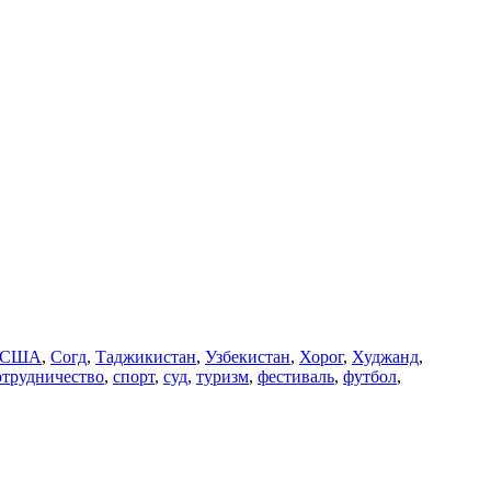
США
,
Согд
,
Таджикистан
,
Узбекистан
,
Хорог
,
Худжанд
,
отрудничество
,
спорт
,
суд
,
туризм
,
фестиваль
,
футбол
,