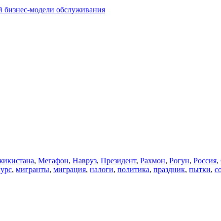
й бизнес-модели обслуживания
икистана
,
Мегафон
,
Навруз
,
Президент
,
Рахмон
,
Рогун
,
Россия
,
курс
,
мигранты
,
миграция
,
налоги
,
политика
,
праздник
,
пытки
,
с