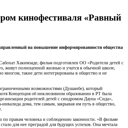
ером кинофестиваля «Равный
направленный на повышение информированности общества
абохат Хакимзаде, фильм подготовлен ОО «Родители детей с
что, живут полноценной жизнью и учатся в обычной школе,
 во многом, такие дети интегрированы в общество и не
 ограниченными возможностями (Душанбе), который
 хотя Концепция об инклюзивном образовании в РТ была
рганизации родителей детей с синдромом Дауна «Сида»,
а-инвалида дома, тем самым, закрывая им путь в общество,
.
о по правам человека и соблюдению законности. «В фильме
 стало для нее преградой для будущих успехов. Она мечтала