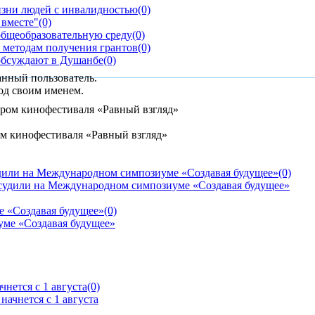
изни людей с инвалидностью
(0)
 вместе"
(0)
общеобразовательную среду
(0)
 методам получения грантов
(0)
обсуждают в Душанбе
(0)
анный пользователь.
од своим именем.
м кинофестиваля «Равный взгляд»
дили на Международном симпозиуме «Создавая будущее»
(0)
е «Создавая будущее»
(0)
нется с 1 августа
(0)