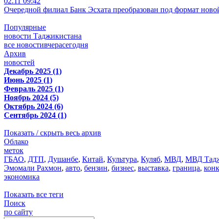
02.11 09:42
Очередной филиал Банк Эсхата преобразован под формат ново
Популярные
новости Таджикистана
все новости
вчера
сегодня
Архив
новостей
Декабрь 2025 (1)
Июнь 2025 (1)
Февраль 2025 (1)
Ноябрь 2024 (5)
Октябрь 2024 (6)
Сентябрь 2024 (1)
Показать / скрыть весь архив
Облако
меток
ГБАО
,
ДТП
,
Душанбе
,
Китай
,
Культура
,
Куляб
,
МВД
,
МВД Тадж
Эмомали Рахмон
,
авто
,
бензин
,
бизнес
,
выставка
,
граница
,
кон
экономика
Показать все теги
Поиск
по сайту