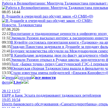
Работа в Великобритании: Минтруда Таджикистана призывает
08.05 14:44
В Душанбе в очередной раз обсудят закон «О СМИ»
(0)
Новости.
Таджикистана
07.08.2026
22:12
Воспитание и традиционные ценности в цифровую эпоху
11:32
Эмомали Рахмон высказал интерес к расширению инвести
09:33
В Кувейте состоялась презентация книги «Таджики» на а
08:35
Граждан Пакистана задержали в Душанбе за продажу фал
21:41
Будущее человечества обсудили на Международном симпо
13:07
В Канибадаме задержаны двое по факту загадочного уби
11:05
Эмомали Рахмон открыл в Рудаки школы, кондитерскую 
10:03
Долг «Барки точик» перед Сангтудинской ГЭС-1 перевали
09:59
Юношеская сборная Таджикистана вышла в финальную ча
13:33
Стали известны имена победителей «Евразия-Кинофест»
(
вчера
сегодня
все новости
фото
Live
28.12 13:57
ЕБРР и Банк Эсхата поддерживают таджикских ретейлеров
19.05 16:54
Центр банковского обслуживания «Саноатсодиротбанка» откр