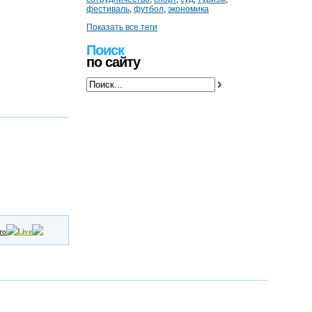
фестиваль
,
футбол
,
экономика
Показать все теги
Поиск
по сайту
то
Live