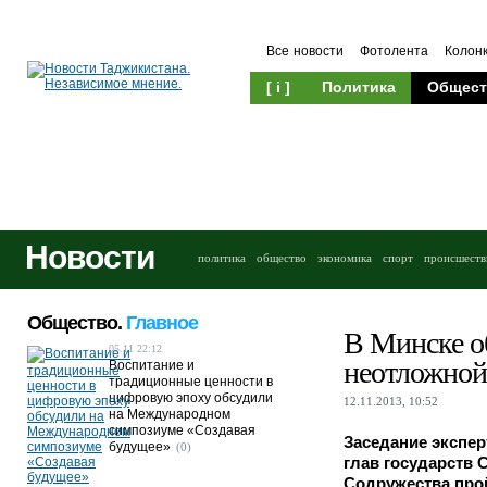
Все новости
Фотолента
Колон
[ i ]
Политика
Общест
Новости
политика
общество
экономика
спорт
происшеств
Общество.
Главное
В Минске о
05.11 22:12
неотложной
Воспитание и
традиционные ценности в
цифровую эпоху обсудили
12.11.2013, 10:52
на Международном
симпозиуме «Создавая
Заседание экспер
будущее»
(0)
глав государств 
Содружества прой