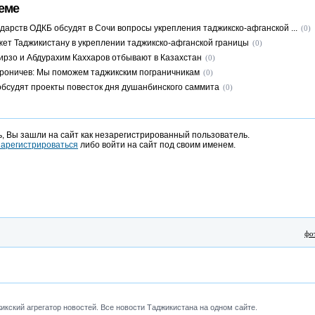
еме
ударств ОДКБ обсудят в Сочи вопросы укрепления таджикско-афганской ...
(0)
ет Таджикистану в укреплении таджикско-афганской границы
(0)
рзо и Абдурахим Каххаров отбывают в Казахстан
(0)
роничев: Мы поможем таджикским пограничникам
(0)
обсудят проекты повесток дня душанбинского саммита
(0)
, Вы зашли на сайт как незарегистрированный пользователь.
зарегистрироваться
либо войти на сайт под своим именем.
фо
кский агрегатор новостей. Все новости Таджикистана на одном сайте.