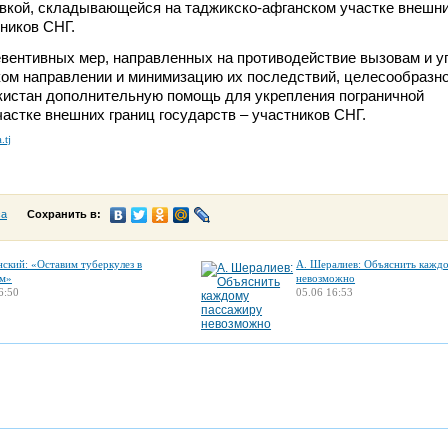
вкой, складывающейся на таджикско-афганском участке внешни
тников СНГ.
вентивных мер, направленных на противодействие вызовам и у
ом направлении и минимизацию их последствий, целесообразно
кистан дополнительную помощь для укрепления пограничной
частке внешних границ государств – участников СНГ.
.tj
са
Сохранить в:
нский: «Оставим туберкулез в
А. Шералиев: Объяснить кажд
м»
невозможно
6:50
05.06 16:53