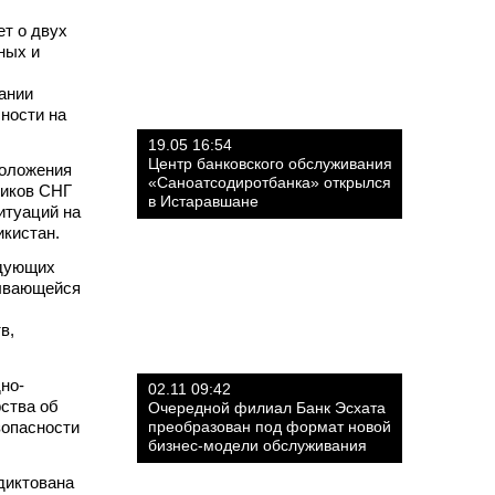
ет о двух
ных и
зании
ности на
19.05 16:54
Центр банковского обслуживания
Положения
«Саноатсодиротбанка» открылся
ников СНГ
в Истаравшане
итуаций на
икистан.
ндующих
дывающейся
в,
но-
02.11 09:42
ства об
Очередной филиал Банк Эсхата
зопасности
преобразован под формат новой
бизнес-модели обслуживания
диктована