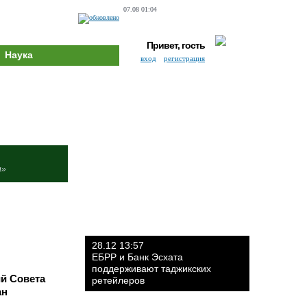
07.08 01:04
Привет, гость
Наука
вход
регистрация
и»
28.12 13:57
ЕБРР и Банк Эсхата
поддерживают таджикских
ий Совета
ретейлеров
ан