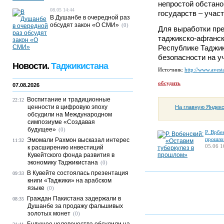
непростой обстано
08.05 14:44
государств – учас
В Душанбе в очередной раз
обсудят закон «О СМИ»
(0)
Для выработки пре
таджикско-афганск
Республике Таджи
безопасности на у
Новости.
Таджикистана
Источник:
http://www.avesta
обсудить
07.08.2026
Воспитание и традиционные
22:12
ценности в цифровую эпоху
На главную Яндек
обсудили на Международном
симпозиуме «Создавая
будущее»
(0)
Р. Врбе
прошло
Эмомали Рахмон высказал интерес
11:32
05.06 1
к расширению инвестиций
Кувейтского фонда развития в
экономику Таджикистана
(0)
В Кувейте состоялась презентация
09:33
книги «Таджики» на арабском
языке
(0)
Граждан Пакистана задержали в
08:35
Душанбе за продажу фальшивых
золотых монет
(0)