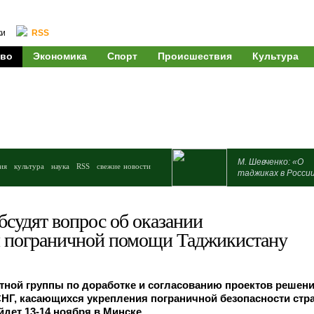
ки
RSS
во
Экономика
Спорт
Происшествия
Культура
М. Шевченко: «О
ия
культура
наука
RSS
свежие новости
таджиках в Росси
бсудят вопрос об оказании
 пограничной помощи Таджикистану
тной группы по доработке и согласованию проектов решен
СНГ, касающихся укрепления пограничной безопасности стр
дет 13-14 ноября в Минске.