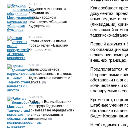
04.11 21:41
Как сообщает прес
Будущее человечества
документах: проек
обсудили на
Международном
иных ведомств гос
симпозиуме «Создавая
(ликвидации) криз
будущее»
(0)
неотложной помощи
таджикско-афганск
24.10 13:33
Стали известны имена
Первый документ 
победителей «Евразия-
об организации вз
Кинофест»
(0)
в оказании помощи
внешних границах.
22.05 08:57
Предполагается, ч
Прием документов
первоклассников в школах
Пограничными вой
Таджикистана начнется с 1
обстановки на вне
августа
(0)
количественный с
планируемых в сос
14.05 16:08
Кроме того, не ре
Работа в Великобритании:
штабные учения по
Минтруда Таджикистана
обстановке на вне
призывает не обращаться к
нелицензированным
будет Координаци
компаниям
(0)
Необходимость под