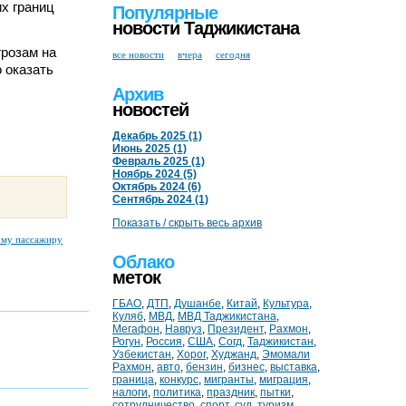
х границ
Популярные
новости Таджикистана
грозам на
все новости
вчера
сегодня
 оказать
Архив
новостей
Декабрь 2025 (1)
Июнь 2025 (1)
Февраль 2025 (1)
Ноябрь 2024 (5)
Октябрь 2024 (6)
Сентябрь 2024 (1)
Показать / скрыть весь архив
ому пассажиру
Облако
меток
ГБАО
,
ДТП
,
Душанбе
,
Китай
,
Культура
,
Куляб
,
МВД
,
МВД Таджикистана
,
Мегафон
,
Навруз
,
Президент
,
Рахмон
,
Рогун
,
Россия
,
США
,
Согд
,
Таджикистан
,
Узбекистан
,
Хорог
,
Худжанд
,
Эмомали
Рахмон
,
авто
,
бензин
,
бизнес
,
выставка
,
граница
,
конкурс
,
мигранты
,
миграция
,
налоги
,
политика
,
праздник
,
пытки
,
сотрудничество
,
спорт
,
суд
,
туризм
,