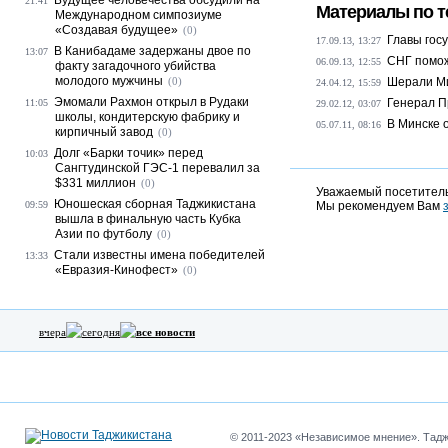
Будущее человечества обсудили на
21:41
Материалы по т
Международном симпозиуме
«Создавая будущее»
(0)
Главы гос
17.09.13, 13:27
В Канибадаме задержаны двое по
13:07
СНГ помож
06.09.13, 12:55
факту загадочного убийства
молодого мужчины
(0)
Шерали Ми
24.04.12, 15:59
Эмомали Рахмон открыл в Рудаки
Генерал П
11:05
29.02.12, 03:07
школы, кондитерскую фабрику и
В Минске 
05.07.11, 08:16
кирпичный завод
(0)
Долг «Барки точик» перед
10:03
Сангтудинской ГЭС-1 перевалил за
$331 миллион
(0)
Уважаемый посетитель
Юношеская сборная Таджикистана
09:59
Мы рекомендуем Вам
вышла в финальную часть Кубка
Азии по футболу
(0)
Стали известны имена победителей
13:33
«Евразия-Кинофест»
(0)
вчера
сегодня
все новости
© 2011-2023 «Независимое мнение». Таджи