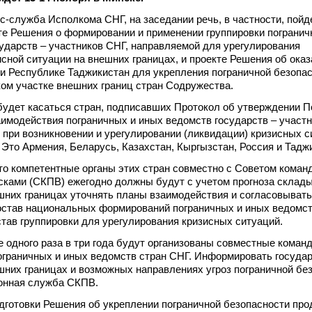
с-служба Исполкома СНГ, на заседании речь, в частности, пойд
те Решения о формировании и применении группировки погранич
ударств – участников СНГ, направляемой для урегулирования
исной ситуации на внешних границах, и проекте Решения об ока
 Республике Таджикистан для укрепления пограничной безопас
ом участке внешних границ стран Содружества.
будет касаться стран, подписавших Протокол об утверждении 
аимодействия пограничных и иных ведомств государств – участ
 при возникновении и урегулировании (ликвидации) кризисных с
 Это Армения, Беларусь, Казахстан, Кыргызстан, Россия и Тадж
то компетентные органы этих стран совместно с Советом кома
сками (СКПВ) ежегодно должны будут с учетом прогноза скла
шних границах уточнять планы взаимодействия и согласовывать
остав национальных формирований пограничных и иных ведомст
тав группировки для урегулирования кризисных ситуаций.
же одного раза в три года будут организованы совместные команд
граничных и иных ведомств стран СНГ. Информировать государ
шних границах и возможных направлениях угроз пограничной бе
онная служба СКПВ.
готовки Решения об укреплении пограничной безопасности про