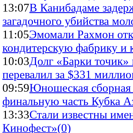
13:07
В Канибадаме задер
загадочного убийства мо
11:05
Эмомали Рахмон отк
кондитерскую фабрику и 
10:03
Долг «Барки точик»
перевалил за $331 миллио
09:59
Юношеская сборная
финальную часть Кубка А
13:33
Стали известны имен
Кинофест»
(0)