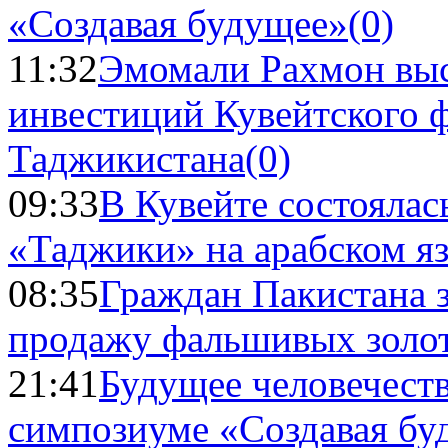
«Создавая будущее»
(0)
11:32
Эмомали Рахмон выс
инвестиций Кувейтского ф
Таджикистана
(0)
09:33
В Кувейте состоялас
«Таджики» на арабском я
08:35
Граждан Пакистана 
продажу фальшивых золо
21:41
Будущее человечест
симпозиуме «Создавая бу