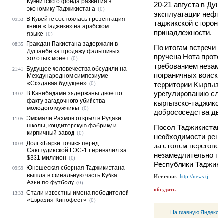
Кувейтского фонда развития в
20-21 августа в Д
экономику Таджикистана
(0)
эксплуатации нефт
В Кувейте состоялась презентация
09:33
таджикской сторон
книги «Таджики» на арабском
принадлежности.
языке
(0)
Граждан Пакистана задержали в
08:35
По итогам встречи
Душанбе за продажу фальшивых
вручена Нота про
золотых монет
(0)
требованием неза
Будущее человечества обсудили на
21:41
пограничных войск
Международном симпозиуме
«Создавая будущее»
(0)
территории Кыргыз
урегулированию с
В Канибадаме задержаны двое по
13:07
факту загадочного убийства
кыргызско-таджикс
молодого мужчины
(0)
добрососедства дв
Эмомали Рахмон открыл в Рудаки
11:05
школы, кондитерскую фабрику и
Посол Таджикистан
кирпичный завод
(0)
необходимости ре
Долг «Барки точик» перед
10:03
за столом перегов
Сангтудинской ГЭС-1 перевалил за
незамедлительно 
$331 миллион
(0)
Республики Таджик
Юношеская сборная Таджикистана
09:59
вышла в финальную часть Кубка
Источник:
http://news.tj
Азии по футболу
(0)
обсудить
Стали известны имена победителей
13:33
«Евразия-Кинофест»
(0)
На главную Яндек