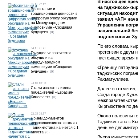
В настоящее вре
05.11 22:12
на таджикско-кыр
Воспитание и
ситуация находи
традиционные ценности в
цифровую эпоху обсудили
заявил «АП» нача
на Международном
Управления погр
симпозиуме «Создавая
национальной бе
будущее»
(0)
подполковник Ху
По его словам, кы
04.11 21:41
претензии к двум 
Будущее человечества
настоящее время п
обсудили на
Международном
симпозиуме «Создавая
«Границу патрули
будущее»
(0)
таджикских погран
Рахматуллаев.
24.10 13:33
Стали известны имена
Далее он отметил,
победителей «Евразия-
Согда городе Худж
Кинофест»
(0)
межправительстве
Кыргызстана по де
22.05 08:57
Около половины г
Прием документов
Таджикистана с К
первоклассников в школах
день не делимитир
Таджикистана начнется с 1
августа
(0)
Вчера министерств