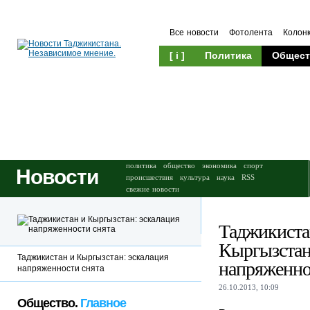
Все новости
Фотолента
Колон
[ i ]
Политика
Общест
Происшествия
Культура
политика
общество
экономика
спорт
Новости
происшествия
культура
наука
RSS
свежие новости
Таджикиста
Кыргызстан
Таджикистан и Кыргызстан: эскалация
напряженно
напряженности снята
26.10.2013, 10:09
Общество.
Главное