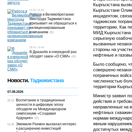
Кыргызстана вызв
Кыргызстане Олима
14.05 16:08
Работа в Великобритании:
инцидентом, связ
Минтруда Таджикистана
таджикских погран
призывает не обращаться к
территорию. Как п
нелицензированным
компаниям
МИД Кыргызстана
(0)
серьезную озабоче
вызванные незако
08.05 14:44
стороны на участк
В Душанбе в очередной раз
нефтяные и газовы
обсудят закон «О СМИ»
(0)
Было сообщено, что
совершено незако
пограничных войск
Новости.
Таджикистана
численностью бол
территории Кыргыз
07.08.2026
Министр заявил по
Воспитание и традиционные
22:12
действия и требов
ценности в цифровую эпоху
направленные на 
обсудили на Международном
нефтяных скважин 
симпозиуме «Создавая
нормам международ
будущее»
(0)
явным нарушением
Эмомали Рахмон высказал интерес
11:32
к расширению инвестиций
достигнутых межд