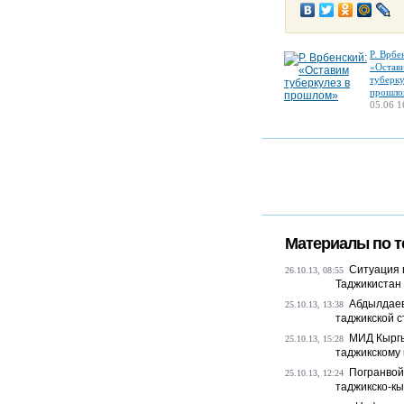
Р. Врбе
«Остав
туберку
прошло
05.06 1
Материалы по т
Ситуация 
26.10.13, 08:55
Таджикистан 
Абдылдаев
25.10.13, 13:38
таджикской ст
МИД Кыргы
25.10.13, 15:28
таджикскому
Погранвой
25.10.13, 12:24
таджикско-кы