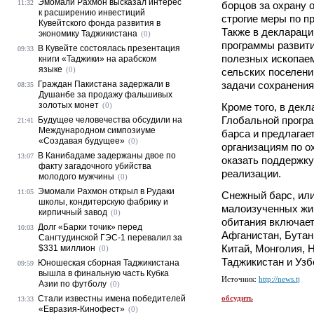
Эмомали Рахмон высказал интерес
11:32
борцов за охрану 
к расширению инвестиций
строгие меры по п
Кувейтского фонда развития в
Также в деклараци
экономику Таджикистана
(0)
программы развит
В Кувейте состоялась презентация
09:33
полезных ископае
книги «Таджики» на арабском
языке
(0)
сельских поселен
Граждан Пакистана задержали в
задачи сохранения
08:35
Душанбе за продажу фальшивых
золотых монет
(0)
Кроме того, в дек
Глобальной прогр
Будущее человечества обсудили на
21:41
Международном симпозиуме
барса и предлага
«Создавая будущее»
(0)
организациям по 
В Канибадаме задержаны двое по
13:07
оказать поддержку
факту загадочного убийства
реализации.
молодого мужчины
(0)
Эмомали Рахмон открыл в Рудаки
11:05
Снежный барс, или
школы, кондитерскую фабрику и
малоизученных жи
кирпичный завод
(0)
обитания включает
Долг «Барки точик» перед
10:03
Афганистан, Бутан,
Сангтудинской ГЭС-1 перевалил за
Китай, Монголия, 
$331 миллион
(0)
Таджикистан и Узб
Юношеская сборная Таджикистана
09:59
вышла в финальную часть Кубка
Источник:
http://news.tj
Азии по футболу
(0)
Стали известны имена победителей
обсудить
13:33
«Евразия-Кинофест»
(0)