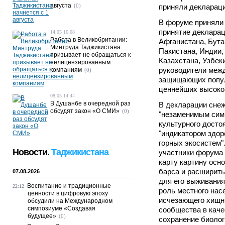
августа
(0)
приняли декларац
В форуме приняли 
принятие декларац
14.05 16:08
Работа в Великобритании:
Афганистана, Бута
Минтруда Таджикистана
Пакистана, Индии,
призывает не обращаться к
Казахстана, Узбек
нелицензированным
руководители меж
компаниям
(0)
защищающих попул
ценнейших высоко
08.05 14:44
В Душанбе в очередной раз
В декларации снеж
обсудят закон «О СМИ»
(0)
"незаменимым сим
культурного досто
"индикатором здор
горных экосистем"
Новости.
Таджикистана
участники форума 
карту картину осн
барса и расширить
07.08.2026
для его выживания
Воспитание и традиционные
22:12
роль местного нас
ценности в цифровую эпоху
исчезающего хищн
обсудили на Международном
симпозиуме «Создавая
сообщества в каче
будущее»
(0)
сохранение биолог