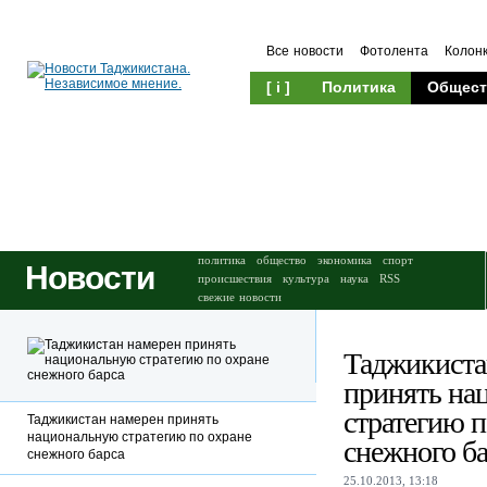
Все новости
Фотолента
Колон
[ i ]
Политика
Общест
Происшествия
Культура
политика
общество
экономика
спорт
Новости
происшествия
культура
наука
RSS
свежие новости
Таджикиста
принять на
стратегию п
Таджикистан намерен принять
национальную стратегию по охране
снежного ба
снежного барса
25.10.2013, 13:18