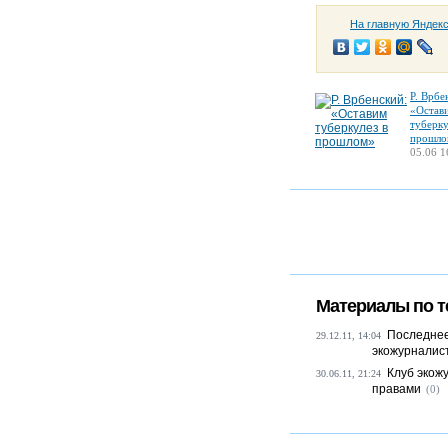
На главную Яндек
Р. Врбе
«Остав
туберку
прошло
05.06 1
Материалы по т
Последнее
29.12.11, 14:04
экожурналис
Клуб экож
30.06.11, 21:24
правами
(0)