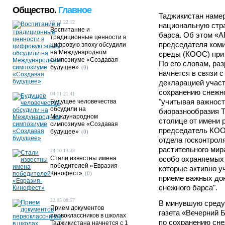
Общество.
Главное
Таджикистан намер
05.11 22:12
национальную стра
Воспитание и
барса. Об этом «
традиционные ценности в
председателя ком
цифровую эпоху обсудили
на Международном
среды (КООС) при 
симпозиуме «Создавая
По его словам, ра
будущее»
(0)
начнется в связи 
декларацией учас
сохранению снежно
04.11 21:41
"учитывая важност
Будущее человечества
обсудили на
биоразнообразия Т
Международном
столице от имени 
симпозиуме «Создавая
председатель КОО
будущее»
(0)
отдела госконтрол
растительного мир
24.10 13:33
Стали известны имена
особо охраняемых 
победителей «Евразия-
которые активно у
Кинофест»
(0)
приеме важных до
снежного барса".
22.05 08:57
В минувшую среду
Прием документов
газета «Вечерний 
первоклассников в школах
по сохранению сне
Таджикистана начнется с 1