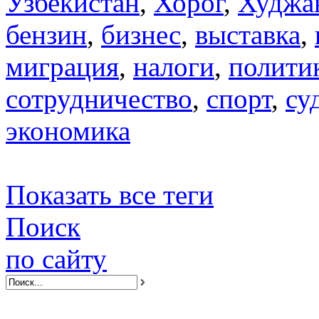
Узбекистан
,
Хорог
,
Худжа
бензин
,
бизнес
,
выставка
,
миграция
,
налоги
,
полити
сотрудничество
,
спорт
,
су
экономика
Показать все теги
Поиск
по сайту