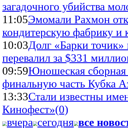
загадочного убийства мо
11:05
Эмомали Рахмон отк
кондитерскую фабрику и 
10:03
Долг «Барки точик»
перевалил за $331 миллио
09:59
Юношеская сборная
финальную часть Кубка А
13:33
Стали известны имен
Кинофест»
(0)
вчера
сегодня
все новос