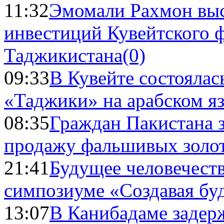
11:32
Эмомали Рахмон выс
инвестиций Кувейтского ф
Таджикистана
(0)
09:33
В Кувейте состоялас
«Таджики» на арабском я
08:35
Граждан Пакистана 
продажу фальшивых золо
21:41
Будущее человечест
симпозиуме «Создавая бу
13:07
В Канибадаме задер