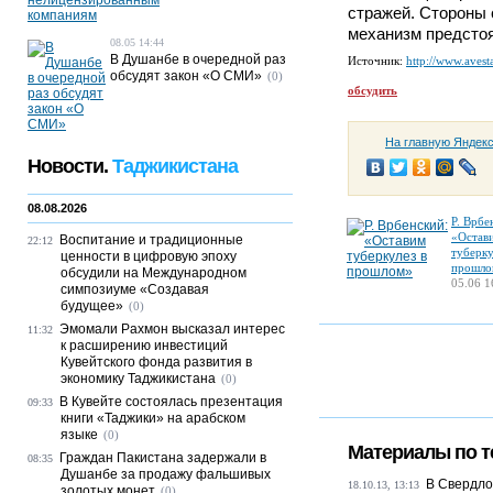
стражей. Стороны 
механизм предсто
08.05 14:44
В Душанбе в очередной раз
Источник:
http://www.avesta
обсудят закон «О СМИ»
(0)
обсудить
На главную Яндек
Новости.
Таджикистана
08.08.2026
Р. Врбе
«Остав
Воспитание и традиционные
22:12
туберку
ценности в цифровую эпоху
прошло
обсудили на Международном
05.06 1
симпозиуме «Создавая
будущее»
(0)
Эмомали Рахмон высказал интерес
11:32
к расширению инвестиций
Кувейтского фонда развития в
экономику Таджикистана
(0)
В Кувейте состоялась презентация
09:33
книги «Таджики» на арабском
языке
(0)
Материалы по т
Граждан Пакистана задержали в
08:35
Душанбе за продажу фальшивых
В Свердло
18.10.13, 13:13
золотых монет
(0)