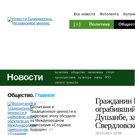
Все новости
Фотолента
Колон
[ i ]
Политика
Общест
Происшествия
Культура
политика
общество
экономика
спорт
Новости
происшествия
культура
наука
RSS
свежие новости
Общество.
Главное
Гражданин 
05.11 22:12
ограбивший
Воспитание и
традиционные ценности в
Душанбе, з
цифровую эпоху обсудили
на Международном
Свердловск
симпозиуме «Создавая
будущее»
(0)
18.10.2013, 16:38