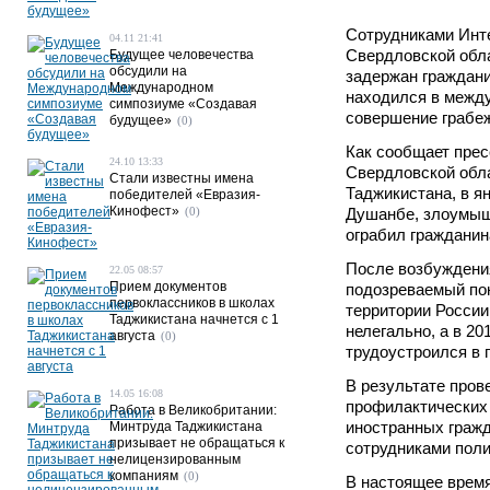
Сотрудниками Инт
04.11 21:41
Свердловской обла
Будущее человечества
обсудили на
задержан граждани
Международном
находился в межд
симпозиуме «Создавая
совершение грабе
будущее»
(0)
Как сообщает пре
24.10 13:33
Свердловской обл
Стали известны имена
Таджикистана, в ян
победителей «Евразия-
Кинофест»
(0)
Душанбе, злоумыш
ограбил гражданин
После возбуждения
22.05 08:57
Прием документов
подозреваемый пок
первоклассников в школах
территории России
Таджикистана начнется с 1
нелегально, а в 20
августа
(0)
трудоустроился в 
В результате пров
14.05 16:08
профилактических
Работа в Великобритании:
иностранных граж
Минтруда Таджикистана
призывает не обращаться к
сотрудниками поли
нелицензированным
компаниям
(0)
В настоящее врем