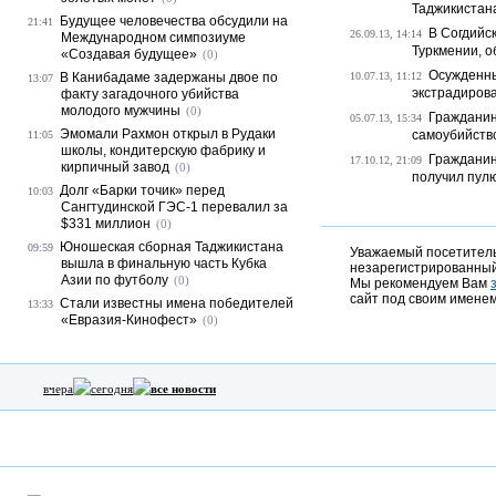
Таджикистана
Будущее человечества обсудили на
21:41
В Согдийс
26.09.13, 14:14
Международном симпозиуме
Туркмении, о
«Создавая будущее»
(0)
Осужденны
В Канибадаме задержаны двое по
10.07.13, 11:12
13:07
экстрадиров
факту загадочного убийства
молодого мужчины
(0)
Гражданин
05.07.13, 15:34
Эмомали Рахмон открыл в Рудаки
самоубийство
11:05
школы, кондитерскую фабрику и
Гражданин
17.10.12, 21:09
кирпичный завод
(0)
получил пул
Долг «Барки точик» перед
10:03
Сангтудинской ГЭС-1 перевалил за
$331 миллион
(0)
Юношеская сборная Таджикистана
09:59
Уважаемый посетитель,
вышла в финальную часть Кубка
незарегистрированный
Азии по футболу
(0)
Мы рекомендуем Вам
сайт под своим именем
Стали известны имена победителей
13:33
«Евразия-Кинофест»
(0)
вчера
сегодня
все новости