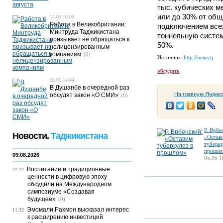
тыс. кубических м
или до 30% от общ
14.05 16:08
Работа в Великобритании:
подключением все
Минтруда Таджикистана
тоннельную систем
призывает не обращаться к
50%.
нелицензированным
компаниям
(0)
Источник:
http://news.tj
обсудить
08.05 14:44
В Душанбе в очередной раз
На главную Яндек
обсудят закон «О СМИ»
(0)
Р. Врбе
Новости.
Таджикистана
«Остав
туберку
прошло
09.08.2026
05.06 1
Воспитание и традиционные
22:12
ценности в цифровую эпоху
обсудили на Международном
симпозиуме «Создавая
будущее»
(0)
Эмомали Рахмон высказал интерес
11:32
к расширению инвестиций