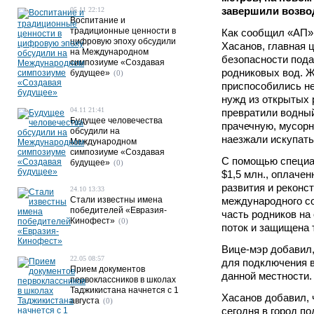
завершили возвод
05.11 22:12
Воспитание и
традиционные ценности в
Как сообщил «АП»
цифровую эпоху обсудили
Хасанов, главная 
на Международном
безопасности пода
симпозиуме «Создавая
родниковых вод. 
будущее»
(0)
приспособились не
нужд из открытых 
04.11 21:41
превратили водный
Будущее человечества
прачечную, мусорну
обсудили на
наезжали искупать
Международном
симпозиуме «Создавая
С помощью специа
будущее»
(0)
$1,5 млн., оплачен
развития и реконс
24.10 13:33
Стали известны имена
международного со
победителей «Евразия-
часть родников на
Кинофест»
(0)
поток и защищена 
Вице-мэр добавил
22.05 08:57
для подключения в
Прием документов
данной местности.
первоклассников в школах
Таджикистана начнется с 1
Хасанов добавил, 
августа
(0)
сегодня в город п