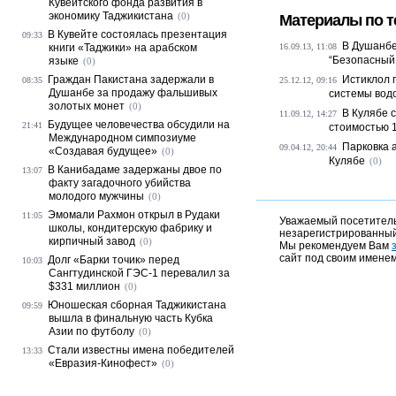
Кувейтского фонда развития в
экономику Таджикистана
(0)
Материалы по т
В Кувейте состоялась презентация
09:33
В Душанбе
книги «Таджики» на арабском
16.09.13, 11:08
“Безопасный 
языке
(0)
Граждан Пакистана задержали в
Истиклол 
08:35
25.12.12, 09:16
Душанбе за продажу фальшивых
системы вод
золотых монет
(0)
В Кулябе 
11.09.12, 14:27
Будущее человечества обсудили на
21:41
стоимостью 1
Международном симпозиуме
Парковка 
09.04.12, 20:44
«Создавая будущее»
(0)
Кулябе
(0)
В Канибадаме задержаны двое по
13:07
факту загадочного убийства
молодого мужчины
(0)
Эмомали Рахмон открыл в Рудаки
11:05
Уважаемый посетитель,
школы, кондитерскую фабрику и
незарегистрированный
кирпичный завод
(0)
Мы рекомендуем Вам
сайт под своим именем
Долг «Барки точик» перед
10:03
Сангтудинской ГЭС-1 перевалил за
$331 миллион
(0)
Юношеская сборная Таджикистана
09:59
вышла в финальную часть Кубка
Азии по футболу
(0)
Стали известны имена победителей
13:33
«Евразия-Кинофест»
(0)