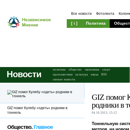
Все новости
Фотолента
Колон
[ i ]
Политика
Общест
Происшествия
Культура
политика
общество
экономика
спорт
Новости
происшествия
культура
наука
RSS
свежие новости
GIZ помог 
родники в 
GIZ помог Кулябу «одеть» родники в
тоннель
04.10.2013, 15:12
Тоннельную систе
Общество.
Главное
метров, на новом