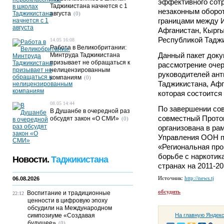
эффективного сотр
Таджикистана начнется с 1
незаконным оборот
августа
(0)
границами между 
Афганистан, Кыргы
Республикой Таджи
14.05 16:08
Работа в Великобритании:
Данный пакет доку
Минтруда Таджикистана
призывает не обращаться к
рассмотрение очер
нелицензированным
руководителей ант
компаниям
(0)
Таджикистана, Афг
которая состоится
08.05 14:44
По завершении со
В Душанбе в очередной раз
совместный Проток
обсудят закон «О СМИ»
(0)
организована в ра
Управления ООН п
«Региональная про
борьбе с наркотик
Новости.
Таджикистана
странах на 2011-20
Источник:
http://news.tj
06.08.2026
обсудить
Воспитание и традиционные
22:12
ценности в цифровую эпоху
обсудили на Международном
симпозиуме «Создавая
На главную Яндек
будущее»
(0)