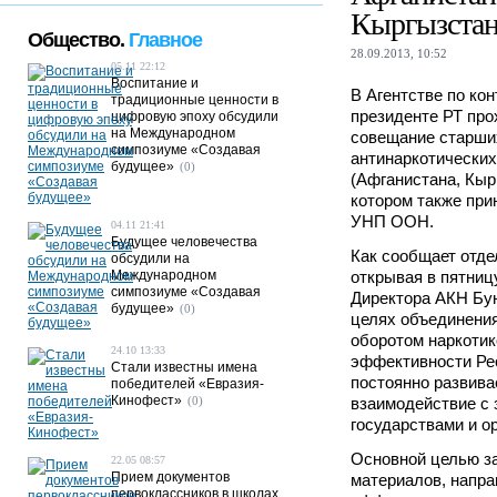
Кыргызстан
Общество.
Главное
28.09.2013, 10:52
05.11 22:12
Воспитание и
В Агентстве по ко
традиционные ценности в
президенте РТ про
цифровую эпоху обсудили
на Международном
совещание старши
симпозиуме «Создавая
антинаркотических
будущее»
(0)
(Афганистана, Кыр
котором также при
УНП ООН.
04.11 21:41
Будущее человечества
Как сообщает отд
обсудили на
Международном
открывая в пятниц
симпозиуме «Создавая
Директора АКН Бу
будущее»
(0)
целях объединения
оборотом наркотик
24.10 13:33
эффективности Ре
Стали известны имена
постоянно развива
победителей «Евразия-
Кинофест»
(0)
взаимодействие с
государствами и о
Основной целью за
22.05 08:57
Прием документов
материалов, напр
первоклассников в школах