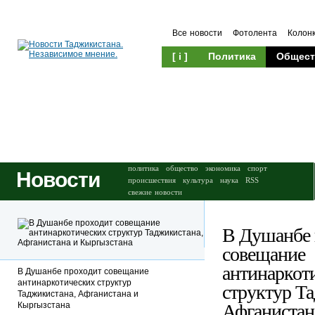
Все новости
Фотолента
Колон
[ i ]
Политика
Общест
Происшествия
Культура
политика
общество
экономика
спорт
Новости
происшествия
культура
наука
RSS
свежие новости
В Душанбе 
совещание
антинаркот
В Душанбе проходит совещание
антинаркотических структур
структур Т
Таджикистана, Афганистана и
Кыргызстана
Афганистан