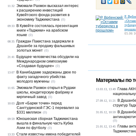
Эмомали Рахмон высказал интерес
11:32
к расширению инвестиций
Кувейтского фонда развития в
Р. Врбе
экономику Таджикистана
(0)
«Остав
туберку
В Кувейте состоялась презентация
09:33
прошло
книги «Таджики» на арабском
05.06 1
языке
(0)
Граждан Пакистана задержали в
08:35
Душанбе за продажу фальшивых
золотых монет
(0)
Будущее человечества обсудили на
21:41
Международном симпозиуме
«Создавая будущее»
(0)
В Канибадаме задержаны двое по
13:07
факту загадочного убийства
Материалы по т
молодого мужчины
(0)
Эмомали Рахмон открыл в Рудаки
11:05
Глава АКН
13.03.13, 13:49
школы, кондитерскую фабрику и
национальную
кирпичный завод
(0)
В Душанбе
27.09.12, 11:21
Долг «Барки точик» перед
10:03
структур Тадж
Сангтудинской ГЭС-1 перевалил за
В Душанбе
$331 миллион
(0)
31.05.12, 10:59
антинаркотич
Юношеская сборная Таджикистана
09:59
(0)
вышла в финальную часть Кубка
Главы ант
21.01.12, 13:45
Азии по футболу
(0)
Таджикистана
Стали известны имена победителей
13:33