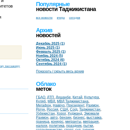
 и
Популярные
итетов
новости Таджикистана
и
все новости
вчера
сегодня
Архив
новостей
Декабрь 2025 (1)
Июнь 2025 (1)
Февраль 2025 (1)
Ноябрь 2024 (5)
Октябрь 2024 (6)
Сентябрь 2024 (1)
ому пассажиру
Показать / скрыть весь архив
Облако
меток
ГБАО
,
ДТП
,
Душанбе
,
Китай
,
Культура
,
Куляб
,
МВД
,
МВД Таджикистана
,
Мегафон
,
Навруз
,
Президент
,
Рахмон
,
Рогун
,
Россия
,
США
,
Согд
,
Таджикистан
,
Узбекистан
,
Хорог
,
Худжанд
,
Эмомали
Рахмон
,
авто
,
бензин
,
бизнес
,
выставка
,
граница
,
конкурс
,
мигранты
,
миграция
,
налоги
,
политика
,
праздник
,
пытки
,
сотрудничество
,
спорт
,
суд
,
туризм
,