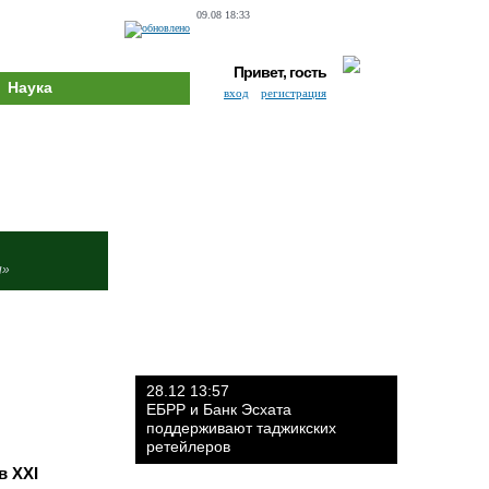
09.08 18:33
Привет, гость
Наука
вход
регистрация
и»
28.12 13:57
ЕБРР и Банк Эсхата
поддерживают таджикских
ретейлеров
в XXI