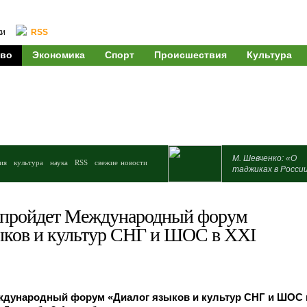
ки
RSS
во
Экономика
Спорт
Происшествия
Культура
М. Шевченко: «О
ия
культура
наука
RSS
свежие новости
таджиках в Росси
 пройдет Международный форум
ыков и культур СНГ и ШОС в XXI
ждународный форум «Диалог языков и культур СНГ и ШОС 