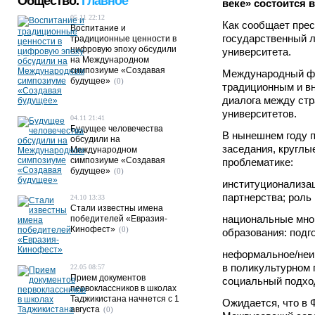
Общество.
Главное
веке» состоится в
05.11 22:12
Как сообщает пре
Воспитание и
государственный л
традиционные ценности в
цифровую эпоху обсудили
университета.
на Международном
симпозиуме «Создавая
Международный фо
будущее»
(0)
традиционным и вн
диалога между стр
университетов.
04.11 21:41
Будущее человечества
В нынешнем году 
обсудили на
заседания, круглы
Международном
симпозиуме «Создавая
проблематике:
будущее»
(0)
институционализац
партнерства; роль
24.10 13:33
Стали известны имена
национальные мног
победителей «Евразия-
Кинофест»
(0)
образования: подг
неформальное/неин
в поликультурном 
22.05 08:57
Прием документов
социальный подход
первоклассников в школах
Таджикистана начнется с 1
Ожидается, что в 
августа
(0)