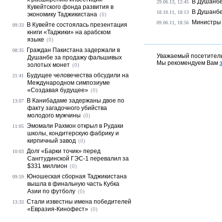
В Душанбе
29.06.13, 12:45
Кувейтского фонда развития в
В Душанбе
18.10.11, 18:13
экономику Таджикистана
(0)
Министры 
09.06.11, 18:56
В Кувейте состоялась презентация
09:33
книги «Таджики» на арабском
языке
(0)
Граждан Пакистана задержали в
08:35
Уважаемый посетитель
Душанбе за продажу фальшивых
Мы рекомендуем Вам
золотых монет
(0)
Будущее человечества обсудили на
21:41
Международном симпозиуме
«Создавая будущее»
(0)
В Канибадаме задержаны двое по
13:07
факту загадочного убийства
молодого мужчины
(0)
Эмомали Рахмон открыл в Рудаки
11:05
школы, кондитерскую фабрику и
кирпичный завод
(0)
Долг «Барки точик» перед
10:03
Сангтудинской ГЭС-1 перевалил за
$331 миллион
(0)
Юношеская сборная Таджикистана
09:59
вышла в финальную часть Кубка
Азии по футболу
(0)
Стали известны имена победителей
13:33
«Евразия-Кинофест»
(0)