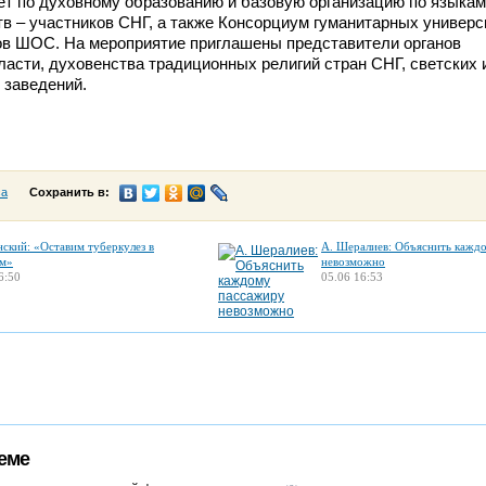
т по духовному образованию и базовую организацию по языкам
тв – участников СНГ, а также Консорциум гуманитарных универс
ов ШОС. На мероприятие приглашены представители органов
ласти, духовенства традиционных религий стран СНГ, светских 
 заведений.
са
Сохранить в:
нский: «Оставим туберкулез в
А. Шералиев: Объяснить кажд
м»
невозможно
6:50
05.06 16:53
еме