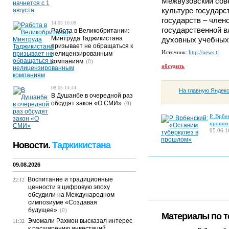
Межвузовский сове
культуре государс
государств – член
14.05 16:08
государственной в
Работа в Великобритании:
Минтруда Таджикистана
духовных учебных
призывает не обращаться к
Источник:
http://news.tj
нелицензированным
компаниям
(0)
обсудить
08.05 14:44
На главную Яндек
В Душанбе в очередной раз
обсудят закон «О СМИ»
(0)
Р. Врбе
прошло
05.06 1
Новости.
Таджикистана
09.08.2026
Воспитание и традиционные
22:12
ценности в цифровую эпоху
обсудили на Международном
симпозиуме «Создавая
будущее»
(0)
Материалы по т
Эмомали Рахмон высказал интерес
11:32
к расширению инвестиций