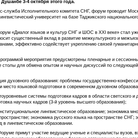
 Душанбе 3-4 октября этого года.
сс-служба Исполнительного комитета СНГ, форум проводит Мос
ингвистический университет на базе Таджикского национальног
рум «Диалог языков и культур СНГ и ШОС в XXI веке» стал уж
осит существенный вклад в развитие межкультурного и межъяз
анами, эффективно содействует укреплению связей гуманитар
программой мероприятия предусмотрены пленарные и сессионн
е столы для обмена опытом и научных дискуссий по следующей
ия духовного образования: проблемы государственно-конфесс
 и место языковой подготовки в современном духовном образова
оуровневые системы подготовки кадров в области светского и 
отовка научных кадров (3-й уровень высшего образования);
ституциональное лингвистическое образование; экономика мн
пространстве; экономика русского языка на пространстве СНГ; э
 в лингвистическом образовании.
Форуме примут участие ведущие ученые и специалисты вузов, 