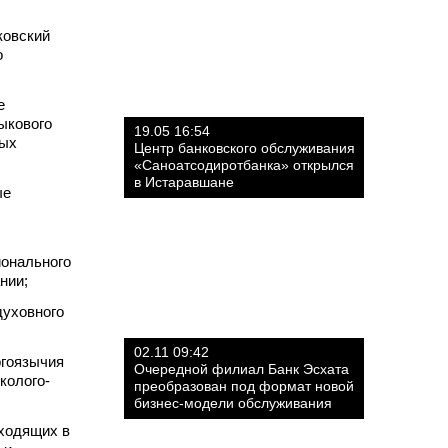
ковский
о
е
ыкового
19.05 16:54
ных
Центр банковского обслуживания
«Саноатсодиротбанка» открылся
в Истаравшане
ые
ионального
нии;
духовного
02.11 09:42
огоязычия
Очередной филиал Банк Эсхата
колого-
преобразован под формат новой
бизнес-модели обслуживания
входящих в