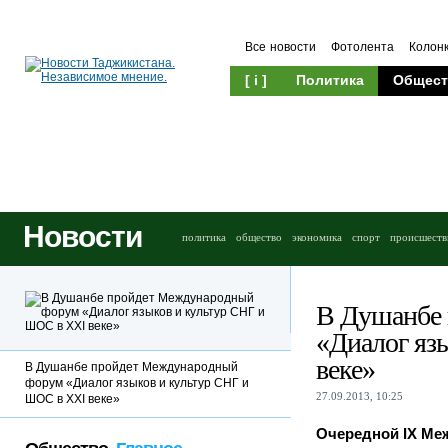
Все новости
Фотолента
Колон
[ i ]
Политика
Общест
Новости
политика
общество
экономика
спорт
происшеств
В Душанбе
«Диалог яз
веке»
В Душанбе пройдет Международный
форум «Диалог языков и культур СНГ и
27.09.2013, 10:25
ШОС в XXI веке»
Очередной IX Ме