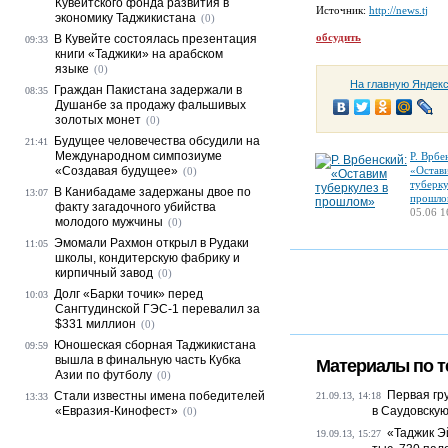
Кувейтского фонда развития в
Источник:
http://news.tj
экономику Таджикистана
(0)
обсудить
В Кувейте состоялась презентация
09:33
книги «Таджики» на арабском
языке
(0)
На главную Яндек
Граждан Пакистана задержали в
08:35
Душанбе за продажу фальшивых
золотых монет
(0)
Будущее человечества обсудили на
21:41
Международном симпозиуме
Р. Врбе
«Создавая будущее»
«Остав
(0)
туберку
В Канибадаме задержаны двое по
13:07
прошло
факту загадочного убийства
05.06 1
молодого мужчины
(0)
Эмомали Рахмон открыл в Рудаки
11:05
школы, кондитерскую фабрику и
кирпичный завод
(0)
Долг «Барки точик» перед
10:03
Сангтудинской ГЭС-1 перевалил за
$331 миллион
(0)
Юношеская сборная Таджикистана
09:59
вышла в финальную часть Кубка
Материалы по т
Азии по футболу
(0)
Первая гр
Стали известны имена победителей
21.09.13, 14:18
13:33
«Евразия-Кинофест»
в Саудовску
(0)
«Таджик Э
19.09.13, 15:27