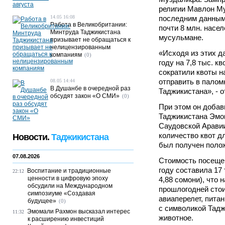
религии Мавлон Му
14.05 16:08
последним данным
Работа в Великобритании:
почти 8 млн. насел
Минтруда Таджикистана
мусульмане.
призывает не обращаться к
нелицензированным
«Исходя из этих д
компаниям
(0)
году на 7,8 тыс. кв
сократили квоты 
отправить в палом
08.05 14:44
В Душанбе в очередной раз
Таджикистана», - 
обсудят закон «О СМИ»
(0)
При этом он добав
Таджикистана Эмо
Саудовской Аравии
количество квот д
Новости.
Таджикистана
был получен полож
07.08.2026
Стоимость посеще
году составила 17 
Воспитание и традиционные
22:12
ценности в цифровую эпоху
4,88 сомони), что 
обсудили на Международном
прошлогодней стои
симпозиуме «Создавая
авиаперелет, пита
будущее»
(0)
с символикой Тадж
Эмомали Рахмон высказал интерес
11:32
животное.
к расширению инвестиций