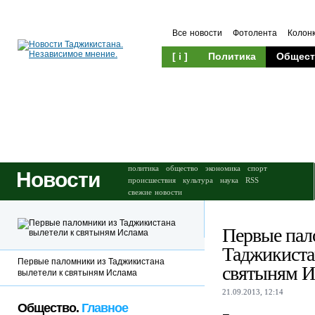
Все новости
Фотолента
Колон
[ i ]
Политика
Общест
Происшествия
Культура
политика
общество
экономика
спорт
Новости
происшествия
культура
наука
RSS
свежие новости
Первые пал
Таджикиста
Первые паломники из Таджикистана
святыням И
вылетели к святыням Ислама
21.09.2013, 12:14
Общество.
Главное