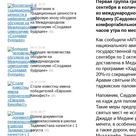
Первая группа гр
05.11 22:12
сентября в колич
Воспитание и
из международно
традиционные ценности в
цифровую эпоху обсудили
Медину (Саудовск
на Международном
комфортабельном 
симпозиуме «Создавая
часов утра по ме
будущее»
(0)
Как сообщили «АП
национального ави
04.11 21:41
государственной п
Будущее человечества
сентября по 1 окт
обсудили на
Международном
доставлена в Меди
симпозиуме «Создавая
по программе «Хад
будущее»
(0)
20%-го сокращения
Аравии святыни Ис
24.10 13:33
таджикских паломн
Стали известны имена
победителей «Евразия-
Напомним, Саудов
Кинофест»
(0)
на хадж для палом
Такие меры предпр
святых мест не ис
22.05 08:57
Прием документов
Джидде и Медине 
первоклассников в школах
мечети, в особенн
Таджикистана начнется с 1
а также дороги, в
августа
(0)
Муздалифа. Зампр