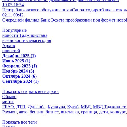
19.05 16:54
Центр банковского обслуживания «Саноатсодиротбанка» откр
02.11 09:42
Очередной филиал Банк Эсхата преобразован под формат ново
Популярные
новости Таджикистана
все новости
вчера
сегодня
Архив
новостей
Декабрь 2025 (1)
Июнь 2025 (1)
Февраль 2025 (1)
Ноябрь 2024 (5)
Октябрь 2024 (6)
Сентябрь 2024 (1)
Показать / скрыть весь архив
Облако
меток
ГБАО
,
ДТП
,
Душанбе
,
Культура
,
Куляб
,
МВД
,
МВД Таджикист
Рахмон
,
авто
,
бензин
,
бизнес
,
выставка
,
граница
,
дети
,
конкурс
Показать все теги