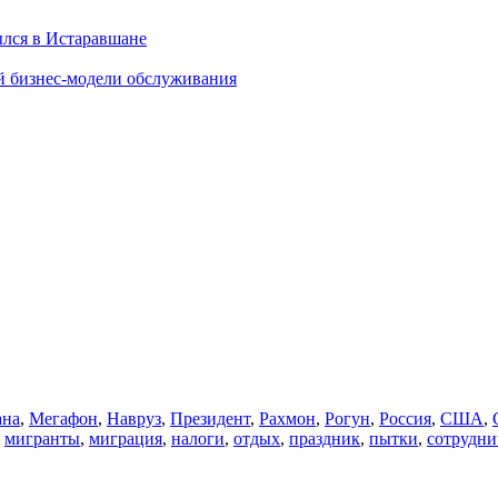
ылся в Истаравшане
й бизнес-модели обслуживания
ана
,
Мегафон
,
Навруз
,
Президент
,
Рахмон
,
Рогун
,
Россия
,
США
,
,
мигранты
,
миграция
,
налоги
,
отдых
,
праздник
,
пытки
,
сотрудни