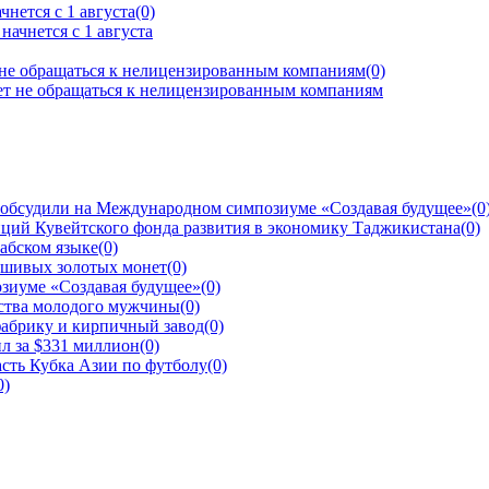
нется с 1 августа
(0)
 не обращаться к нелицензированным компаниям
(0)
 обсудили на Международном симпозиуме «Создавая будущее»
(0
ций Кувейтского фонда развития в экономику Таджикистана
(0)
рабском языке
(0)
ьшивых золотых монет
(0)
зиуме «Создавая будущее»
(0)
йства молодого мужчины
(0)
фабрику и кирпичный завод
(0)
л за $331 миллион
(0)
сть Кубка Азии по футболу
(0)
0)