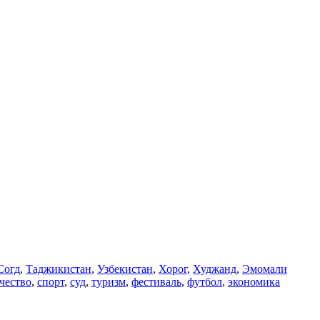
Согд
,
Таджикистан
,
Узбекистан
,
Хорог
,
Худжанд
,
Эмомали
чество
,
спорт
,
суд
,
туризм
,
фестиваль
,
футбол
,
экономика