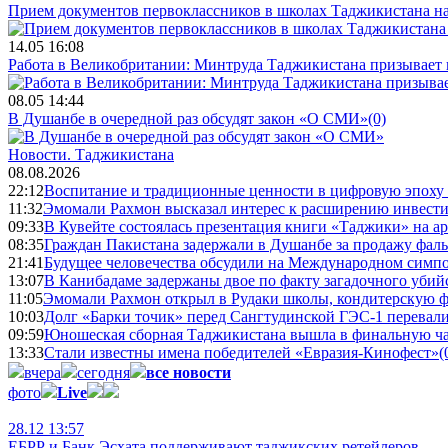
Прием документов первоклассников в школах Таджикистана нач
14.05 16:08
Работа в Великобритании: Минтруда Таджикистана призывает
08.05 14:44
В Душанбе в очередной раз обсудят закон «О СМИ»
(0)
Новости.
Таджикистана
08.08.2026
22:12
Воспитание и традиционные ценности в цифровую эпоху
11:32
Эмомали Рахмон высказал интерес к расширению инвести
09:33
В Кувейте состоялась презентация книги «Таджики» на а
08:35
Граждан Пакистана задержали в Душанбе за продажу фал
21:41
Будущее человечества обсудили на Международном симпо
13:07
В Канибадаме задержаны двое по факту загадочного уби
11:05
Эмомали Рахмон открыл в Рудаки школы, кондитерскую 
10:03
Долг «Барки точик» перед Сангтудинской ГЭС-1 перевали
09:59
Юношеская сборная Таджикистана вышла в финальную ча
13:33
Стали известны имена победителей «Евразия-Кинофест»
(
вчера
сегодня
все новости
фото
Live
28.12 13:57
ЕБРР и Банк Эсхата поддерживают таджикских ретейлеров