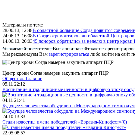
Материалы по теме
28.06.13, 12:48
В областной больнице Согда появится современн
24.06.13, 16:08
В Согде отремонтировали областной Центр кров
14.06.13, 20:03
45 доноров обратились за неделю в центр крови 
Уважаемый посетитель, Вы зашли на сайт как незарегистриров
Мы рекомендуем Вам
зарегистрироваться
либо войти на сайт п
Центр крови Согда намерен закупить аппарат ПЦР
Общество.
Главное
05.11 22:12
Воспитание и традиционные ценности в цифровую эпоху обсу
04.11 21:41
Будущее человечества обсудили на Международном симпозиум
24.10 13:33
Стали известны имена победителей «Евразия-Кинофест»
(0)
22.05 08:57