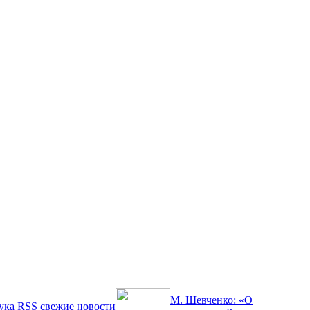
М. Шевченко: «О
ука
RSS
свежие новости