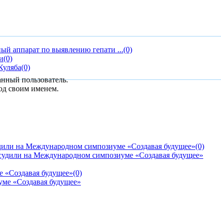
ый аппарат по выявлению гепати ...
(0)
и
(0)
Куляба
(0)
анный пользователь.
од своим именем.
дили на Международном симпозиуме «Создавая будущее»
(0)
е «Создавая будущее»
(0)