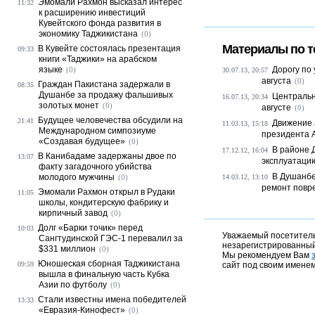
Эмомали Рахмон высказал интерес
11:32
к расширению инвестиций
Кувейтского фонда развития в
экономику Таджикистана
(0)
Материалы по т
В Кувейте состоялась презентация
09:33
книги «Таджики» на арабском
языке
Дорогу по
(0)
30.07.13, 20:57
августа
(0)
Граждан Пакистана задержали в
08:35
Душанбе за продажу фальшивых
Центральн
16.07.13, 20:34
золотых монет
(0)
августе
(0)
Будущее человечества обсудили на
21:41
Движение 
11.03.13, 15:18
Международном симпозиуме
президента Ав
«Создавая будущее»
(0)
В районе 
17.12.12, 16:04
В Канибадаме задержаны двое по
13:07
эксплуатаци
факту загадочного убийства
В Душанбе
молодого мужчины
(0)
14.03.12, 13:10
ремонт повр
Эмомали Рахмон открыл в Рудаки
11:05
школы, кондитерскую фабрику и
кирпичный завод
(0)
Долг «Барки точик» перед
10:03
Уважаемый посетитель,
Сангтудинской ГЭС-1 перевалил за
незарегистрированный
$331 миллион
(0)
Мы рекомендуем Вам
Юношеская сборная Таджикистана
09:59
сайт под своим именем
вышла в финальную часть Кубка
Азии по футболу
(0)
Стали известны имена победителей
13:33
«Евразия-Кинофест»
(0)