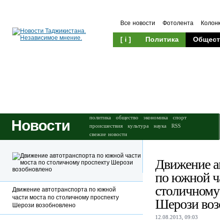
Все новости
Фотолента
Колон
[ i ]
Политика
Общест
Происшествия
Культура
политика
общество
экономика
спорт
Новости
происшествия
культура
наука
RSS
свежие новости
Движение а
по южной ч
столичному
Движение автотранспорта по южной
части моста по столичному проспекту
Шерози воз
Шерози возобновлено
12.08.2013, 09:03