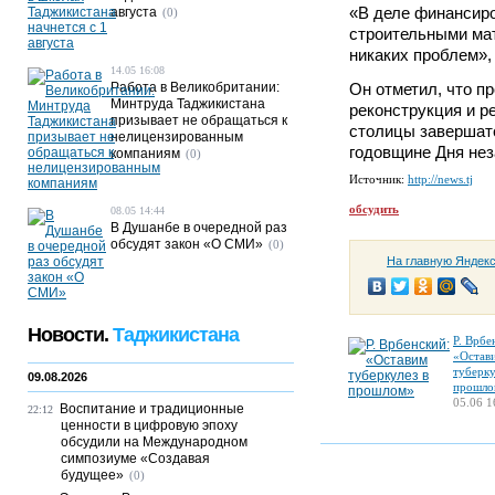
«В деле финансиро
августа
(0)
строительными ма
никаких проблем»,
14.05 16:08
Работа в Великобритании:
Он отметил, что п
Минтруда Таджикистана
реконструкция и р
призывает не обращаться к
столицы завершат
нелицензированным
годовщине Дня нез
компаниям
(0)
Источник:
http://news.tj
обсудить
08.05 14:44
В Душанбе в очередной раз
обсудят закон «О СМИ»
(0)
На главную Яндек
Новости.
Таджикистана
Р. Врбе
«Остав
туберку
09.08.2026
прошло
05.06 1
Воспитание и традиционные
22:12
ценности в цифровую эпоху
обсудили на Международном
симпозиуме «Создавая
будущее»
(0)