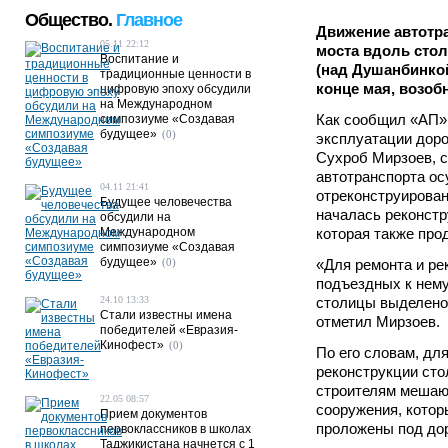
Общество.
Главное
Движение автотр
05.11 22:12
моста вдоль стол
Воспитание и
(над Душанбинкой
традиционные ценности в
конце мая, возоб
цифровую эпоху обсудили
на Международном
Как сообщил «АП» 
симпозиуме «Создавая
будущее»
(0)
эксплуатации доро
Сухроб Мирзоев, с
автотранспорта ос
04.11 21:41
отреконструирован
Будущее человечества
началась реконстр
обсудили на
Международном
которая также про
симпозиуме «Создавая
будущее»
(0)
«Для ремонта и ре
подъездных к нему
24.10 13:33
столицы выделено 
Стали известны имена
отметил Мирзоев.
победителей «Евразия-
Кинофест»
(0)
По его словам, дл
реконструкции сто
строителям мешаю
22.05 08:57
сооружения, котор
Прием документов
проложены под дор
первоклассников в школах
Таджикистана начнется с 1