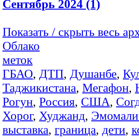
Сентябрь 2024 (1)
Показать / скрыть весь ар
Облако
меток
ГБАО
,
ДТП
,
Душанбе
,
Ку
Таджикистана
,
Мегафон
,
Рогун
,
Россия
,
США
,
Сог
Хорог
,
Худжанд
,
Эмомали
выставка
,
граница
,
дети
,
к