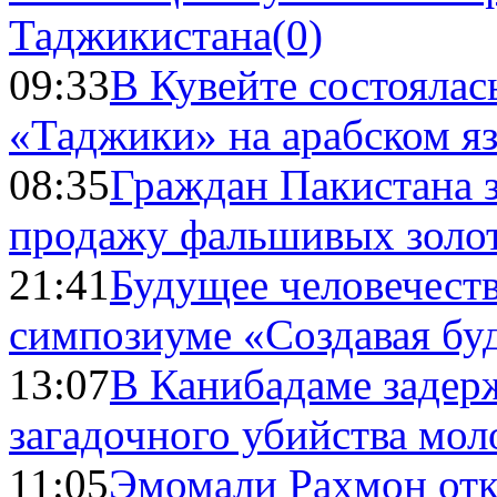
Таджикистана
(0)
09:33
В Кувейте состоялас
«Таджики» на арабском я
08:35
Граждан Пакистана 
продажу фальшивых золо
21:41
Будущее человечест
симпозиуме «Создавая бу
13:07
В Канибадаме задер
загадочного убийства мо
11:05
Эмомали Рахмон отк