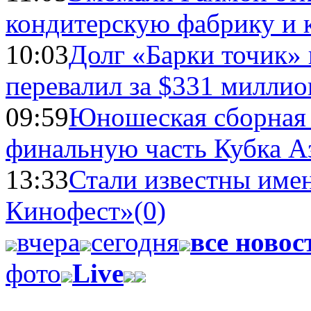
кондитерскую фабрику и 
10:03
Долг «Барки точик»
перевалил за $331 миллио
09:59
Юношеская сборная
финальную часть Кубка А
13:33
Стали известны имен
Кинофест»
(0)
вчера
сегодня
все новос
фото
Live