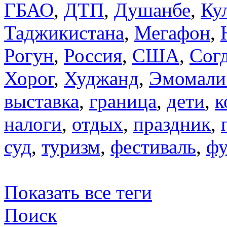
ГБАО
,
ДТП
,
Душанбе
,
Ку
Таджикистана
,
Мегафон
,
Рогун
,
Россия
,
США
,
Сог
Хорог
,
Худжанд
,
Эмомали
выставка
,
граница
,
дети
,
к
налоги
,
отдых
,
праздник
,
суд
,
туризм
,
фестиваль
,
фу
Показать все теги
Поиск