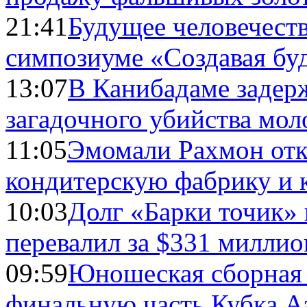
21:41
Будущее человечест
симпозиуме «Создавая бу
13:07
В Канибадаме задер
загадочного убийства мо
11:05
Эмомали Рахмон отк
кондитерскую фабрику и 
10:03
Долг «Барки точик»
перевалил за $331 миллио
09:59
Юношеская сборная
финальную часть Кубка А