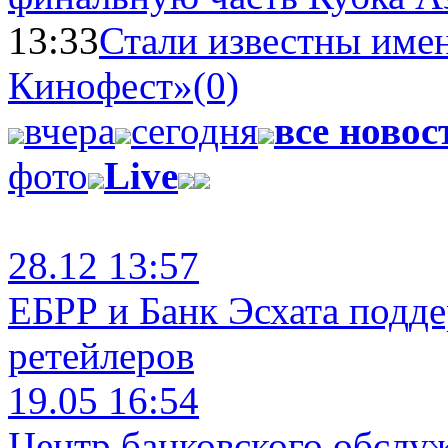
13:33
Стали известны имен
Кинофест»
(0)
вчера
сегодня
все новос
фото
Live
28.12 13:57
ЕБРР и Банк Эсхата подд
ретейлеров
19.05 16:54
Центр банковского обслу