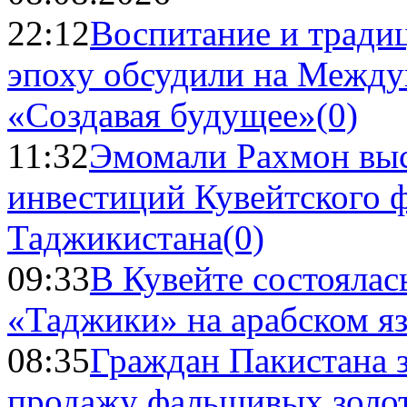
22:12
Воспитание и тради
эпоху обсудили на Межд
«Создавая будущее»
(0)
11:32
Эмомали Рахмон выс
инвестиций Кувейтского ф
Таджикистана
(0)
09:33
В Кувейте состоялас
«Таджики» на арабском я
08:35
Граждан Пакистана 
продажу фальшивых золо