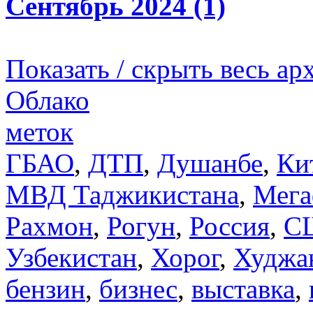
Сентябрь 2024 (1)
Показать / скрыть весь ар
Облако
меток
ГБАО
,
ДТП
,
Душанбе
,
Ки
МВД Таджикистана
,
Мега
Рахмон
,
Рогун
,
Россия
,
С
Узбекистан
,
Хорог
,
Худжа
бензин
,
бизнес
,
выставка
,