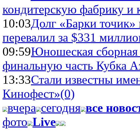
кондитерскую фабрику и 
10:03
Долг «Барки точик»
перевалил за $331 миллио
09:59
Юношеская сборная
финальную часть Кубка А
13:33
Стали известны имен
Кинофест»
(0)
вчера
сегодня
все новос
фото
Live