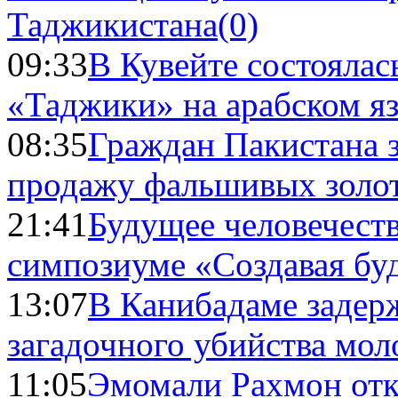
Таджикистана
(0)
09:33
В Кувейте состоялас
«Таджики» на арабском я
08:35
Граждан Пакистана 
продажу фальшивых золо
21:41
Будущее человечест
симпозиуме «Создавая бу
13:07
В Канибадаме задер
загадочного убийства мо
11:05
Эмомали Рахмон отк