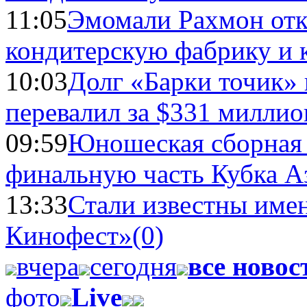
11:05
Эмомали Рахмон отк
кондитерскую фабрику и 
10:03
Долг «Барки точик»
перевалил за $331 миллио
09:59
Юношеская сборная
финальную часть Кубка А
13:33
Стали известны имен
Кинофест»
(0)
вчера
сегодня
все новос
фото
Live