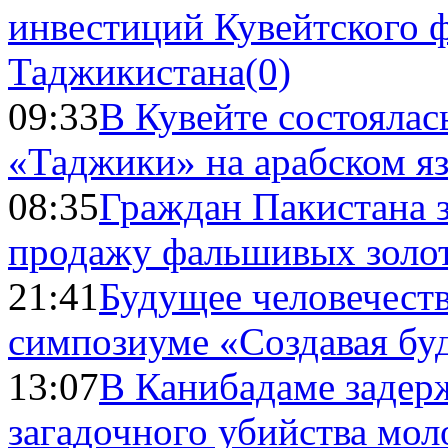
инвестиций Кувейтского ф
Таджикистана
(0)
09:33
В Кувейте состоялас
«Таджики» на арабском я
08:35
Граждан Пакистана 
продажу фальшивых золо
21:41
Будущее человечест
симпозиуме «Создавая бу
13:07
В Канибадаме задер
загадочного убийства мо