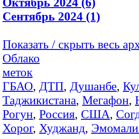
Октябрь 2024 (6)
Сентябрь 2024 (1)
Показать / скрыть весь ар
Облако
меток
ГБАО
,
ДТП
,
Душанбе
,
Ку
Таджикистана
,
Мегафон
,
Рогун
,
Россия
,
США
,
Сог
Хорог
,
Худжанд
,
Эмомали